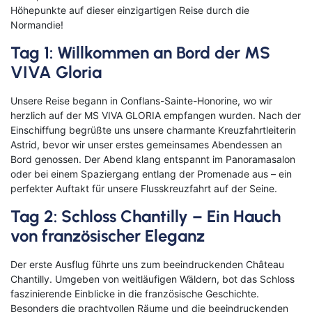
Höhepunkte auf dieser einzigartigen Reise durch die
Klassische Konzerte
Italien
Flusskreuzfahrt mit
Normandie!
Haustürabholung
Tag 1: Willkommen an Bord der MS
Konzertreisen
Malta
VIVA Gloria
Hochseekreuzfahrten
Kunst, Kultur & Kulinarik
Portugal
Unsere Reise begann in Conflans-Sainte-Honorine, wo wir
Hurtigruten
Nord- & Ostsee
Skandinavien
herzlich auf der MS VIVA GLORIA empfangen wurden. Nach der
Einschiffung begrüßte uns unsere charmante Kreuzfahrtleiterin
Loire Kreuzfahrt
Opernreisen
Spanien
Astrid, bevor wir unser erstes gemeinsames Abendessen an
Bord genossen. Der Abend klang entspannt im Panoramasalon
Mein Schiff Kombireisen
Premiumreisen
Zypern
oder bei einem Spaziergang entlang der Promenade aus – ein
perfekter Auftakt für unsere Flusskreuzfahrt auf der Seine.
Mosel Kreuzfahrten
Sehenswürdigkeiten entdecken
Fernreisen
Tag 2: Schloss Chantilly – Ein Hauch
Reedereien
von französischer Eleganz
Silvesterreisen
Reiseziele entdecken
Rhein-Kreuzfahrten
Sportreisen
Der erste Ausflug führte uns zum beeindruckenden Château
Chantilly. Umgeben von weitläufigen Wäldern, bot das Schloss
Flusskreuzfahrten Last Minute
Städtereisen
faszinierende Einblicke in die französische Geschichte.
Besonders die prachtvollen Räume und die beeindruckenden