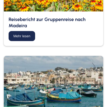
Reisebericht zur Gruppenreise nach
Madeira
Bahn
Mehr lesen
about Reisebericht zur Gruppenreise nach Madei
Bus
Aachen
Amberg
Bamberg
Bayern
Bayreuth
Berlin
Bitburg
Bocholt
Borken
Bremerhaven
Bremervörde
Burgpreppach
Coburg
Cottbus
Darmstadt
Delmenhorst
Düren
Freiburg
Ganderkesee
Geldern