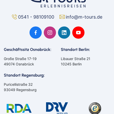
Solingen
Spremberg
Suhl
Titisee-Neustadt
Trier
Weiden
0541 - 98109100
info@m-tours.de
Werneck
Wetzlar
Wiesbaden
Wittlich
Suchen & Buchen
Flug
Geschäftssitz Osnabrück:
Standort Berlin:
Ab Amsterdam
Ab Basel
Ab Berlin
Ab Bremen
Große Straße 17-19
Libauer Straße 21
Bahn
Ab Düsseldorf
Ab Frankfurt
49074 Osnabrück
10245 Berlin
Bus
Ab Hamburg
Ab Hannover
Ab Köln/Bonn
Ab München
Reiseart
Standort Regensburg:
Eigenanreise
Ab Münster/Osnabrück
Ab Nürnberg
Flug
Puricellistraße 32
Ab Stuttgart
Ab Zürich
Abreiseort
93049 Regensburg
Schiff
Suchen