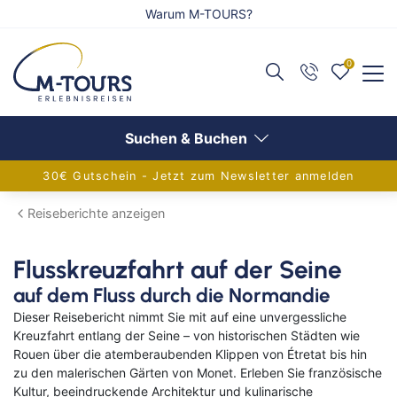
Warum M-TOURS?
0
Zurück
Zurück
Zurück
Reiseangebote anzeigen
Flug anzeigen
Schiff anzeigen
Suchen & Buchen
30€ Gutschein - Jetzt zum Newsletter anmelden
Adventsreisen
Alle Flugreisen
Alle Schiffsreisen
Reiseberichte anzeigen
Festtagsreisen
Balkanländer
Aktuelle Schiffsangebote
Flusskreuzfahrt auf der Seine
Alleinreisende
Griechenland
AIDA Verlockung der Woche
auf dem Fluss durch die Normandie
Aktivreisen
Europa
Flusskreuzfahrten
Dieser Reisebericht nimmt Sie mit auf eine unvergessliche
Kreuzfahrt entlang der Seine – von historischen Städten wie
Eventreisen
Frankreich
Adventskreuzfahrt
Rouen über die atemberaubenden Klippen von Étretat bis hin
zu den malerischen Gärten von Monet. Erleben Sie französische
Gruppenreisen
Inseln im Mittelmeer
Europa-Kreuzfahrten
Kultur, beeindruckende Architektur und kulinarische