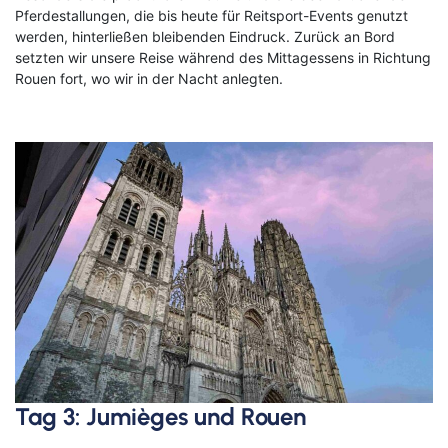
Kreuzfahrten Last Minute
Wellness Kurzurlaub
Pferdestallungen, die bis heute für Reitsport-Events genutzt
werden, hinterließen bleibenden Eindruck. Zurück an Bord
setzten wir unsere Reise während des Mittagessens in Richtung
Top Reise Deals
Rouen fort, wo wir in der Nacht anlegten.
Tag 3: Jumièges und Rouen