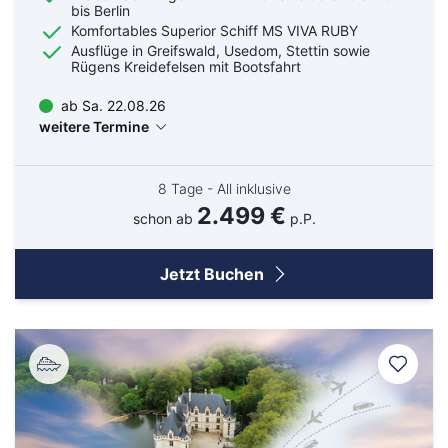
Kreuzfahrten Last Minute
bis Berlin
Wellness Kurzurlaub
Komfortables Superior Schiff MS VIVA RUBY
Ausflüge in Greifswald, Usedom, Stettin sowie
Top Reise Deals
Rügens Kreidefelsen mit Bootsfahrt
ab Sa. 22.08.26
weitere Termine
8 Tage - All inklusive
2.499 €
schon ab
p.P.
Jetzt Buchen