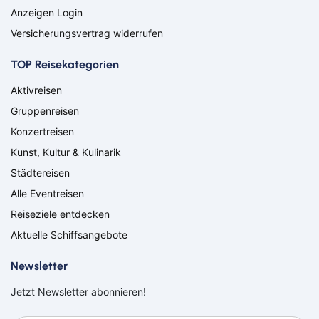
Kleve
Köln
Anzeigen Login
Leverkusen
Lingen
Versicherungsvertrag widerrufen
Lörrach
Lüneburg
Mainz
Meppen
TOP Reisekategorien
Minden
Müllheim
Aktivreisen
Nabburg
Neuenburg am Rhein
Gruppenreisen
Nürnberg
Osnabrück
Osterholz-Scharmbeck
Regensburg
Konzertreisen
Remscheid
Saarbrücken
Kunst, Kultur & Kulinarik
Saarlouis
Schwandorf
Städtereisen
Schweich
Schweinfurt
Alle Eventreisen
Schweitenkirchen
Senftenberg
Reiseziele entdecken
Siegenburg
Soest
Solingen
Spremberg
Aktuelle Schiffsangebote
Suhl
Titisee-Neustadt
Newsletter
Trier
Weiden
Werneck
Wetzlar
Jetzt Newsletter abonnieren!
Wiesbaden
Wittlich
Suchen & Buchen