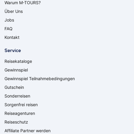
Warum M-TOURS?
Über Uns
Bus
Jobs
FAQ
Aachen
Amberg
Kontakt
Bamberg
Bayern
Bayreuth
Berlin
Service
Bitburg
Bocholt
Borken
Bremerhaven
Reisekataloge
Bremervörde
Burgpreppach
Gewinnspiel
Coburg
Cottbus
Gewinnspiel Teilnahmebedingungen
Darmstadt
Delmenhorst
Gutschein
Düren
Freiburg
Ganderkesee
Geldern
Sonderreisen
Goch
Hamm
Sorgenfrei reisen
Hausen
Haßfurt
Reiseagenturen
Herbolzheim
Hof
Reiseschutz
Ingolstadt
Jülich
Affiliate Partner werden
Kassel
Kirchzarten