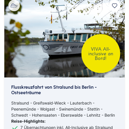
Klassische Konzerte
Italien
Flusskreuzfahrt mit
Haustürabholung
Konzertreisen
Malta
Hochseekreuzfahrten
Kunst, Kultur & Kulinarik
Portugal
Hurtigruten
Nord- & Ostsee
Skandinavien
VIVA All-
inclusive an
Loire Kreuzfahrt
Bord!
Opernreisen
Spanien
Mein Schiff Kombireisen
Premiumreisen
Zypern
Mosel Kreuzfahrten
Sehenswürdigkeiten entdecken
Fernreisen
Flusskreuzfahrt von Stralsund bis Berlin -
Reedereien
Ostseeträume
Silvesterreisen
Reiseziele entdecken
Stralsund - Greifswald-Wieck - Lauterbach -
Rhein-Kreuzfahrten
Sportreisen
Peenemünde - Wolgast - Swinemünde - Stettin -
Schwedt - Hohensaaten - Eberswalde - Lehnitz - Berlin
Flusskreuzfahrten Last Minute
Städtereisen
Reise-Highlights:
7 Übernachtungen inkl. All-Inclusive ab Stralsund