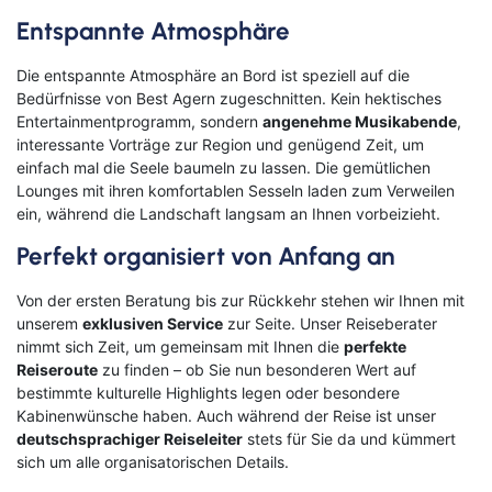
Goch
Hamm
Entspannte Atmosphäre
Hausen
Haßfurt
Herbolzheim
Hof
Die entspannte Atmosphäre an Bord ist speziell auf die
Bedürfnisse von Best Agern zugeschnitten. Kein hektisches
Ingolstadt
Jülich
Entertainmentprogramm, sondern
angenehme Musikabende
,
Kassel
Kirchzarten
interessante Vorträge zur Region und genügend Zeit, um
Kleve
Köln
einfach mal die Seele baumeln zu lassen. Die gemütlichen
Leverkusen
Lingen
Lounges mit ihren komfortablen Sesseln laden zum Verweilen
Lörrach
Lüneburg
ein, während die Landschaft langsam an Ihnen vorbeizieht.
Mainz
Meppen
Perfekt organisiert von Anfang an
Minden
Müllheim
Nabburg
Neuenburg am Rhein
Von der ersten Beratung bis zur Rückkehr stehen wir Ihnen mit
Nürnberg
Osnabrück
unserem
exklusiven Service
zur Seite. Unser Reiseberater
Osterholz-Scharmbeck
Regensburg
nimmt sich Zeit, um gemeinsam mit Ihnen die
perfekte
Remscheid
Saarbrücken
Reiseroute
zu finden – ob Sie nun besonderen Wert auf
Saarlouis
Schwandorf
bestimmte kulturelle Highlights legen oder besondere
Kabinenwünsche haben. Auch während der Reise ist unser
Schweich
Schweinfurt
deutschsprachiger Reiseleiter
stets für Sie da und kümmert
Schweitenkirchen
Senftenberg
sich um alle organisatorischen Details.
Siegenburg
Soest