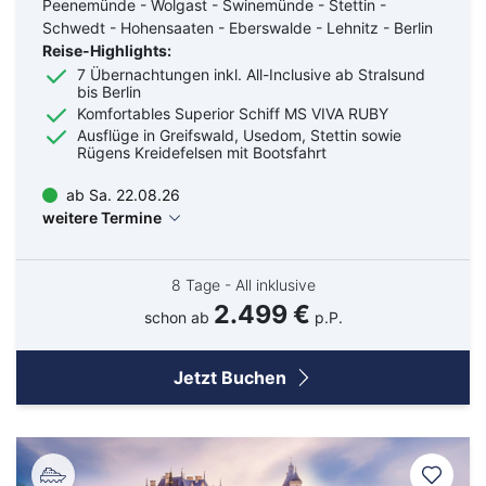
Kreuzfahrten Last Minute
Peenemünde - Wolgast - Swinemünde - Stettin -
Wellness Kurzurlaub
Schwedt - Hohensaaten - Eberswalde - Lehnitz - Berlin
Reise-Highlights:
Top Reise Deals
7 Übernachtungen inkl. All-Inclusive ab Stralsund
bis Berlin
Komfortables Superior Schiff MS VIVA RUBY
Ausflüge in Greifswald, Usedom, Stettin sowie
Rügens Kreidefelsen mit Bootsfahrt
ab Sa. 22.08.26
weitere Termine
8 Tage - All inklusive
2.499 €
schon ab
p.P.
Jetzt Buchen