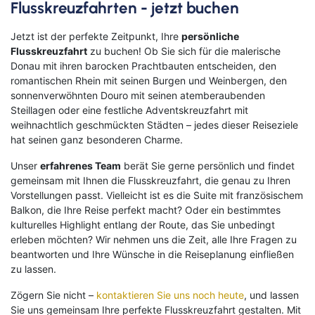
Solingen
Spremberg
Flusskreuzfahrten - jetzt buchen
Suhl
Titisee-Neustadt
Trier
Weiden
Jetzt ist der perfekte Zeitpunkt, Ihre
persönliche
Flusskreuzfahrt
zu buchen! Ob Sie sich für die malerische
Werneck
Wetzlar
Donau mit ihren barocken Prachtbauten entscheiden, den
Wiesbaden
Wittlich
Suchen & Buchen
romantischen Rhein mit seinen Burgen und Weinbergen, den
sonnenverwöhnten Douro mit seinen atemberaubenden
Flug
Steillagen oder eine festliche Adventskreuzfahrt mit
weihnachtlich geschmückten Städten – jedes dieser Reiseziele
Ab Amsterdam
Ab Basel
hat seinen ganz besonderen Charme.
Ab Berlin
Ab Bremen
Bahn
Unser
erfahrenes Team
berät Sie gerne persönlich und findet
Ab Düsseldorf
Ab Frankfurt
gemeinsam mit Ihnen die Flusskreuzfahrt, die genau zu Ihren
Bus
Ab Hamburg
Ab Hannover
Vorstellungen passt. Vielleicht ist es die Suite mit französischem
Ab Köln/Bonn
Ab München
Reiseart
Eigenanreise
Balkon, die Ihre Reise perfekt macht? Oder ein bestimmtes
Ab Münster/Osnabrück
Ab Nürnberg
kulturelles Highlight entlang der Route, das Sie unbedingt
Flug
Ab Stuttgart
Ab Zürich
erleben möchten? Wir nehmen uns die Zeit, alle Ihre Fragen zu
Abreiseort
Schiff
beantworten und Ihre Wünsche in die Reiseplanung einfließen
zu lassen.
Suchen
Zögern Sie nicht –
kontaktieren Sie uns noch heute
, und lassen
Sie uns gemeinsam Ihre perfekte Flusskreuzfahrt gestalten. Mit