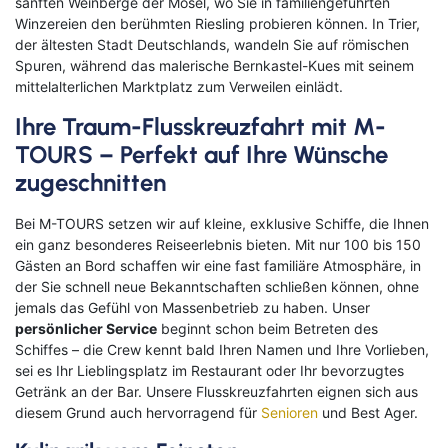
sanften Weinberge der Mosel, wo Sie in familiengeführten
Winzereien den berühmten Riesling probieren können. In Trier,
der ältesten Stadt Deutschlands, wandeln Sie auf römischen
Spuren, während das malerische Bernkastel-Kues mit seinem
mittelalterlichen Marktplatz zum Verweilen einlädt.
Ihre Traum-Flusskreuzfahrt mit M-
TOURS – Perfekt auf Ihre Wünsche
zugeschnitten
Bei M-TOURS setzen wir auf kleine, exklusive Schiffe, die Ihnen
ein ganz besonderes Reiseerlebnis bieten. Mit nur 100 bis 150
Gästen an Bord schaffen wir eine fast familiäre Atmosphäre, in
der Sie schnell neue Bekanntschaften schließen können, ohne
jemals das Gefühl von Massenbetrieb zu haben. Unser
persönlicher Service
beginnt schon beim Betreten des
Schiffes – die Crew kennt bald Ihren Namen und Ihre Vorlieben,
sei es Ihr Lieblingsplatz im Restaurant oder Ihr bevorzugtes
Getränk an der Bar. Unsere Flusskreuzfahrten eignen sich aus
diesem Grund auch hervorragend für
Senioren
und Best Ager.