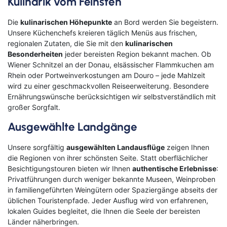
Kulinarik vom Feinsten
Die
kulinarischen Höhepunkte
an Bord werden Sie begeistern.
Unsere Küchenchefs kreieren täglich Menüs aus frischen,
regionalen Zutaten, die Sie mit den
kulinarischen
Besonderheiten
jeder bereisten Region bekannt machen. Ob
Bahn
Wiener Schnitzel an der Donau, elsässischer Flammkuchen am
Rhein oder Portweinverkostungen am Douro – jede Mahlzeit
wird zu einer geschmackvollen Reiseerweiterung. Besondere
Bus
Ernährungswünsche berücksichtigen wir selbstverständlich mit
großer Sorgfalt.
Aachen
Amberg
Ausgewählte Landgänge
Bamberg
Bayern
Bayreuth
Berlin
Unsere sorgfältig
ausgewählten Landausflüge
zeigen Ihnen
Bitburg
Bocholt
die Regionen von ihrer schönsten Seite. Statt oberflächlicher
Borken
Bremerhaven
Besichtigungstouren bieten wir Ihnen
authentische Erlebnisse
:
Bremervörde
Burgpreppach
Privatführungen durch weniger bekannte Museen, Weinproben
Coburg
Cottbus
in familiengeführten Weingütern oder Spaziergänge abseits der
Darmstadt
Delmenhorst
üblichen Touristenpfade. Jeder Ausflug wird von erfahrenen,
lokalen Guides begleitet, die Ihnen die Seele der bereisten
Düren
Freiburg
Länder näherbringen.
Ganderkesee
Geldern