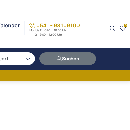
alender
0541 - 98109100
0
Mo. bis Fr. 8:00 - 18:00 Uhr
Sa. 8:00 - 12:00 Uhr
eort
Suchen
n
hen
erg
berg
ern