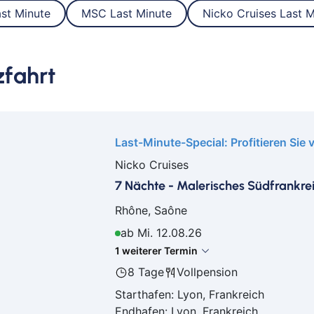
Bayr
st Minute
MSC Last Minute
Nicko Cruises Last M
Berli
Bitb
zfahrt
Boch
Bor
Bre
Bre
Last-Minute-Special: Profitieren Sie 
Bur
Nicko Cruises
Cob
7 Nächte - Malerisches Südfrankre
Cot
Dar
Rhône, Saône
Del
ab Mi. 12.08.26
Dür
1 weiterer Termin
Frei
8 Tage
Vollpension
Gan
Starthafen: Lyon, Frankreich
Geld
Endhafen: Lyon, Frankreich