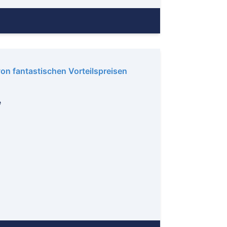
eitenkirchen
tenberg
genburg
st
ngen
von fantastischen Vorteilspreisen
emberg
e
see-Neustadt
den
neck
lar
sbaden
lich