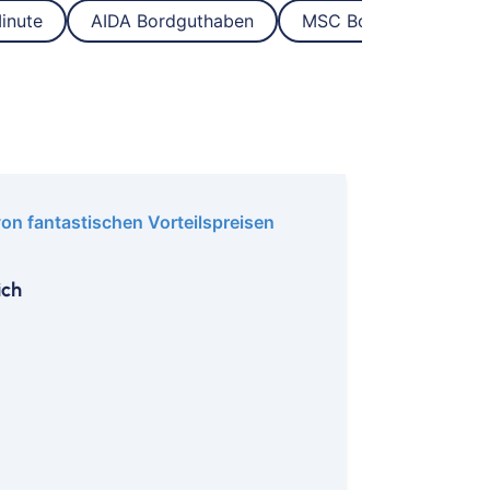
euth
inute
AIDA Bordguthaben
MSC Bordguthaben
n
urg
olt
ken
merhaven
mervörde
von fantastischen Vorteilspreisen
gpreppach
urg
ich
tbus
mstadt
menhorst
en
burg
derkesee
ern