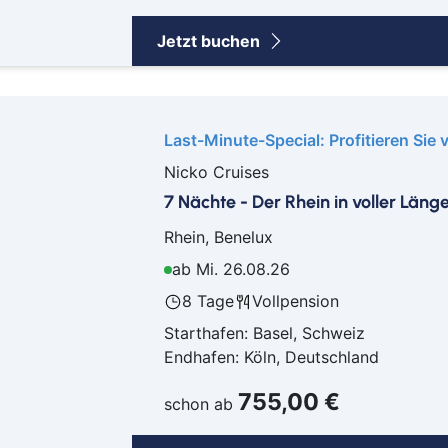
Schw
Jetzt buchen
Senf
Sie
Soe
Soli
Last-Minute-Special: Profitieren Sie 
Spr
Nicko Cruises
Suhl
7 Nächte - Der Rhein in voller Läng
Titi
Rhein, Benelux
Trier
ab Mi. 26.08.26
Wei
Wer
8 Tage
Vollpension
Wetz
Starthafen: Basel, Schweiz
Wie
Endhafen: Köln, Deutschland
Witt
755,00 €
schon ab
Flug