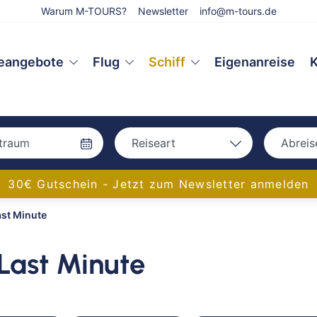
Warum M-TOURS?
Newsletter
info@m-tours.de
eangebote
Flug
Schiff
Eigenanreise
K
Reiseart
Abreis
Bah
Bahn
30€ Gutschein - Jetzt zum Newsletter anmelden
Bus
ast Minute
Bus
Eigenanreise
Flug
Aac
 Last Minute
Schiff
Amb
Bam
Bay