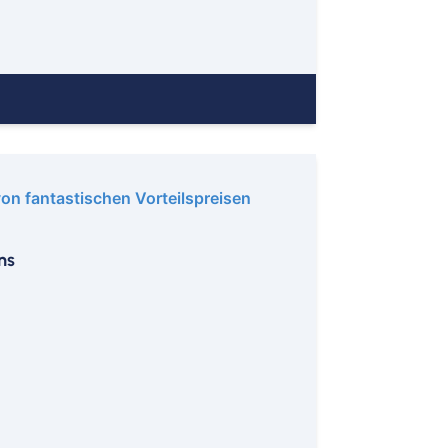
h
mm
sen
urt
bolzheim
lstadt
von fantastischen Vorteilspreisen
ch
el
ns
hzarten
e
erkusen
en
ach
eburg