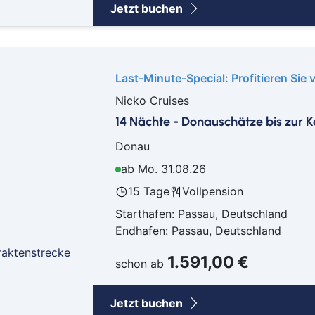
Jetzt buchen
Ab 
Ab B
Ab B
Last-Minute-Special: Profitieren Sie 
Ab 
Ab D
Nicko Cruises
Ab F
14 Nächte - Donauschätze bis zur 
Ab 
Donau
Ab 
ab Mo. 31.08.26
Ab K
15 Tage
Vollpension
Ab 
Starthafen: Passau, Deutschland
Ab 
Endhafen: Passau, Deutschland
Ab 
Ab S
1.591,00 €
schon ab
Ab Z
Jetzt buchen