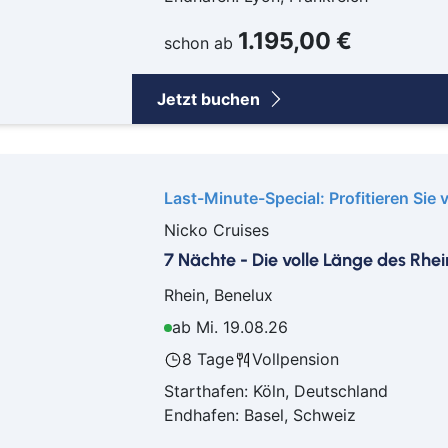
Goc
1.195,00 €
schon ab
Ha
Hau
Jetzt buchen
Haßf
Her
Hof
Ingo
Last-Minute-Special: Profitieren Sie 
Jüli
Nicko Cruises
Kass
7 Nächte - Die volle Länge des Rhei
Kirc
Rhein, Benelux
Klev
Köln
ab Mi. 19.08.26
Lev
8 Tage
Vollpension
Ling
Starthafen: Köln, Deutschland
Lörr
Endhafen: Basel, Schweiz
Lün