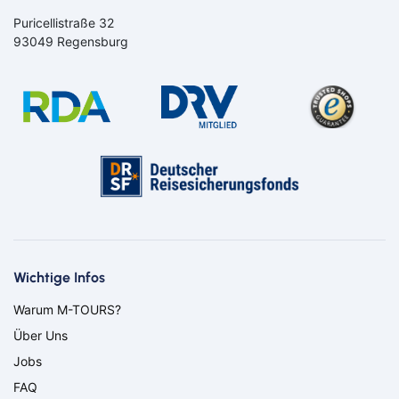
Puricellistraße 32
93049 Regensburg
Bahn
Bus
Aachen
Amberg
Bamberg
Bayern
Bayreuth
Berlin
Wichtige Infos
Bitburg
Bocholt
Warum M-TOURS?
Borken
Bremerhaven
Über Uns
Bremervörde
Burgpreppach
Coburg
Cottbus
Jobs
Darmstadt
Delmenhorst
FAQ