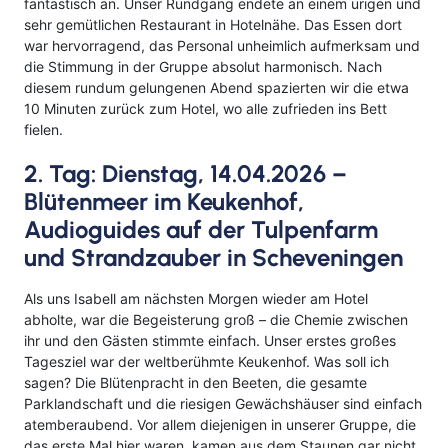
fantastisch an. Unser Rundgang endete an einem urigen und
sehr gemütlichen Restaurant in Hotelnähe. Das Essen dort
war hervorragend, das Personal unheimlich aufmerksam und
die Stimmung in der Gruppe absolut harmonisch. Nach
diesem rundum gelungenen Abend spazierten wir die etwa
10 Minuten zurück zum Hotel, wo alle zufrieden ins Bett
fielen.
2. Tag: Dienstag, 14.04.2026 –
Blütenmeer im Keukenhof,
Audioguides auf der Tulpenfarm
und Strandzauber in Scheveningen
Als uns Isabell am nächsten Morgen wieder am Hotel
abholte, war die Begeisterung groß – die Chemie zwischen
ihr und den Gästen stimmte einfach. Unser erstes großes
Tagesziel war der weltberühmte Keukenhof. Was soll ich
sagen? Die Blütenpracht in den Beeten, die gesamte
Parklandschaft und die riesigen Gewächshäuser sind einfach
atemberaubend. Vor allem diejenigen in unserer Gruppe, die
das erste Mal hier waren, kamen aus dem Staunen gar nicht