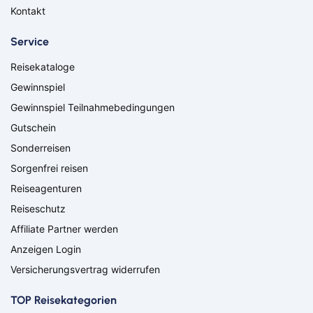
Düren
Freiburg
Kontakt
Ganderkesee
Geldern
Goch
Hamm
Service
Hausen
Haßfurt
Reisekataloge
Herbolzheim
Hof
Ingolstadt
Jülich
Gewinnspiel
Kassel
Kirchzarten
Gewinnspiel Teilnahmebedingungen
Kleve
Köln
Gutschein
Leverkusen
Lingen
Sonderreisen
Lörrach
Lüneburg
Sorgenfrei reisen
Mainz
Meppen
Minden
Müllheim
Reiseagenturen
Nabburg
Neuenburg am Rhein
Reiseschutz
Nürnberg
Osnabrück
Affiliate Partner werden
Osterholz-Scharmbeck
Regensburg
Anzeigen Login
Remscheid
Saarbrücken
Versicherungsvertrag widerrufen
Saarlouis
Schwandorf
Schweich
Schweinfurt
TOP Reisekategorien
Schweitenkirchen
Senftenberg