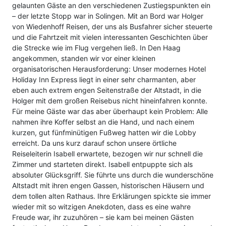
Kreuzfahrten Last Minute
gelaunten Gäste an den verschiedenen Zustiegspunkten ein
Wellness Kurzurlaub
– der letzte Stopp war in Solingen. Mit an Bord war Holger
von Wiedenhoff Reisen, der uns als Busfahrer sicher steuerte
Top Reise Deals
und die Fahrtzeit mit vielen interessanten Geschichten über
die Strecke wie im Flug vergehen ließ. In Den Haag
angekommen, standen wir vor einer kleinen
organisatorischen Herausforderung: Unser modernes Hotel
Holiday Inn Express liegt in einer sehr charmanten, aber
eben auch extrem engen Seitenstraße der Altstadt, in die
Holger mit dem großen Reisebus nicht hineinfahren konnte.
Für meine Gäste war das aber überhaupt kein Problem: Alle
nahmen ihre Koffer selbst an die Hand, und nach einem
kurzen, gut fünfminütigen Fußweg hatten wir die Lobby
erreicht. Da uns kurz darauf schon unsere örtliche
Reiseleiterin Isabell erwartete, bezogen wir nur schnell die
Zimmer und starteten direkt. Isabell entpuppte sich als
absoluter Glücksgriff. Sie führte uns durch die wunderschöne
Altstadt mit ihren engen Gassen, historischen Häusern und
dem tollen alten Rathaus. Ihre Erklärungen spickte sie immer
wieder mit so witzigen Anekdoten, dass es eine wahre
Freude war, ihr zuzuhören – sie kam bei meinen Gästen