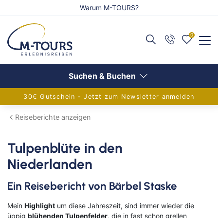
Warum M-TOURS?
0
Zurück
Zurück
Zurück
Reiseangebote anzeigen
Flug anzeigen
Schiff anzeigen
Suchen & Buchen
30€ Gutschein - Jetzt zum Newsletter anmelden
Adventsreisen
Alle Flugreisen
Alle Schiffsreisen
Reiseberichte anzeigen
Festtagsreisen
Balkanländer
Aktuelle Schiffsangebote
Tulpenblüte in den
Alleinreisende
Griechenland
AIDA Verlockung der Woche
Niederlanden
Aktivreisen
Europa
Flusskreuzfahrten
Ein Reisebericht von Bärbel Staske
Eventreisen
Frankreich
Adventskreuzfahrt
Mein
Highlight
um diese Jahreszeit, sind immer wieder die
Gruppenreisen
Inseln im Mittelmeer
Europa-Kreuzfahrten
üppig
blühenden Tulpenfelder
, die in fast schon grellen