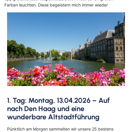
Farben leuchten. Diese begeistern mich immer wieder
Klassische Konzerte
Italien
Flusskreuzfahrt mit
Haustürabholung
Konzertreisen
Malta
Hochseekreuzfahrten
Kunst, Kultur & Kulinarik
Portugal
Hurtigruten
Nord- & Ostsee
Skandinavien
Loire Kreuzfahrt
Opernreisen
Spanien
Mein Schiff Kombireisen
Premiumreisen
Zypern
Mosel Kreuzfahrten
Sehenswürdigkeiten entdecken
Fernreisen
Reedereien
Silvesterreisen
Reiseziele entdecken
1. Tag: Montag, 13.04.2026 – Auf
Rhein-Kreuzfahrten
nach Den Haag und eine
Sportreisen
wunderbare Altstadtführung
Flusskreuzfahrten Last Minute
Städtereisen
Pünktlich am Morgen sammelten wir unsere 25 bestens