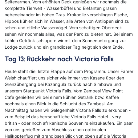
Seitenarmen. Vom erhöhten Deck genießen wir nochmals die
komplette Tierwelt - Wasserbüffel und Elefanten grasen
nebeneinander im hohen Gras. Krokodile verschlingen Fische,
Hippos kühlen sich im Wasser, alle Arten von Antilopen sind zu
sehen und etliche Wasservögel. Vom schattigen Oberdeck
sehen wir nochmals alles, was der Park zu bieten hat. Bei einem
kühlen Getränk schippern wir mit dem Sonnenuntergang zur
Lodge zurück und ein grandioser Tag neigt sich dem Ende.
Tag 13: Rückkehr nach Victoria Falls
Heute steht die letzte Etappe auf dem Programm. Unser Fahrer
Welsh chauffiert uns sicher wie immer von Kasane über den
Grenzübergang bei Kazangula zurück nach Simbawe und
unserem Startpunkt Victoria Falls. Vom Zambesi View Point
Cafe genießen wir bei einem kühlen Getränk bzw. Kaffee
nochmals einen Blick in die Schlucht des Zambesi. Am
Nachmittag haben wir Gelegenheit Victoria Falls zu erkunden -
zum Beispiel das herrschaftliche Victoria Falls Hotel - very
british - oder noch afrikanische Souvenirs einzukaufen. Ein paar
von uns genießen zum Abschluss einen optionalen
Helikopterflug mit grandiosen Blick von oben auf die Victoria