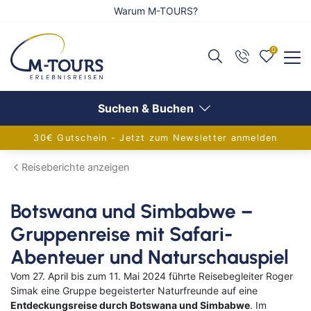
Warum M-TOURS?
0
Zurück
Zurück
Zurück
Reiseangebote anzeigen
Flug anzeigen
Schiff anzeigen
Suchen & Buchen
30€ Gutschein - Jetzt zum Newsletter anmelden
Adventsreisen
Alle Flugreisen
Alle Schiffsreisen
Reiseberichte anzeigen
Festtagsreisen
Balkanländer
Aktuelle Schiffsangebote
Botswana und Simbabwe –
Alleinreisende
Griechenland
AIDA Verlockung der Woche
Gruppenreise mit Safari-
Aktivreisen
Europa
Flusskreuzfahrten
Abenteuer und Naturschauspiel
Eventreisen
Frankreich
Adventskreuzfahrt
Vom 27. April bis zum 11. Mai 2024 führte Reisebegleiter Roger
Simak eine Gruppe begeisterter Naturfreunde auf eine
Gruppenreisen
Inseln im Mittelmeer
Europa-Kreuzfahrten
Entdeckungsreise durch Botswana und Simbabwe
. Im