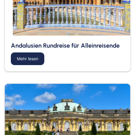
Goch
Hamm
Hausen
Haßfurt
Herbolzheim
Hof
Ingolstadt
Jülich
Kassel
Kirchzarten
Kleve
Köln
Andalusien Rundreise für Alleinreisende
Leverkusen
Lingen
Lörrach
Lüneburg
Mehr lesen
about Andalusien Rundreise für Alleinreisende
Mainz
Meppen
Minden
Müllheim
Nabburg
Neuenburg am Rhein
Nürnberg
Osnabrück
Osterholz-Scharmbeck
Regensburg
Remscheid
Saarbrücken
Saarlouis
Schwandorf
Schweich
Schweinfurt
Schweitenkirchen
Senftenberg
Siegenburg
Soest