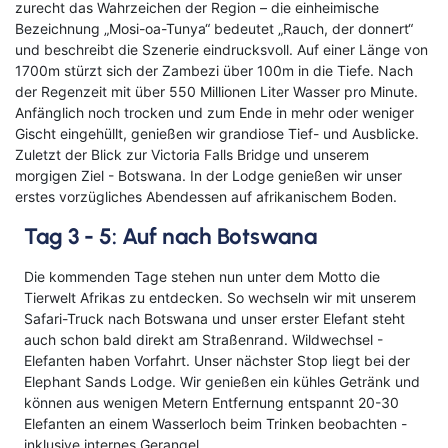
zurecht das Wahrzeichen der Region – die einheimische
Bezeichnung „Mosi-oa-Tunya“ bedeutet „Rauch, der donnert“
und beschreibt die Szenerie eindrucksvoll. Auf einer Länge von
1700m stürzt sich der Zambezi über 100m in die Tiefe. Nach
der Regenzeit mit über 550 Millionen Liter Wasser pro Minute.
Anfänglich noch trocken und zum Ende in mehr oder weniger
Gischt eingehüllt, genießen wir grandiose Tief- und Ausblicke.
Zuletzt der Blick zur Victoria Falls Bridge und unserem
morgigen Ziel - Botswana. In der Lodge genießen wir unser
erstes vorzügliches Abendessen auf afrikanischem Boden.
Tag 3 - 5: Auf nach Botswana
Die kommenden Tage stehen nun unter dem Motto die
Tierwelt Afrikas zu entdecken. So wechseln wir mit unserem
Safari-Truck nach Botswana und unser erster Elefant steht
auch schon bald direkt am Straßenrand. Wildwechsel -
Elefanten haben Vorfahrt. Unser nächster Stop liegt bei der
Elephant Sands Lodge. Wir genießen ein kühles Getränk und
können aus wenigen Metern Entfernung entspannt 20-30
Elefanten an einem Wasserloch beim Trinken beobachten -
inklusive internes Gerangel.