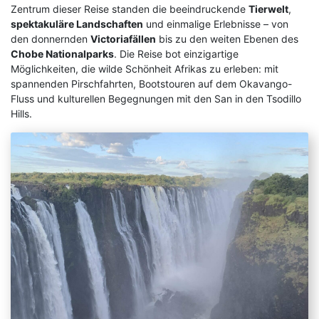
Zentrum dieser Reise standen die beeindruckende
Tierwelt
,
Klassische Konzerte
Italien
Flusskreuzfahrt mit
spektakuläre Landschaften
und einmalige Erlebnisse – von
den donnernden
Victoriafällen
bis zu den weiten Ebenen des
Haustürabholung
Chobe Nationalparks
. Die Reise bot einzigartige
Konzertreisen
Malta
Möglichkeiten, die wilde Schönheit Afrikas zu erleben: mit
Hochseekreuzfahrten
spannenden Pirschfahrten, Bootstouren auf dem Okavango-
Kunst, Kultur & Kulinarik
Portugal
Fluss und kulturellen Begegnungen mit den San in den Tsodillo
Hurtigruten
Hills.
Nord- & Ostsee
Skandinavien
Loire Kreuzfahrt
Opernreisen
Spanien
Mein Schiff Kombireisen
Premiumreisen
Zypern
Mosel Kreuzfahrten
Sehenswürdigkeiten entdecken
Fernreisen
Reedereien
Silvesterreisen
Reiseziele entdecken
Rhein-Kreuzfahrten
Sportreisen
Flusskreuzfahrten Last Minute
Städtereisen