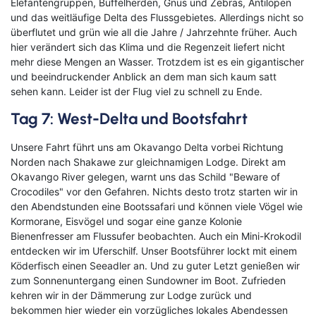
Elefantengruppen, Büffelherden, Gnus und Zebras, Antilopen
und das weitläufige Delta des Flussgebietes. Allerdings nicht so
überflutet und grün wie all die Jahre / Jahrzehnte früher. Auch
hier verändert sich das Klima und die Regenzeit liefert nicht
mehr diese Mengen an Wasser. Trotzdem ist es ein gigantischer
und beeindruckender Anblick an dem man sich kaum satt
sehen kann. Leider ist der Flug viel zu schnell zu Ende.
Tag 7: West-Delta und Bootsfahrt
Unsere Fahrt führt uns am Okavango Delta vorbei Richtung
Norden nach Shakawe zur gleichnamigen Lodge. Direkt am
Okavango River gelegen, warnt uns das Schild "Beware of
Crocodiles" vor den Gefahren. Nichts desto trotz starten wir in
den Abendstunden eine Bootssafari und können viele Vögel wie
Kormorane, Eisvögel und sogar eine ganze Kolonie
Bienenfresser am Flussufer beobachten. Auch ein Mini-Krokodil
entdecken wir im Uferschilf. Unser Bootsführer lockt mit einem
Köderfisch einen Seeadler an. Und zu guter Letzt genießen wir
zum Sonnenuntergang einen Sundowner im Boot. Zufrieden
kehren wir in der Dämmerung zur Lodge zurück und
bekommen hier wieder ein vorzügliches lokales Abendessen