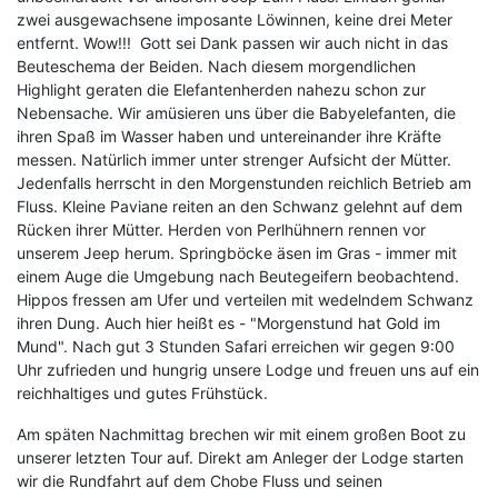
zwei ausgewachsene imposante Löwinnen, keine drei Meter
entfernt. Wow!!! Gott sei Dank passen wir auch nicht in das
Beuteschema der Beiden. Nach diesem morgendlichen
Highlight geraten die Elefantenherden nahezu schon zur
Nebensache. Wir amüsieren uns über die Babyelefanten, die
ihren Spaß im Wasser haben und untereinander ihre Kräfte
messen. Natürlich immer unter strenger Aufsicht der Mütter.
Jedenfalls herrscht in den Morgenstunden reichlich Betrieb am
Fluss. Kleine Paviane reiten an den Schwanz gelehnt auf dem
Rücken ihrer Mütter. Herden von Perlhühnern rennen vor
unserem Jeep herum. Springböcke äsen im Gras - immer mit
einem Auge die Umgebung nach Beutegeifern beobachtend.
Hippos fressen am Ufer und verteilen mit wedelndem Schwanz
ihren Dung. Auch hier heißt es - "Morgenstund hat Gold im
Mund". Nach gut 3 Stunden Safari erreichen wir gegen 9:00
Uhr zufrieden und hungrig unsere Lodge und freuen uns auf ein
reichhaltiges und gutes Frühstück.
Am späten Nachmittag brechen wir mit einem großen Boot zu
unserer letzten Tour auf. Direkt am Anleger der Lodge starten
wir die Rundfahrt auf dem Chobe Fluss und seinen