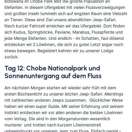
Botswana im Chobe Park lebt die größte Population an
Elefanten. In diesem Ufergebiet mit vielen Flussverzweigungen
und großen Inseln tummeln sich auf engsten Raum eine Vielzahl
an Tieren. Diese sind Ziel unsere abendlichen Jeep-Safari.
Nach kurzer Fahrzeit erreichen wir das Ufergebiet. Dort finden
sich Kudus, Springböcke, Paviane, Marabus, Flusspferde und
jede Menge Elefanten. Und endlich - im Schatten, faul dösend
entdecken wir 2 Löwinnen, die sich zu guter Letzt sogar noch
etwas bewegen. Begeistert kehren wir zu unserer Lodge
zurück.
Tag 12: Chobe Nationalpark und
Sonnenuntergang auf dem Fluss
Am nächsten Morgen starten wir wieder sehr früh mit dem
ersten Büchsenlicht zu unserer letzten Jeep-Safari. Allerdings
mit zahlreichen anderen Jeeps zusammen. Glücklicher Weise
haben wir einen super Guide. Mit seiner Erfahrung und seinem
Instinkt entdecken wir vor allen anderen die beiden Löwinnen
vom Vortag. Die sind in den Morgenstunden wesentlich
munterer und trotten nach kurzem Löwinnenstreit
unbeeindruckt vor unserem Jeep zum Fluss. Einfach genial -