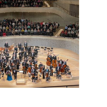
eitenkirchen
tenberg
genburg
st
ngen
emberg
see-Neustadt
den
neck
lar
sbaden
lich