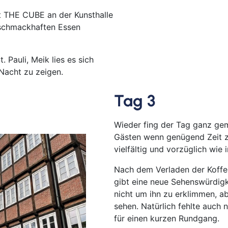
t THE CUBE an der Kunsthalle
Ab 
t schmackhaften Essen
Ab B
Ab B
Ab 
. Pauli, Meik lies es sich
 Nacht zu zeigen.
Ab D
Ab F
Tag 3
Ab 
Ab 
Wieder fing der Tag ganz gem
Ab K
Gästen wenn genügend Zeit z
Ab 
vielfältig und vorzüglich wie 
Ab 
Nach dem Verladen der Koffer
Ab 
gibt eine neue Sehenswürdigke
Ab S
nicht um ihn zu erklimmen, a
Ab Z
sehen. Natürlich fehlte auch 
für einen kurzen Rundgang.