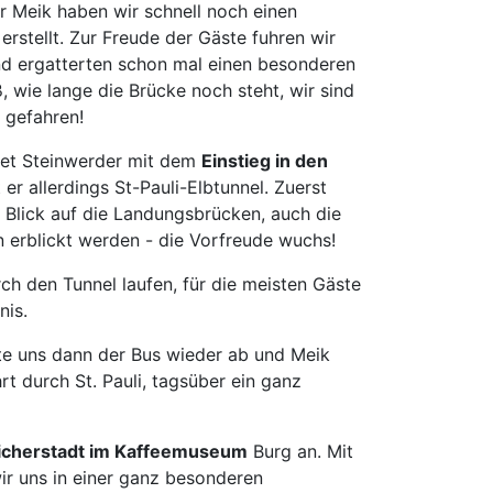
 Meik haben wir schnell noch einen
h
rstellt. Zur Freude der Gäste fuhren wir
mm
d ergatterten schon mal einen besonderen
sen
, wie lange die Brücke noch steht, wir sind
urt
r gefahren!
bolzheim
iet Steinwerder mit dem
Einstieg in den
t er allerdings St-Pauli-Elbtunnel. Zuerst
lstadt
n Blick auf die Landungsbrücken, auch die
ch
 erblickt werden - die Vorfreude wuchs!
el
ch den Tunnel laufen, für die meisten Gäste
hzarten
nis.
e
e uns dann der Bus wieder ab und Meik
t durch St. Pauli, tagsüber ein ganz
erkusen
en
ach
icherstadt im Kaffeemuseum
Burg an. Mit
ir uns in einer ganz besonderen
eburg