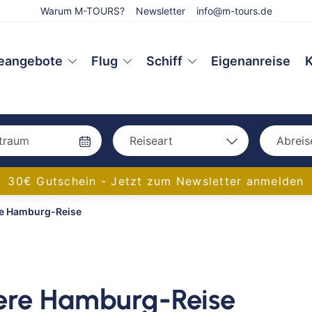
Warum M-TOURS?
Newsletter
info@m-tours.de
eangebote
Flug
Schiff
Eigenanreise
K
Reiseart
Abreis
Bah
Bahn
30€ Gutschein - Jetzt zum Newsletter anmelden
Bus
re Hamburg-Reise
Bus
Eigenanreise
Flug
Aac
Schiff
Amb
Bam
ere Hamburg-Reise
Bay