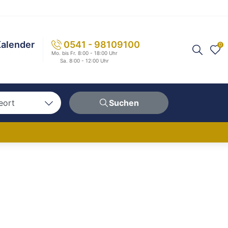
alender
0541 - 98109100
0
Mo. bis Fr. 8:00 - 18:00 Uhr
Sa. 8:00 - 12:00 Uhr
eort
Suchen
n
hen
erg
berg
ern