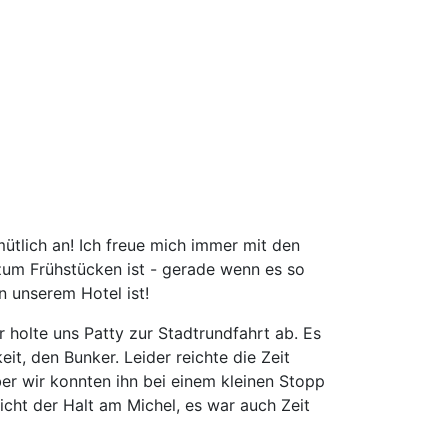
Amsterdam
asel
erlin
Bremen
üsseldorf
rankfurt
Hamburg
Hannover
ütlich an! Ich freue mich immer mit den
öln/Bonn
um Frühstücken ist - gerade wenn es so
München
in unserem Hotel ist!
Münster/Osnabrück
 holte uns Patty zur Stadtrundfahrt ab. Es
Nürnberg
it, den Bunker. Leider reichte die Zeit
tuttgart
ber wir konnten ihn bei einem kleinen Stopp
ürich
nicht der Halt am Michel, es war auch Zeit