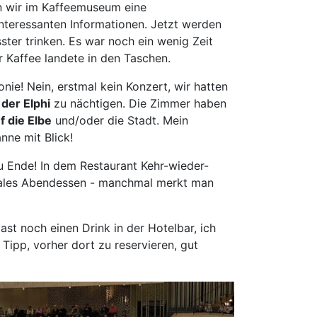
n wir im Kaffeemuseum eine
nz
interessanten Informationen. Jetzt werden
pen
ster trinken. Es war noch ein wenig Zeit
den
Kaffee landete in den Taschen.
heim
nie! Nein, erstmal kein Konzert, wir hatten
burg
 der Elphi
zu nächtigen. Die Zimmer haben
enburg am Rhein
f die Elbe
und/oder die Stadt. Mein
nberg
nne mit Blick!
abrück
zu Ende! In dem Restaurant Kehr-wieder-
erholz-Scharmbeck
dales Abendessen - manchmal merkt man
ensburg
scheid
st noch einen Drink in der Hotelbar, ich
rbrücken
Tipp, vorher dort zu reservieren, gut
louis
wandorf
weich
einfurt