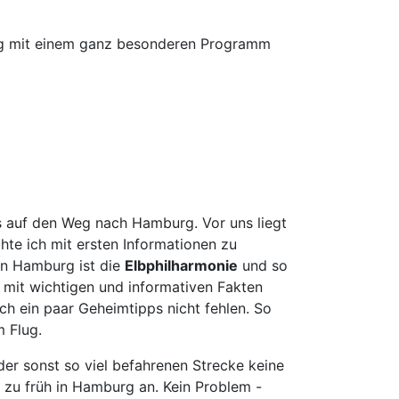
euth
n
urg mit einem ganz besonderen Programm
urg
olt
ken
merhaven
mervörde
gpreppach
urg
ns auf den Weg nach Hamburg. Vor uns liegt
tbus
chte ich mit ersten Informationen zu
mstadt
 in Hamburg ist die
Elbphilharmonie
und so
 mit wichtigen und informativen Fakten
menhorst
uch ein paar Geheimtipps nicht fehlen. So
en
m Flug.
burg
derkesee
der sonst so viel befahrenen Strecke keine
l zu früh in Hamburg an. Kein Problem -
ern