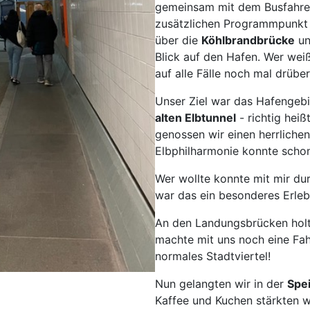
gemeinsam mit dem Busfahrer
Goc
zusätzlichen Programmpunkt e
Ha
über die
Köhlbrandbrücke
un
Hau
Blick auf den Hafen. Wer weiß
Haßf
auf alle Fälle noch mal drübe
Her
Unser Ziel war das Hafengeb
Hof
alten Elbtunnel
- richtig heiß
Ingo
genossen wir einen herrliche
Jüli
Elbphilharmonie konnte schon
Kass
Wer wollte konnte mit mir dur
Kirc
war das ein besonderes Erleb
Klev
An den Landungsbrücken holt
Köln
machte mit uns noch eine Fahr
Lev
normales Stadtviertel!
Ling
Lörr
Nun gelangten wir in der
Spe
Kaffee und Kuchen stärkten w
Lün