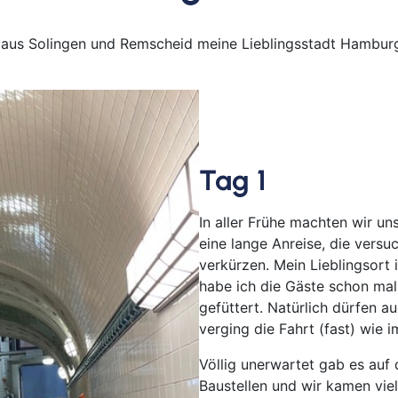
Bayr
Berli
pe aus Solingen und Remscheid meine Lieblingsstadt Hamb
Bitb
Boch
Bor
Bre
Bre
Tag 1
Bur
Cob
In aller Frühe machten wir u
Cot
eine lange Anreise, die versu
Dar
verkürzen. Mein Lieblingsort
habe ich die Gäste schon mal
Del
gefüttert. Natürlich dürfen a
Dür
verging die Fahrt (fast) wie i
Frei
Gan
Völlig unerwartet gab es auf 
Baustellen und wir kamen vie
Geld