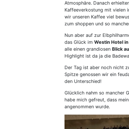
Atmosphäre. Danach erhielte
Mai
Kaffeeverkostung mit vielen 
Mep
wir unseren Kaffee viel bewus
Min
zum shoppen und so mancher 
Müll
Nun aber auf zur Elbphilharmo
Nab
das Glück im
Westin Hotel in
Neu
alle einen grandiosen
Blick au
Nür
Highlight ist da ja die Badewa
Osn
Der Tag ist aber noch nicht 
Ost
Spitze genossen wir ein feu
Reg
den Unterschied!
Rem
Glücklich nahm so mancher Ga
Saa
habe mich gefreut, dass mein 
Saar
angenommen wurde.
Sch
Sch
Schw