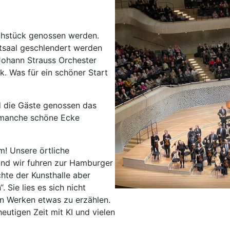
Schw
Senf
rühstück genossen werden.
Sie
tsaal geschlendert werden
Soe
Johann Strauss Orchester
Soli
. Was für ein schöner Start
Spr
Suhl
d die Gäste genossen das
Titi
 manche schöne Ecke
Trier
Wei
m! Unsere örtliche
Wer
 und wir fuhren zur Hamburger
Wetz
chte der Kunsthalle aber
Wie
. Sie lies es sich nicht
Witt
en Werken etwas zu erzählen.
eutigen Zeit mit KI und vielen
Flug