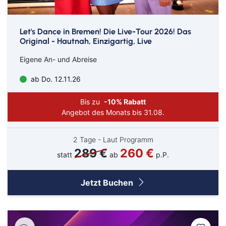
Let's Dance in Bremen! Die Live-Tour 2026! Das
Original - Hautnah, Einzigartig, Live
Eigene An- und Abreise
ab Do. 12.11.26
Bis zu
-10% Rabatt
Angebot des Monats bis 31.08.
2 Tage - Laut Programm
289 €
260 €
statt
ab
p.P.
Jetzt Buchen