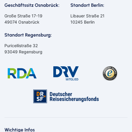
Geschäftssitz Osnabrück:
Standort Berlin:
Große Straße 17-19
Libauer Straße 21
49074 Osnabrück
10245 Berlin
Standort Regensburg:
Puricellistraße 32
93049 Regensburg
Bahn
Bus
Aachen
Amberg
Bamberg
Bayern
Bayreuth
Berlin
Wichtige Infos