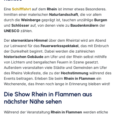
Kreuzfahrten Last Minute
Wellness Kurzurlaub
Eine
Schifffahrt
auf dem
Rhein
ist immer etwas Besonderes.
Inmitten einer malerischen
Naturlandschaft
, die vor allem
Top Reise Deals
durch die
Weinberge
geprägt ist, tauchen unzählige
Burgen
und
Schlösser
auf, von denen viele zu
Baudenkmälern
der
UNESCO
zählen.
Der
sternenklare Himmel
über dem Rheintal wird am Abend
zur Leinwand für das
Feuerwerksspektakel
, das mit Einbruch
der Dunkelheit beginnt. Dabei werden die zahlreichen
historischen Gebäude
am Ufer und der Rhein selbst mithilfe
von Lichtern und bengalischen Feuern in Szene gesetzt.
Außerdem veranstalten viele Städte und Gemeinden am Ufer
des Rheins Volksfeste, die zu der
Hochstimmung
während des
Events beitragen. Erleben Sie beim
Rhein in Flammen
ein
Wochenende, das Ihnen noch lange in Erinnerung bleiben wird!
Die Show Rhein in Flammen aus
nächster Nähe sehen
Während der Veranstaltung
Rhein in Flammen
werden etliche