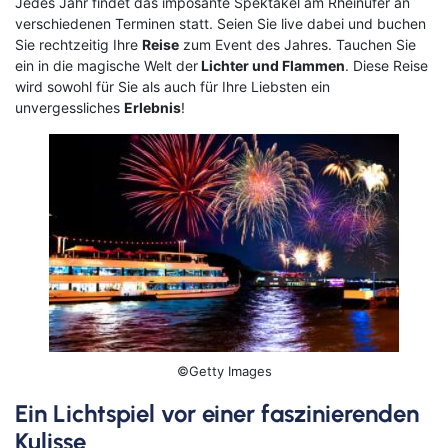
Jedes Jahr findet das imposante Spektakel am Rheinufer an
verschiedenen Terminen statt. Seien Sie live dabei und buchen
Klassische Konzerte
Italien
Flusskreuzfahrt mit
Sie rechtzeitig Ihre
Reise
zum Event des Jahres. Tauchen Sie
Haustürabholung
ein in die magische Welt der
Lichter und Flammen
. Diese Reise
Konzertreisen
Malta
wird sowohl für Sie als auch für Ihre Liebsten ein
Hochseekreuzfahrten
unvergessliches
Erlebnis
!
Kunst, Kultur & Kulinarik
Portugal
Hurtigruten
Nord- & Ostsee
Skandinavien
Loire Kreuzfahrt
Opernreisen
Spanien
Mein Schiff Kombireisen
Premiumreisen
Zypern
Mosel Kreuzfahrten
Sehenswürdigkeiten entdecken
Fernreisen
Reedereien
Silvesterreisen
Reiseziele entdecken
Rhein-Kreuzfahrten
©Getty Images
Sportreisen
Flusskreuzfahrten Last Minute
Ein Lichtspiel vor einer faszinierenden
Städtereisen
Kulisse