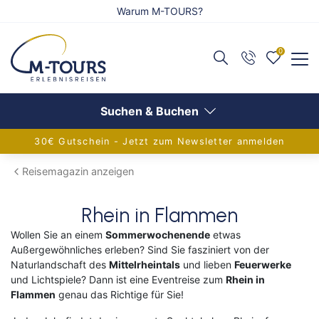
Warum M-TOURS?
0
Zurück
Zurück
Zurück
Reiseangebote anzeigen
Flug anzeigen
Schiff anzeigen
Suchen & Buchen
30€ Gutschein - Jetzt zum Newsletter anmelden
Adventsreisen
Alle Flugreisen
Alle Schiffsreisen
Reisemagazin anzeigen
Festtagsreisen
Balkanländer
Aktuelle Schiffsangebote
Rhein in Flammen
Alleinreisende
Griechenland
AIDA Verlockung der Woche
Wollen Sie an einem
Sommerwochenende
etwas
Außergewöhnliches erleben? Sind Sie fasziniert von der
Aktivreisen
Europa
Flusskreuzfahrten
Naturlandschaft des
Mittelrheintals
und lieben
Feuerwerke
und Lichtspiele? Dann ist eine Eventreise zum
Rhein in
Eventreisen
Frankreich
Adventskreuzfahrt
Flammen
genau das Richtige für Sie!
Gruppenreisen
Inseln im Mittelmeer
Europa-Kreuzfahrten