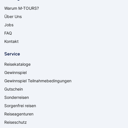
Bitburg
Bocholt
Warum M-TOURS?
Borken
Bremerhaven
Über Uns
Bremervörde
Burgpreppach
Coburg
Cottbus
Jobs
Darmstadt
Delmenhorst
FAQ
Düren
Freiburg
Kontakt
Ganderkesee
Geldern
Goch
Hamm
Service
Hausen
Haßfurt
Reisekataloge
Herbolzheim
Hof
Ingolstadt
Jülich
Gewinnspiel
Kassel
Kirchzarten
Gewinnspiel Teilnahmebedingungen
Kleve
Köln
Gutschein
Leverkusen
Lingen
Sonderreisen
Lörrach
Lüneburg
Sorgenfrei reisen
Mainz
Meppen
Minden
Müllheim
Reiseagenturen
Nabburg
Neuenburg am Rhein
Reiseschutz
Nürnberg
Osnabrück