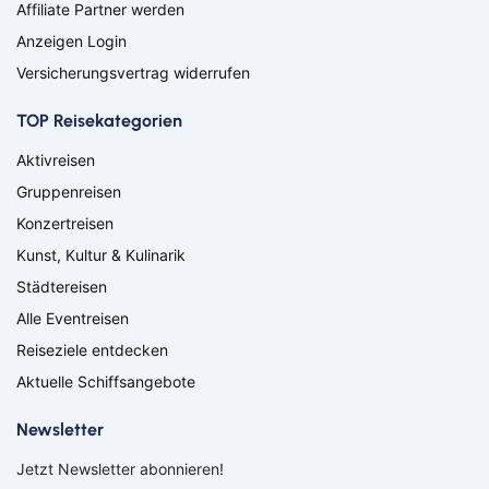
Affiliate Partner werden
Osterholz-Scharmbeck
Regensburg
Anzeigen Login
Remscheid
Saarbrücken
Versicherungsvertrag widerrufen
Saarlouis
Schwandorf
Schweich
Schweinfurt
TOP Reisekategorien
Schweitenkirchen
Senftenberg
Siegenburg
Soest
Aktivreisen
Solingen
Spremberg
Gruppenreisen
Suhl
Titisee-Neustadt
Konzertreisen
Trier
Weiden
Kunst, Kultur & Kulinarik
Werneck
Wetzlar
Wiesbaden
Wittlich
Städtereisen
Suchen & Buchen
Alle Eventreisen
Flug
Reiseziele entdecken
Aktuelle Schiffsangebote
Ab Amsterdam
Ab Basel
Ab Berlin
Ab Bremen
Bahn
Newsletter
Ab Düsseldorf
Ab Frankfurt
Bus
Ab Hamburg
Ab Hannover
Jetzt Newsletter abonnieren!