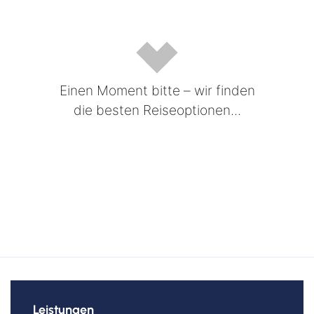
Kreuzfahrten Last Minute
Wellness Kurzurlaub
Top Reise Deals
Einen Moment bitte – wir finden
die besten Reiseoptionen...
Leistungen