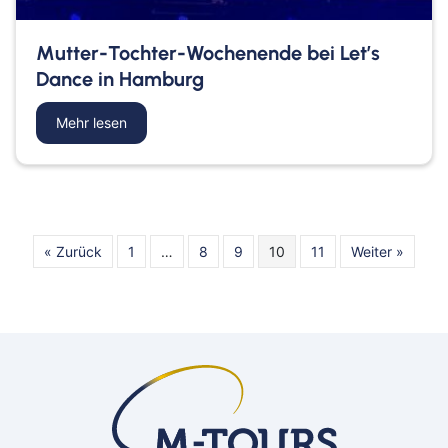
Mutter-Tochter-Wochenende bei Let’s
Dance in Hamburg
Bahn
Mehr lesen
about Mutter-Tochter-Wochenende bei Let’s Dan
Bus
Aachen
Amberg
Bamberg
Bayern
« Zurück
1
…
8
9
10
11
Weiter »
Bayreuth
Berlin
Bitburg
Bocholt
Borken
Bremerhaven
Bremervörde
Burgpreppach
Coburg
Cottbus
Darmstadt
Delmenhorst
Düren
Freiburg
Ganderkesee
Geldern