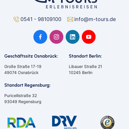
Goch
Hamm
Hausen
Haßfurt
0541 - 98109100
info@m-tours.de
Herbolzheim
Hof
Ingolstadt
Jülich
Kassel
Kirchzarten
Kleve
Köln
Leverkusen
Lingen
Lörrach
Lüneburg
Geschäftssitz Osnabrück:
Standort Berlin:
Mainz
Meppen
Große Straße 17-19
Libauer Straße 21
Minden
Müllheim
49074 Osnabrück
10245 Berlin
Nabburg
Neuenburg am Rhein
Nürnberg
Osnabrück
Standort Regensburg:
Osterholz-Scharmbeck
Regensburg
Remscheid
Saarbrücken
Puricellistraße 32
93049 Regensburg
Saarlouis
Schwandorf
Schweich
Schweinfurt
Schweitenkirchen
Senftenberg
Siegenburg
Soest