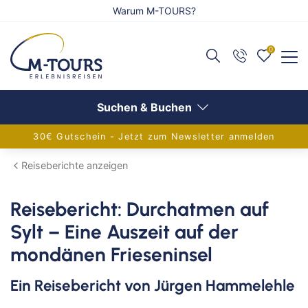
Warum M-TOURS?
0
Zurück
Zurück
Zurück
Reiseangebote anzeigen
Flug anzeigen
Schiff anzeigen
Suchen & Buchen
30€ Gutschein - Jetzt zum Newsletter anmelden
Adventsreisen
Alle Flugreisen
Alle Schiffsreisen
Reiseberichte anzeigen
Festtagsreisen
Balkanländer
Aktuelle Schiffsangebote
Reisebericht: Durchatmen auf
Alleinreisende
Griechenland
AIDA Verlockung der Woche
Sylt – Eine Auszeit auf der
Aktivreisen
Europa
Flusskreuzfahrten
mondänen Frieseninsel
Eventreisen
Frankreich
Adventskreuzfahrt
Ein Reisebericht von Jürgen Hammelehle
Gruppenreisen
Inseln im Mittelmeer
Europa-Kreuzfahrten