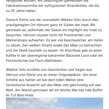
hergestellt wurden
.
Wir besichtigten gemeinsam die
Fabrikationsschritte der sylttypischen Strandkörbe, die bis
zu 25 Jahre halten
.
Danach führte uns die Journalistin Wiebke Stitz durch den
unaufgeregten Ort Hörnum ganz im Süden der Insel
.
Wir
genossen es, außerhalb der Saison ein Highlight der Insel zu
besuchen
.
Hörnum musste nicht mit Prominenten und
Markenshops aufwarten
.
Es war viel beschaulicher, am Hafen
zu sitzen, den weißen Strand sowie das Meer zu betrachten
und die Seele baumeln zu lassen
.
Im Anschluss gab es einen
Kaffee in der überregional bekannten Bäckerei Lund oder ein
Fischbrötchen bei Fisch Matthiesen
.
Wiebke Stitz erzählte uns Geschichten und Sagen aus
Hörnum und führte uns an deren Originalplätze
.
Von einer
Anhöhe aus hatten wir bei dem tollen Wetter eine
fantastische Aussicht auf das Meer und gleichzeitig auf das
Watt
.
Am Abend genossen wir ein letztes Mal das tolle Buffet
im TUI Blue Hotel
.