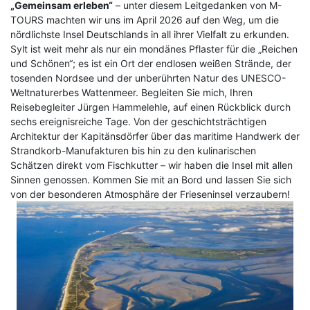
„Gemeinsam erleben“
– unter diesem Leitgedanken von M-
TOURS machten wir uns im April 2026 auf den Weg, um die
Klassische Konzerte
Italien
Flusskreuzfahrt mit
nördlichste Insel Deutschlands in all ihrer Vielfalt zu erkunden
.
Haustürabholung
Sylt ist weit mehr als nur ein mondänes Pflaster für die „Reichen
Konzertreisen
Malta
und Schönen“; es ist ein Ort der endlosen weißen Strände, der
Hochseekreuzfahrten
tosenden Nordsee und der unberührten Natur des UNESCO-
Kunst, Kultur & Kulinarik
Portugal
Weltnaturerbes Wattenmeer
.
Begleiten Sie mich, Ihren
Hurtigruten
Reisebegleiter Jürgen Hammelehle, auf einen Rückblick durch
Nord- & Ostsee
Skandinavien
sechs ereignisreiche Tage
.
Von der geschichtsträchtigen
Loire Kreuzfahrt
Architektur der Kapitänsdörfer über das maritime Handwerk der
Opernreisen
Spanien
Strandkorb-Manufakturen bis hin zu den kulinarischen
Mein Schiff Kombireisen
Schätzen direkt vom Fischkutter – wir haben die Insel mit allen
Premiumreisen
Zypern
Sinnen genossen
.
Kommen Sie mit an Bord und lassen Sie sich
Mosel Kreuzfahrten
von der besonderen Atmosphäre der Frieseninsel verzaubern!
Sehenswürdigkeiten entdecken
Fernreisen
Reedereien
Silvesterreisen
Reiseziele entdecken
Rhein-Kreuzfahrten
Sportreisen
Flusskreuzfahrten Last Minute
Städtereisen