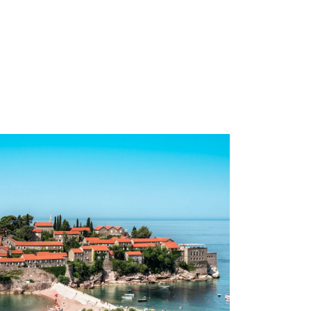
h
mm
sen
urt
bolzheim
lstadt
ch
el
hzarten
e
erkusen
en
ach
eburg