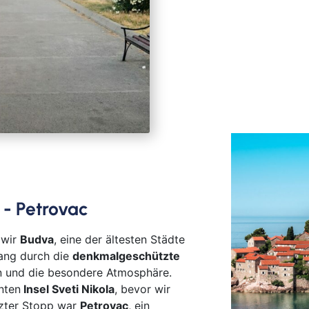
Goc
Ha
Hau
Haßf
Her
Hof
Ingo
Jüli
Kass
Kirc
 - Petrovac
Klev
Köln
 wir
Budva
, eine der ältesten Städte
Lev
gang durch die
denkmalgeschützte
Ling
 und die besondere Atmosphäre.
Lörr
nten
Insel Sveti Nikola
, bevor wir
Lün
tzter Stopp war
Petrovac
, ein