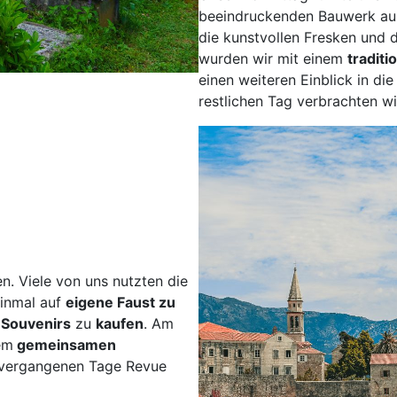
beeindruckenden Bauwerk au
die kunstvollen Fresken und d
wurden wir mit einem
traditi
einen weiteren Einblick in di
restlichen Tag verbrachten wi
. Viele von uns nutzten die
inmal auf
eigene Faust zu
r
Souvenirs
zu
kaufen
. Am
em
gemeinsamen
r vergangenen Tage Revue