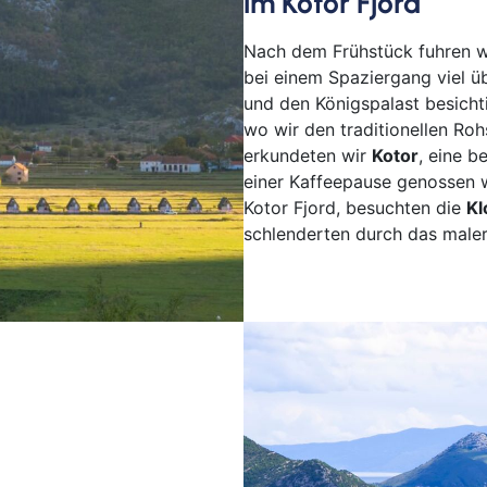
im Kotor Fjord
Schw
Senf
Nach dem Frühstück fuhren wi
bei einem Spaziergang viel ü
Sie
und den Königspalast besichti
Soe
wo wir den traditionellen Ro
Soli
erkundeten wir
Kotor
, eine b
Spr
einer Kaffeepause genossen 
Suhl
Kotor Fjord, besuchten die
Kl
Titi
schlenderten durch das male
Trier
Wei
Wer
Wetz
Wie
Witt
Flug