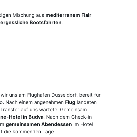
euth
n
rtigen Mischung aus
mediterranem Flair
ergessliche Bootsfahrten
.
urg
olt
ken
merhaven
mervörde
gpreppach
urg
tbus
mstadt
wir uns am Flughafen Düsseldorf, bereit für
menhorst
ro. Nach einem angenehmen
Flug
landeten
en
r Transfer auf uns wartete. Gemeinsam
burg
ne-Hotel in Budva
. Nach dem Check-in
nem
gemeinsamen Abendessen
im Hotel
derkesee
auf die kommenden Tage.
ern