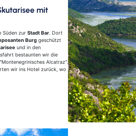
Skutarisee mit
Ab 
Ab B
Ab B
en Süden zur
Stadt Bar
. Dort
Ab 
mposanten Burg
geschützt
Ab D
arisee
und in den
Ab F
tsfahrt bestaunten wir die
Ab 
"Montenegrinisches Alcatraz".
Ab 
ten wir ins Hotel zurück, wo
Ab K
Ab 
Ab 
Ab 
Ab S
Ab Z