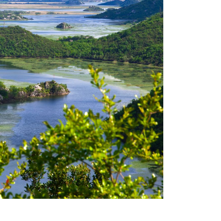
Amsterdam
asel
erlin
Bremen
üsseldorf
rankfurt
Hamburg
Hannover
öln/Bonn
München
Münster/Osnabrück
Nürnberg
tuttgart
ürich