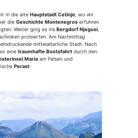
eitenkirchen
tenberg
r in die alte
Hauptstadt Cetinje
, wo wir
ber die
Geschichte Montenegros
erfuhren
genburg
gten. Weiter ging es ins
Bergdorf Njegusi
,
st
hschinken probierten. Am Nachmittag
ngen
eeindruckende mittelalterliche Stadt. Nach
emberg
wir eine
traumhafte Bootsfahrt
durch den
osterinsel Maria
am Felsen und
see-Neustadt
rische
Perast
.
den
neck
lar
sbaden
lich