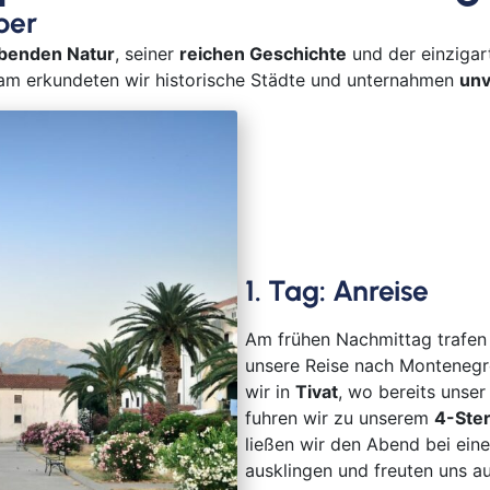
ber
Bayr
Berli
benden Natur
, seiner
reichen Geschichte
und der einziga
am erkundeten wir historische Städte und unternahmen
unv
Bitb
Boch
Bor
Bre
Bre
Bur
Cob
1. Tag: Anreise
Cot
Dar
Am frühen Nachmittag trafen 
Del
unsere Reise nach Monteneg
Dür
wir in
Tivat
, wo bereits unse
Frei
fuhren wir zu unserem
4-Ster
ließen wir den Abend bei ei
Gan
ausklingen und freuten uns 
Geld