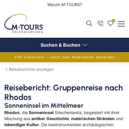
Warum M-TOURS?
0
Zurück
Zurück
Zurück
Reiseangebote anzeigen
Flug anzeigen
Schiff anzeigen
Suchen & Buchen
30€ Gutschein - Jetzt zum Newsletter anmelden
Adventsreisen
Alle Flugreisen
Alle Schiffsreisen
Reiseberichte anzeigen
Festtagsreisen
Balkanländer
Aktuelle Schiffsangebote
Reisebericht: Gruppenreise nach
Alleinreisende
Griechenland
AIDA Verlockung der Woche
Rhodos
Aktivreisen
Europa
Flusskreuzfahrten
Sonneninsel im Mittelmeer
Rhodos
, die
Sonneninsel
Griechenlands, begeistert mit ihrer
Eventreisen
Frankreich
Adventskreuzfahrt
Mischung aus
antiker
Geschichte
,
malerischen Stränden
und
lebendiger Kultur
. Die beeindruckenden archäologischen
Gruppenreisen
Inseln im Mittelmeer
Europa-Kreuzfahrten