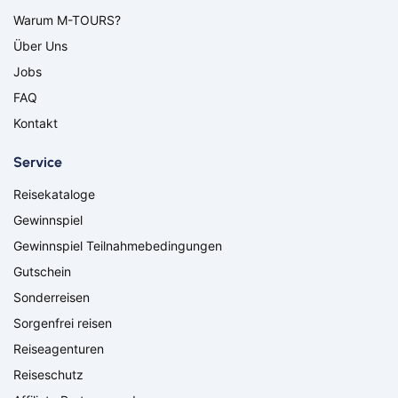
Bitburg
Bocholt
Warum M-TOURS?
Borken
Bremerhaven
Über Uns
Bremervörde
Burgpreppach
Coburg
Cottbus
Jobs
Darmstadt
Delmenhorst
FAQ
Düren
Freiburg
Kontakt
Ganderkesee
Geldern
Goch
Hamm
Service
Hausen
Haßfurt
Reisekataloge
Herbolzheim
Hof
Ingolstadt
Jülich
Gewinnspiel
Kassel
Kirchzarten
Gewinnspiel Teilnahmebedingungen
Kleve
Köln
Gutschein
Leverkusen
Lingen
Sonderreisen
Lörrach
Lüneburg
Sorgenfrei reisen
Mainz
Meppen
Minden
Müllheim
Reiseagenturen
Nabburg
Neuenburg am Rhein
Reiseschutz
Nürnberg
Osnabrück