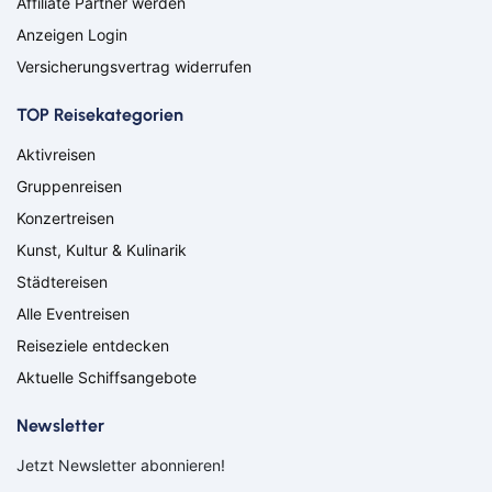
Affiliate Partner werden
Osterholz-Scharmbeck
Regensburg
Anzeigen Login
Remscheid
Saarbrücken
Versicherungsvertrag widerrufen
Saarlouis
Schwandorf
Schweich
Schweinfurt
TOP Reisekategorien
Schweitenkirchen
Senftenberg
Siegenburg
Soest
Aktivreisen
Solingen
Spremberg
Gruppenreisen
Suhl
Titisee-Neustadt
Konzertreisen
Trier
Weiden
Kunst, Kultur & Kulinarik
Werneck
Wetzlar
Wiesbaden
Wittlich
Städtereisen
Suchen & Buchen
Alle Eventreisen
Flug
Reiseziele entdecken
Aktuelle Schiffsangebote
Ab Amsterdam
Ab Basel
Ab Berlin
Ab Bremen
Newsletter
Bahn
Ab Düsseldorf
Ab Frankfurt
Bus
Ab Hamburg
Ab Hannover
Jetzt Newsletter abonnieren!
Ab Köln/Bonn
Ab München