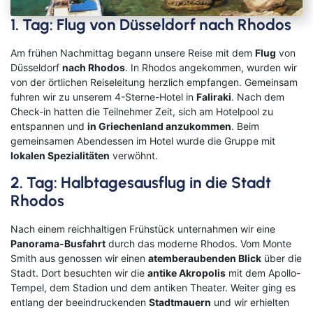
Kreuzfahrten Last Minute
Wellness Kurzurlaub
1. Tag: Flug von Düsseldorf nach Rhodos
Top Reise Deals
Am frühen Nachmittag begann unsere Reise mit dem
Flug
von
Düsseldorf
nach Rhodos
. In Rhodos angekommen, wurden wir
von der örtlichen Reiseleitung herzlich empfangen. Gemeinsam
fuhren wir zu unserem 4-Sterne-Hotel in
Faliraki
. Nach dem
Check-in hatten die Teilnehmer Zeit, sich am Hotelpool zu
entspannen und
in Griechenland anzukommen
. Beim
gemeinsamen Abendessen im Hotel wurde die Gruppe mit
lokalen Spezialitäten
verwöhnt.
2. Tag: Halbtagesausflug in die Stadt
Rhodos
Nach einem reichhaltigen Frühstück unternahmen wir eine
Panorama-Busfahrt
durch das moderne Rhodos. Vom Monte
Smith aus genossen wir einen
atemberaubenden Blick
über die
Stadt. Dort besuchten wir die
antike Akropolis
mit dem Apollo-
Tempel, dem Stadion und dem antiken Theater. Weiter ging es
entlang der beeindruckenden
Stadtmauern
und wir erhielten