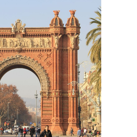
Amsterdam
asel
erlin
Bremen
üsseldorf
rankfurt
Hamburg
Hannover
öln/Bonn
München
Münster/Osnabrück
Nürnberg
tuttgart
ürich