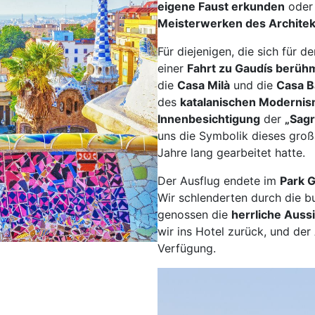
eigene Faust erkunden
oder
Schw
Meisterwerken des Architek
Senf
Für diejenigen, die sich für 
Sie
einer
Fahrt zu Gaudís berü
Soe
die
Casa Milà
und die
Casa B
Soli
des
katalanischen Moderni
Spr
Innenbesichtigung
der
„Sagr
Suhl
uns die Symbolik dieses gro
Titi
Jahre lang gearbeitet hatte.
Trier
Der Ausflug endete im
Park G
Wei
Wir schlenderten durch die b
Wer
genossen die
herrliche Auss
Wetz
wir ins Hotel zurück, und der
Verfügung.
Wie
Witt
Flug