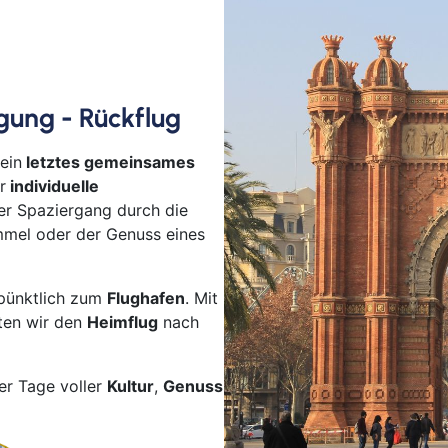
Ab 
Ab B
Ab B
ügung - Rückflug
Ab 
Ab D
ein
letztes gemeinsames
Ab F
r
individuelle
Ab 
zter Spaziergang durch die
Ab 
ummel oder der Genuss eines
Ab K
Ab 
 pünktlich zum
Flughafen
. Mit
Ab 
ten wir den
Heimflug
nach
Ab 
Ab S
er Tage voller
Kultur
,
Genuss
Ab Z