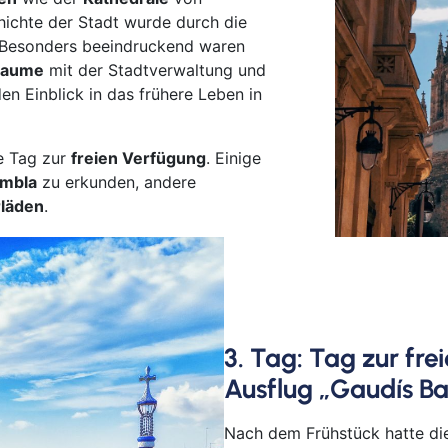
Mai
hichte der Stadt wurde durch die
Mep
. Besonders beeindruckend waren
 Jaume
mit der Stadtverwaltung und
Min
den Einblick in das frühere Leben in
Müll
Nab
Neu
e Tag zur
freien Verfügung
. Einige
mbla
zu erkunden, andere
Nür
rläden
.
Osn
Ost
Reg
Rem
Saa
3. Tag: Tag zur fr
Saar
Sch
Ausflug „Gaudís B
Sch
Nach dem Frühstück hatte di
Schw