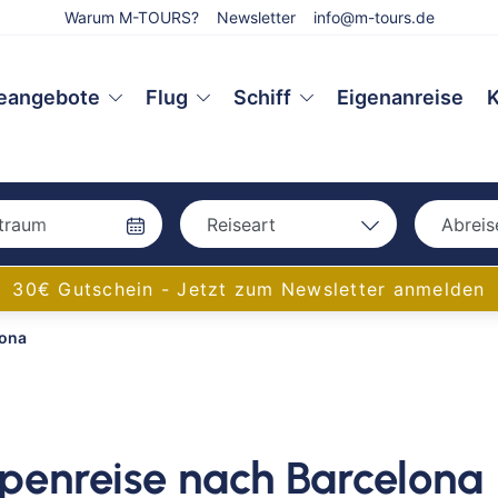
Warum M-TOURS?
Newsletter
info@m-tours.de
eangebote
Flug
Schiff
Eigenanreise
K
Reiseart
Abreis
Bah
Bahn
30€ Gutschein - Jetzt zum Newsletter anmelden
Bus
lona
Bus
Eigenanreise
Flug
Aac
Schiff
Amb
Bam
ppenreise nach Barcelona
Bay