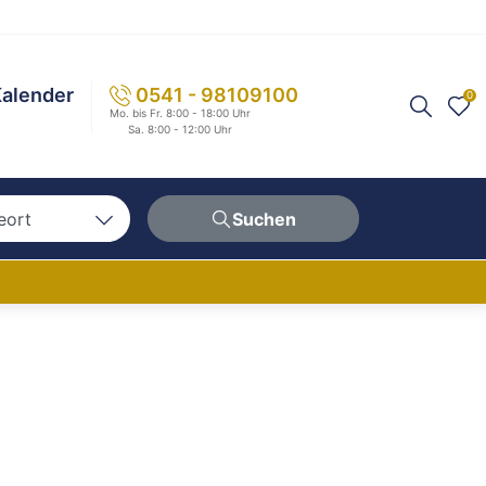
alender
0541 - 98109100
0
Mo. bis Fr. 8:00 - 18:00 Uhr
Sa. 8:00 - 12:00 Uhr
eort
Suchen
n
hen
erg
berg
ern