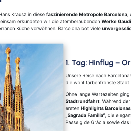
Bayr
Berli
 Hans Krausz in diese
faszinierende Metropole Barcelona
,
meinsam erkundeten wir die atemberaubenden
Werke Gaudí
Bitb
erranen Küche verwöhnen. Barcelona bot viele
unvergessl
Boch
Bor
Bre
Bre
1. Tag: Hinflug – 
Bur
Cob
Unsere Reise nach Barcelona
Cot
die wohl farbenfrohste Stadt
Dar
Ohne lange Wartezeiten ging 
Del
Stadtrundfahrt
. Während der
Dür
ersten
Highlights Barcelonas
Frei
„Sagrada Familia“
, die elega
Gan
Passeig de Gràcia sowie das
Geld