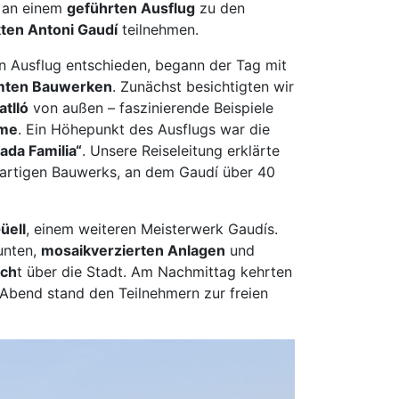
 an einem
geführten Ausflug
zu den
eitenkirchen
ten Antoni Gaudí
teilnehmen.
tenberg
den Ausflug entschieden, begann der Tag mit
genburg
hmten Bauwerken
. Zunächst besichtigten wir
st
atlló
von außen – faszinierende Beispiele
ngen
sme
. Ein Höhepunkt des Ausflugs war die
emberg
ada Familia“
. Unsere Reiseleitung erklärte
ßartigen Bauwerks, an dem Gaudí über 40
see-Neustadt
üell
, einem weiteren Meisterwerk Gaudís.
den
unten,
mosaikverzierten Anlagen
und
neck
ich
t über die Stadt. Am Nachmittag kehrten
lar
 Abend stand den Teilnehmern zur freien
sbaden
lich