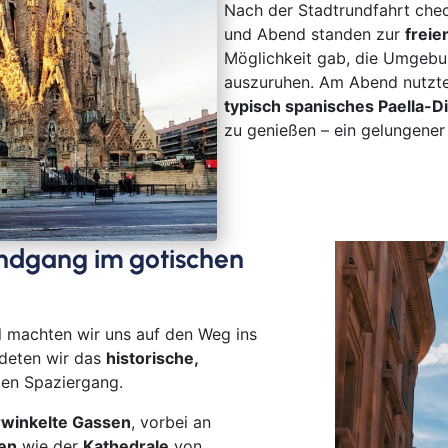
Nach der Stadtrundfahrt chec
Goc
und Abend standen zur
freie
Ha
Möglichkeit gab, die Umgebu
Hau
auszuruhen. Am Abend nutzten 
Haßf
typisch spanisches Paella-D
Her
zu genießen – ein gelungener 
Hof
Ingo
Jüli
Kass
undgang im gotischen
Kirc
Klev
Köln
 machten wir uns auf den Weg ins
Lev
deten wir das
historische,
Ling
gen Spaziergang.
Lörr
rwinkelte Gassen
, vorbei an
Lün
den
wie der
Kathedrale
von