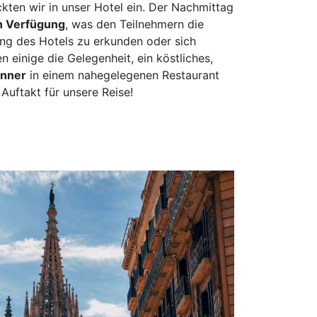
kten wir in unser Hotel ein. Der Nachmittag
h
n Verfügung
, was den Teilnehmern die
mm
ng des Hotels zu erkunden oder sich
sen
einige die Gelegenheit, ein köstliches,
urt
inner
in einem nahegelegenen Restaurant
bolzheim
Auftakt für unsere Reise!
lstadt
ch
el
hzarten
e
erkusen
en
ach
eburg