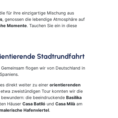
euth
n
 die für ihre einzigartige Mischung aus
s
, genossen die lebendige Atmosphäre auf
urg
iche Momente
. Tauchen Sie ein in diese
olt
ken
merhaven
mervörde
Orientierende Stadtrundfahrt
gpreppach
urg
! Gemeinsam flogen wir von Deutschland in
tbus
 Spaniens.
mstadt
es direkt weiter zu einer
orientierenden
menhorst
 etwa zweistündigen Tour konnten wir die
en
bewundern: die beeindruckende
Basilika
burg
nten Häuser
Casa Batlló
und
Casa Milà
am
derkesee
malerische Hafenviertel
.
ern