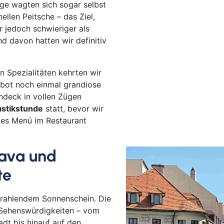
ige wagten sich sogar selbst
ellen Peitsche – das Ziel,
r jedoch schwieriger als
d davon hatten wir definitiv
n Spezialitäten kehrten wir
 bot noch einmal grandiose
ndeck in vollen Zügen
stikstunde
statt, bevor wir
des Menü im Restaurant
lava und
te
trahlendem Sonnenschein. Die
n Sehenswürdigkeiten – vom
adt bis hinauf auf den