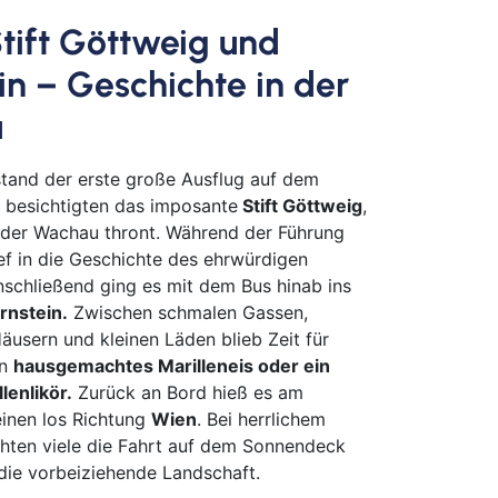
h
Stift Göttweig und
mm
in – Geschichte in der
sen
urt
u
bolzheim
tand der erste große Ausflug auf dem
 besichtigten das imposante
Stift Göttweig
,
lstadt
 der Wachau thront. Während der Führung
ch
ief in die Geschichte des ehrwürdigen
el
Anschließend ging es mit dem Bus hinab ins
hzarten
rnstein.
Zwischen schmalen Gassen,
e
äusern und kleinen Läden blieb Zeit für
in
hausgemachtes Marilleneis oder ein
lenlikör.
Zurück an Bord hieß es am
erkusen
inen los Richtung
Wien
. Bei herrlichem
en
hten viele die Fahrt auf dem Sonnendeck
ach
ie vorbeiziehende Landschaft.
eburg