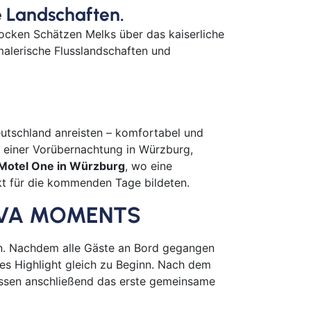
e Landschaften.
euth
n
rocken Schätzen Melks über das kaiserliche
 malerische Flusslandschaften und
urg
olt
ken
merhaven
mervörde
tschland anreisten – komfortabel und
gpreppach
it einer Vorübernachtung in Würzburg,
Motel One in Würzburg
, wo eine
urg
kt für die kommenden Tage bildeten.
tbus
mstadt
 VIVA MOMENTS
menhorst
en
n. Nachdem alle Gäste an Bord gegangen
es Highlight gleich zu Beginn. Nach dem
burg
sen anschließend das erste gemeinsame
derkesee
ern