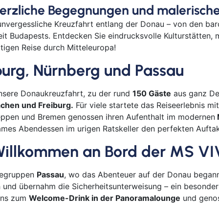
 herzliche Begegnungen und malerisch
Bayr
Berli
 unvergessliche Kreuzfahrt entlang der Donau – von den ba
eit Budapests. Entdecken Sie eindrucksvolle Kulturstätten,
Bitb
tigen Reise durch Mitteleuropa!
Boch
Bor
burg, Nürnberg und Passau
Bre
Bre
sere Donaukreuzfahrt, zu der rund
150 Gäste
aus ganz Deu
Bur
chen und Freiburg.
Für viele startete das Reiseerlebnis m
eppen und Bremen genossen ihren Aufenthalt im modernen
Cob
ames Abendessen im urigen Ratskeller den perfekten Aufta
Cot
Dar
– Willkommen an Bord der MS
Del
Dür
isegruppen
Passau
, wo das Abenteuer auf der Donau began
 und übernahm die Sicherheitsunterweisung – ein besonder
Frei
 uns zum
Welcome-Drink in der Panoramalounge
und genos
Gan
Geld