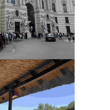
eitenkirchen
tenberg
genburg
st
ngen
emberg
see-Neustadt
den
neck
lar
sbaden
lich