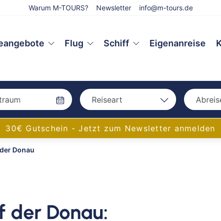
Warum M-TOURS?
Newsletter
info@m-tours.de
eangebote
Flug
Schiff
Eigenanreise
K
Reiseart
Abreis
Bah
Bahn
30€ Gutschein - Jetzt zum Newsletter anmelden
Bus
 der Donau
Bus
Eigenanreise
Flug
Aac
Schiff
Amb
Bam
f der Donau:
Bay