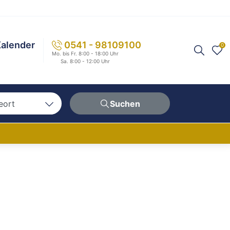
alender
0541 - 98109100
0
Mo. bis Fr. 8:00 - 18:00 Uhr
Sa. 8:00 - 12:00 Uhr
eort
Suchen
n
hen
erg
berg
ern