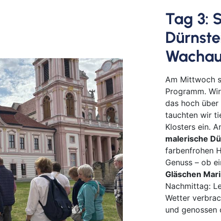
Goc
Tag 3: 
Ha
Dürnste
Hau
Haßf
Wacha
Her
Hof
Am Mittwoch s
Programm. Wir
Ingo
das hoch über
Jüli
tauchten wir t
Kass
Klosters ein. 
Kirc
malerische Dü
Klev
farbenfrohen H
Köln
Genuss – ob e
Gläschen Maril
Lev
Nachmittag: Le
Ling
Wetter verbrac
Lörr
und genossen d
Lün