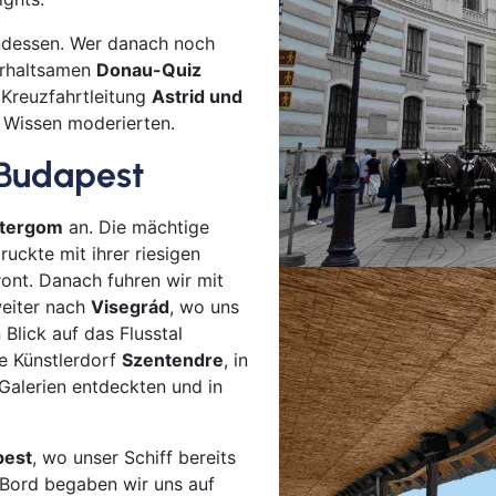
Schw
endessen. Wer danach noch
Senf
terhaltsamen
Donau-Quiz
Sie
 Kreuzfahrtleitung
Astrid und
Soe
d Wissen moderierten.
Soli
Budapest
Spr
Suhl
tergom
an. Die mächtige
Titi
ruckte mit ihrer riesigen
Trier
ront. Danach fuhren wir mit
Wei
eiter nach
Visegrád
, wo uns
Wer
Blick auf das Flusstal
e Künstlerdorf
Szentendre
, in
Wetz
Galerien entdeckten und in
Wie
Witt
pest
, wo unser Schiff bereits
Flug
 Bord begaben wir uns auf