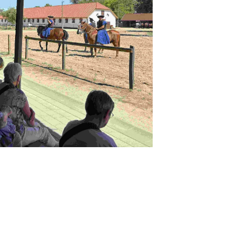
Amsterdam
asel
erlin
Bremen
üsseldorf
rankfurt
Hamburg
Hannover
öln/Bonn
München
Münster/Osnabrück
Nürnberg
tuttgart
ürich