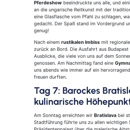
Pferdeshow
beeindruckte uns alle, und ein
an die ungarische Reitkunst mit der tradition
eine Glasflasche vom Pfahl zu schlagen, wa
gedacht. Der Spaß stand im Vordergrund un
genug!
Nach einem
rustikalen Imbiss
mit regionale
zurück an Bord. Die Ausfahrt aus Budapest
Ausblicke, die viele von uns auf dem Sonne
genossen. Am Nachmittag fand eine
Gymna
uns abends wie immer auf ein hervorragen
freuen durften.
Tag 7: Barockes Bratis
kulinarische Höhepunk
Am Sonntag erreichten wir
Bratislava
bei s
Stadtführung führte uns zu allen wichtige
Präsidentenpalast über die malerische Altst