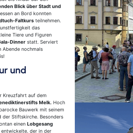
nden Blick über Stadt und
essen an Bord konnten
dtuch-Faltkurs
teilnehmen.
unstfertigkeit das
eine Tiere und Figuren
ala-Dinner
statt. Serviert
ten Abende nochmals
is!
ur und
r Kreuzfahrt auf dem
enediktinerstifts Melk.
Hoch
 barocke Bauwerk mit seinem
 der Stiftskirche. Besonders
ontan einen
Lobgesang
entwickelte, der in der