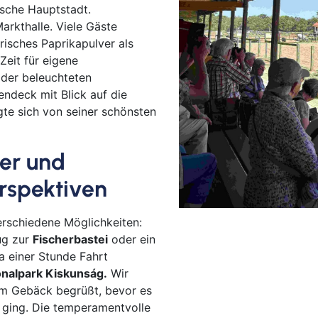
sche Hauptstadt.
Ab 
rkthalle. Viele Gäste
Ab B
risches Paprikapulver als
eit für eigene
Ab B
der beleuchteten
Ab 
deck mit Blick auf die
Ab D
gte sich von seiner schönsten
Ab F
Ab 
er und
Ab 
Ab K
rspektiven
Ab 
Ab 
rschiedene Möglichkeiten:
lug zur
Fischerbastei
oder ein
Ab 
a einer Stunde Fahrt
Ab S
ionalpark Kiskunság.
Wir
Ab Z
em Gebäck begrüßt, bevor es
 ging. Die temperamentvolle