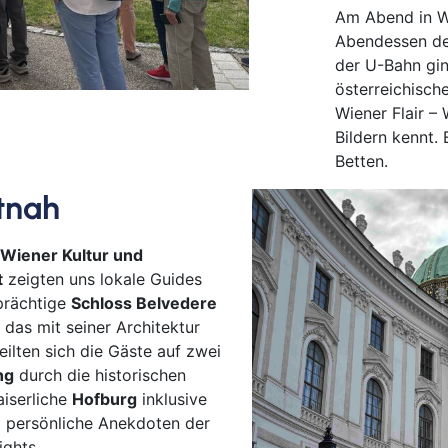
Am Abend in W
Mai
Abendessen der
Mep
der U-Bahn gin
Min
österreichisch
Müll
Wiener Flair –
Nab
Bildern kennt. 
Neu
Betten.
Nür
tnah
Osn
Ost
Wiener Kultur und
Reg
t
zeigten uns lokale Guides
Rem
prächtige
Schloss Belvedere
Saa
, das mit seiner Architektur
ilten sich die Gäste auf zwei
Saar
ng
durch die historischen
Sch
aiserliche
Hofburg
inklusive
Sch
 persönliche Anekdoten der
Schw
ights.