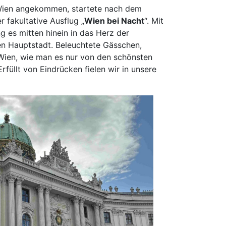
ien angekommen, startete nach dem
nz
 fakultative Ausflug „
Wien bei Nacht
“. Mit
pen
g es mitten hinein in das Herz der
den
en Hauptstadt. B
eleuchtete Gässchen,
heim
 Wien, wie man es nur von den schönsten
burg
Erfüllt von Eindrücken fielen wir in unsere
enburg am Rhein
nberg
abrück
erholz-Scharmbeck
ensburg
scheid
rbrücken
louis
wandorf
weich
einfurt