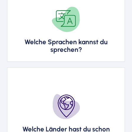
Deutsch, Englisch
Welche Sprachen kannst du
sprechen?
Deutschland, Österreich,
Niederlande, Belgien, Frankreich,
Italien, Kroatien, Österreich,
Ungarn, Griechenland, Portugal,
Spanien, Großbritannien,
Norwegen, Schweden, Dänemark,
Welche Länder hast du schon