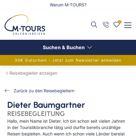
Warum M-TOURS?
0
Zurück
Zurück
Zurück
Reiseangebote anzeigen
Flug anzeigen
Schiff anzeigen
Suchen & Buchen
30€ Gutschein - Jetzt zum Newsletter anmelden
Adventsreisen
Alle Flugreisen
Alle Schiffsreisen
Reisebegleiter anzeigen
Festtagsreisen
Balkanländer
Aktuelle Schiffsangebote
Zurück zu den Reisebegleitern
Alleinreisende
Griechenland
AIDA Verlockung der Woche
Dieter Baumgartner
Aktivreisen
Europa
Flusskreuzfahrten
REISEBEGLEITUNG
Eventreisen
Frankreich
Adventskreuzfahrt
Hallo, mein Name ist Dieter. Ich bin schon seit vielen Jahren
in der Touristikbranche tätig und durfte bereits unzählige
Gruppenreisen
Inseln im Mittelmeer
Europa-Kreuzfahrten
Reisen begleiten. Auch wenn ich schon viele Länder bereist