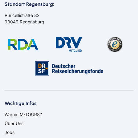
Standort Regensburg:
Puricellistraße 32
93049 Regensburg
Bahn
Bus
Aachen
Amberg
Bamberg
Bayern
Bayreuth
Berlin
Wichtige Infos
Bitburg
Bocholt
Warum M-TOURS?
Borken
Bremerhaven
Über Uns
Bremervörde
Burgpreppach
Coburg
Cottbus
Jobs