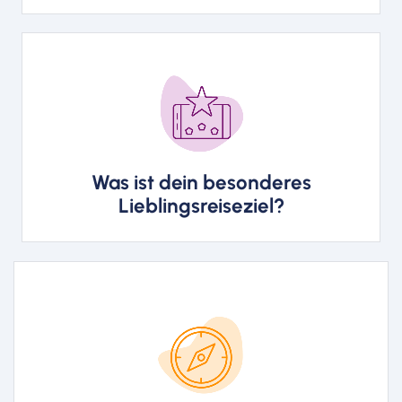
Wien. Der berühmte Wiener
Charme, die imposanten
Baudenkmäler, Museen und
Theater sind weltberühmt und
Was ist dein besonderes
begeistern mich.
Lieblingsreiseziel?
Ich war als Jugendlicher aktiv in
der Jugendarbeit engagiert. Hier
habe ich schon etliche Reisen für
Jugendliche organisiert, darunter