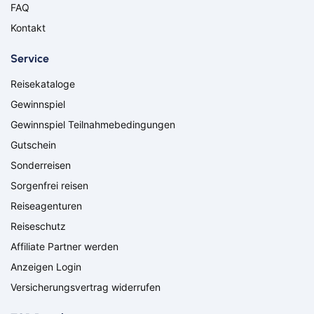
Darmstadt
Delmenhorst
FAQ
Düren
Freiburg
Kontakt
Ganderkesee
Geldern
Goch
Hamm
Service
Hausen
Haßfurt
Reisekataloge
Herbolzheim
Hof
Ingolstadt
Jülich
Gewinnspiel
Kassel
Kirchzarten
Gewinnspiel Teilnahmebedingungen
Kleve
Köln
Gutschein
Leverkusen
Lingen
Sonderreisen
Lörrach
Lüneburg
Sorgenfrei reisen
Mainz
Meppen
Minden
Müllheim
Reiseagenturen
Nabburg
Neuenburg am Rhein
Reiseschutz
Nürnberg
Osnabrück
Affiliate Partner werden
Osterholz-Scharmbeck
Regensburg
Anzeigen Login
Remscheid
Saarbrücken
Versicherungsvertrag widerrufen
Saarlouis
Schwandorf
Schweich
Schweinfurt