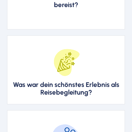
Russland, Ukraine, Tschechien,
bereist?
Slowakei, Indien, Sri Lanka,
Vietnam, Argentinien, Brasilien
Die Musikreisen nach Hamburg
mit den Regensburger
Domspatzen in der
Elbphilharmonie und unseren 850
Was war dein schönstes Erlebnis als
Lesern aus ganz Deutschland.
Reisebegleitung?