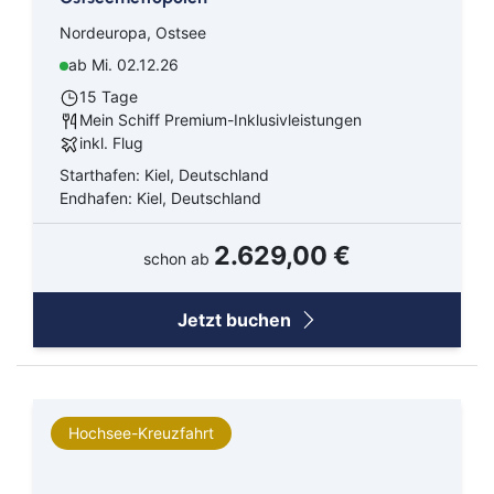
Nordeuropa, Ostsee
Alaska
Costa Kreuzfahrten
ab Mi. 02.12.26
Australien / Neuseeland
Cunard Line
15 Tage
Mein Schiff Premium-Inklusivleistungen
Bahamas
Hapag-Lloyd Cruises
inkl. Flug
Starthafen: Kiel, Deutschland
Hawaii
HURTIGRUTEN
Endhafen: Kiel, Deutschland
Kanaren
HX Expeditions
2.629,00 €
schon ab
Karibik
Mein Schiff - TUI Cruises
Jetzt buchen
Mexiko
MSC Cruises
Mittelmeer
Nicko Cruises Hochsee
Nordamerika
Phoenix Seereisen
Hochsee-Kreuzfahrt
Nordeuropa
Plantours Hochseekreuzfahrten