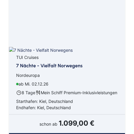
Orient
Ostsee
Süd Pazifik
Südamerika
TUI Cruises
Südostasien
7 Nächte - Vielfalt Norwegens
Transarabien
Nordeuropa
ab Mi. 02.12.26
Transasien
8 Tage
Mein Schiff Premium-Inklusivleistungen
Transatlantik
Starthafen: Kiel, Deutschland
Endhafen: Kiel, Deutschland
Westeuropa
1.099,00 €
schon ab
Asien