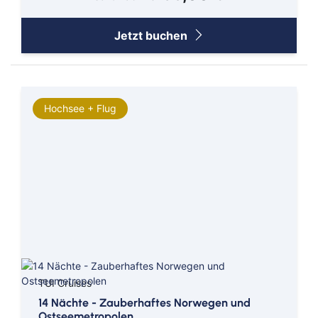
Jetzt buchen
Hochsee + Flug
TUI Cruises
14 Nächte - Zauberhaftes Norwegen und
Afrika
AIDA Cruises
Ostseemetropolen