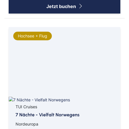
Antarktis
Jetzt buchen
Nordamerika Ostküste
Nordamerika Westküste
Hochsee + Flug
Mittelamerika
Weltreise
Indischer Ozean
Arktis
Transreise
TUI Cruises
7 Nächte - Vielfalt Norwegens
Nordeuropa