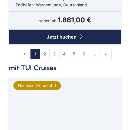
Endhafen: Warnemünde, Deutschland
1.861,00 €
schon ab
Jetzt buchen
1
2
3
4
5
6
...
mit TUI Cruises
Hochsee-Kreuzfahrt