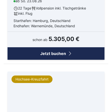
ab So. 23.08.26
22 Tage
Vollpension inkl. Tischgetränke
Alaska
Costa Kreuzfahrten
inkl. Flug
Australien / Neuseeland
Cunard Line
Starthafen: Hamburg, Deutschland
Endhafen: Warnemünde, Deutschland
Bahamas
Hapag-Lloyd Cruises
5.305,00 €
schon ab
Hawaii
HURTIGRUTEN
Kanaren
HX Expeditions
Jetzt buchen
Karibik
Mein Schiff - TUI Cruises
Mexiko
MSC Cruises
Hochsee-Kreuzfahrt
Mittelmeer
Nicko Cruises Hochsee
Nordamerika
Phoenix Seereisen
Nordeuropa
Plantours Hochseekreuzfahrten