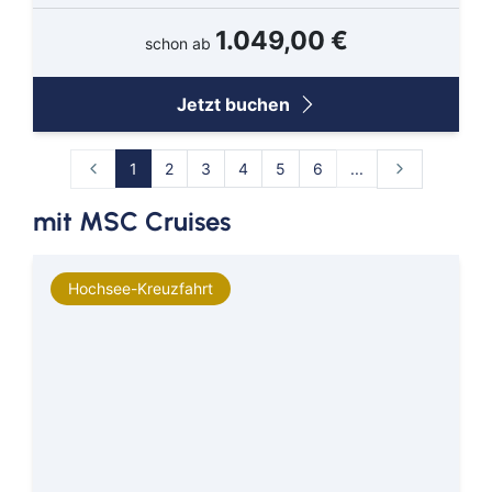
1.049,00 €
schon ab
Jetzt buchen
1
2
3
4
5
6
...
mit MSC Cruises
Hochsee-Kreuzfahrt