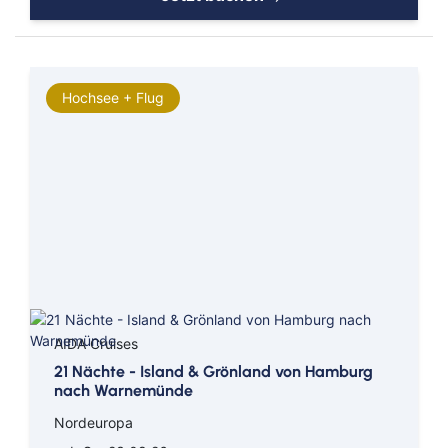
Hochsee + Flug
AIDA Cruises
21 Nächte - Island & Grönland von Hamburg
nach Warnemünde
Nordeuropa
Afrika
AIDA Cruises