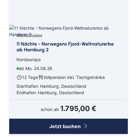
Orient
Ostsee
AIDA Cruises
Süd Pazifik
11 Nächte - Norwegens Fjord-Weltnaturerbe
Südamerika
ab Hamburg 2
Nordeuropa
Südostasien
ab Mo. 24.08.26
Transarabien
12 Tage
Vollpension inkl. Tischgetränke
Starthafen: Hamburg, Deutschland
Transasien
Endhafen: Hamburg, Deutschland
Transatlantik
1.795,00 €
schon ab
Westeuropa
Jetzt buchen
Asien