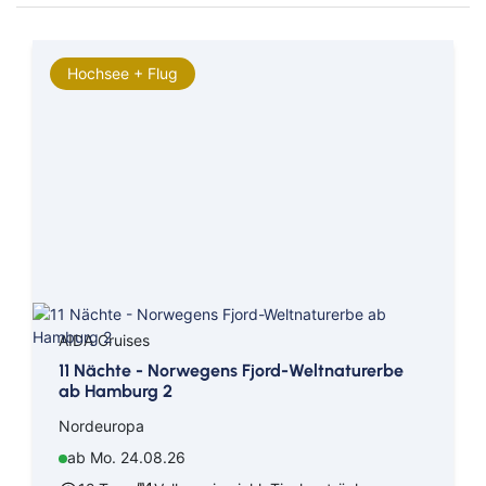
Antarktis
Nordamerika Ostküste
Hochsee + Flug
Nordamerika Westküste
Mittelamerika
Weltreise
Indischer Ozean
Arktis
AIDA Cruises
Transreise
11 Nächte - Norwegens Fjord-Weltnaturerbe
ab Hamburg 2
Nordeuropa
ab Mo. 24.08.26