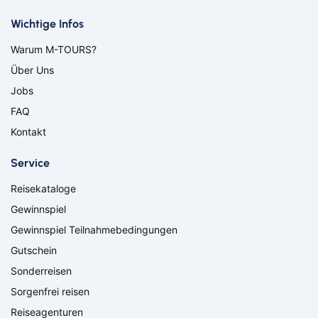
Bamberg
Bayern
Bayreuth
Berlin
Wichtige Infos
Bitburg
Bocholt
Warum M-TOURS?
Borken
Bremerhaven
Über Uns
Bremervörde
Burgpreppach
Coburg
Cottbus
Jobs
Darmstadt
Delmenhorst
FAQ
Düren
Freiburg
Kontakt
Ganderkesee
Geldern
Goch
Hamm
Service
Hausen
Haßfurt
Reisekataloge
Herbolzheim
Hof
Ingolstadt
Jülich
Gewinnspiel
Kassel
Kirchzarten
Gewinnspiel Teilnahmebedingungen
Kleve
Köln
Gutschein
Leverkusen
Lingen
Sonderreisen
Lörrach
Lüneburg
Sorgenfrei reisen
Mainz
Meppen
Minden
Müllheim
Reiseagenturen