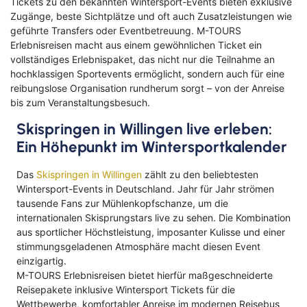
Kreuzfahrten Last Minute
Tickets zu den bekannten Wintersport-Events bieten exklusive
Wellness Kurzurlaub
Zugänge, beste Sichtplätze und oft auch Zusatzleistungen wie
geführte Transfers oder Eventbetreuung. M-TOURS
Top Reise Deals
Erlebnisreisen macht aus einem gewöhnlichen Ticket ein
vollständiges Erlebnispaket, das nicht nur die Teilnahme an
hochklassigen Sportevents ermöglicht, sondern auch für eine
reibungslose Organisation rundherum sorgt – von der Anreise
bis zum Veranstaltungsbesuch.
Skispringen in Willingen live erleben:
Ein Höhepunkt im Wintersportkalender
Das
Skispringen in Willingen
zählt zu den beliebtesten
Wintersport-Events in Deutschland. Jahr für Jahr strömen
tausende Fans zur Mühlenkopfschanze, um die
internationalen Skisprungstars live zu sehen. Die Kombination
aus sportlicher Höchstleistung, imposanter Kulisse und einer
stimmungsgeladenen Atmosphäre macht diesen Event
einzigartig.
M-TOURS Erlebnisreisen bietet hierfür maßgeschneiderte
Reisepakete inklusive Wintersport Tickets für die
Wettbewerbe, komfortabler Anreise im modernen Reisebus