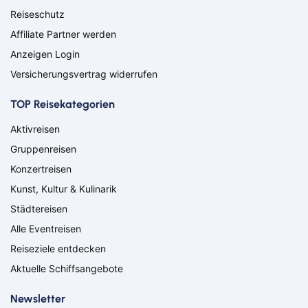
Nabburg
Neuenburg am Rhein
Reiseschutz
Nürnberg
Osnabrück
Affiliate Partner werden
Osterholz-Scharmbeck
Regensburg
Anzeigen Login
Remscheid
Saarbrücken
Versicherungsvertrag widerrufen
Saarlouis
Schwandorf
Schweich
Schweinfurt
TOP Reisekategorien
Schweitenkirchen
Senftenberg
Siegenburg
Soest
Aktivreisen
Solingen
Spremberg
Gruppenreisen
Suhl
Titisee-Neustadt
Konzertreisen
Trier
Weiden
Kunst, Kultur & Kulinarik
Werneck
Wetzlar
Wiesbaden
Wittlich
Städtereisen
Suchen & Buchen
Alle Eventreisen
Flug
Reiseziele entdecken
Aktuelle Schiffsangebote
Ab Amsterdam
Ab Basel
Ab Berlin
Ab Bremen
Bahn
Newsletter
Ab Düsseldorf
Ab Frankfurt