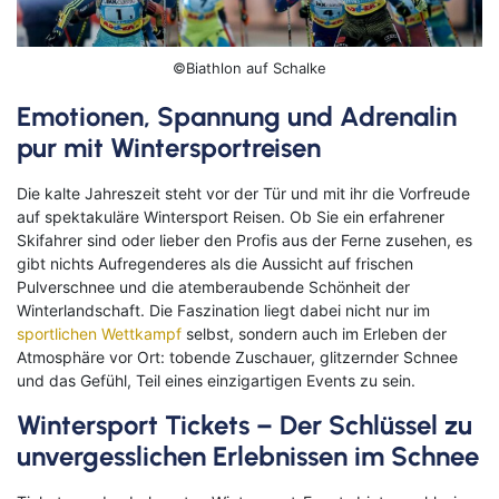
Klassische Konzerte
Italien
Flusskreuzfahrt mit
Haustürabholung
©Biathlon auf Schalke
Konzertreisen
Malta
Emotionen, Spannung und Adrenalin
Hochseekreuzfahrten
Kunst, Kultur & Kulinarik
Portugal
pur mit Wintersportreisen
Hurtigruten
Nord- & Ostsee
Skandinavien
Die kalte Jahreszeit steht vor der Tür und mit ihr die Vorfreude
Loire Kreuzfahrt
auf spektakuläre Wintersport Reisen. Ob Sie ein erfahrener
Opernreisen
Spanien
Skifahrer sind oder lieber den Profis aus der Ferne zusehen, es
Mein Schiff Kombireisen
gibt nichts Aufregenderes als die Aussicht auf frischen
Premiumreisen
Zypern
Pulverschnee und die atemberaubende Schönheit der
Mosel Kreuzfahrten
Winterlandschaft. Die Faszination liegt dabei nicht nur im
Sehenswürdigkeiten entdecken
Fernreisen
sportlichen Wettkampf
selbst, sondern auch im Erleben der
Reedereien
Atmosphäre vor Ort: tobende Zuschauer, glitzernder Schnee
Silvesterreisen
Reiseziele entdecken
und das Gefühl, Teil eines einzigartigen Events zu sein.
Rhein-Kreuzfahrten
Wintersport Tickets – Der Schlüssel zu
Sportreisen
unvergesslichen Erlebnissen im Schnee
Flusskreuzfahrten Last Minute
Städtereisen