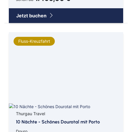
Weltreise
Jetzt buchen
Indischer Ozean
Arktis
Fluss-Kreuzfahrt
Transreise
Thurgau Travel
10 Nächte - Schönes Dourotal mit Porto
Douro