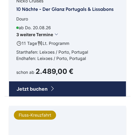
Nicko Cruises
Kanaren
HX Expeditions
10 Nächte - Der Glanz Portugals & Lissabons
Douro
Karibik
Mein Schiff - TUI Cruises
ab Do. 20.08.26
Mexiko
MSC Cruises
3 weitere Termine
11 Tage
Lt. Programm
Mittelmeer
Nicko Cruises Hochsee
Starthafen: Leixoes / Porto, Portugal
Endhafen: Leixoes / Porto, Portugal
Nordamerika
Phoenix Seereisen
2.489,00 €
schon ab
Nordeuropa
Plantours Hochseekreuzfahrten
Orient
Jetzt buchen
Ostsee
Süd Pazifik
Fluss-Kreuzfahrt
Südamerika