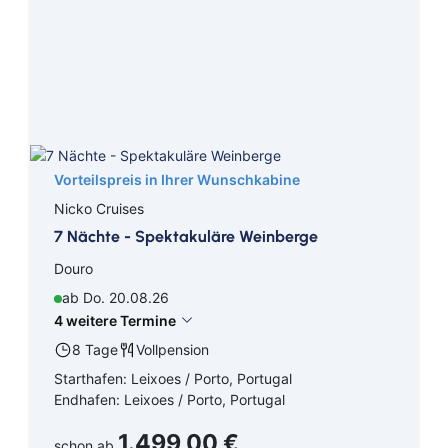
Südostasien
Transarabien
Transasien
Transatlantik
Vorteilspreis in Ihrer Wunschkabine
Westeuropa
Nicko Cruises
Asien
7 Nächte - Spektakuläre Weinberge
Douro
Antarktis
ab Do. 20.08.26
4 weitere Termine
Nordamerika Ostküste
8 Tage
Vollpension
Nordamerika Westküste
Starthafen: Leixoes / Porto, Portugal
Endhafen: Leixoes / Porto, Portugal
Mittelamerika
1.499,00 €
schon ab