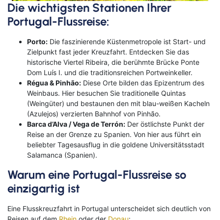
Die wichtigsten Stationen Ihrer
Portugal-Flussreise:
Porto:
Die faszinierende Küstenmetropole ist Start- und
Zielpunkt fast jeder Kreuzfahrt. Entdecken Sie das
historische Viertel Ribeira, die berühmte Brücke Ponte
Dom Luís I. und die traditionsreichen Portweinkeller.
Régua & Pinhão:
Diese Orte bilden das Epizentrum des
Weinbaus. Hier besuchen Sie traditionelle Quintas
(Weingüter) und bestaunen den mit blau-weißen Kacheln
(Azulejos) verzierten Bahnhof von Pinhão.
Barca d’Alva / Vega de Terrón:
Der östlichste Punkt der
Reise an der Grenze zu Spanien. Von hier aus führt ein
beliebter Tagesausflug in die goldene Universitätsstadt
Salamanca (Spanien).
Warum eine Portugal-Flussreise so
einzigartig ist
Eine Flusskreuzfahrt in Portugal unterscheidet sich deutlich von
Reisen auf dem
Rhein
oder der
Donau
: