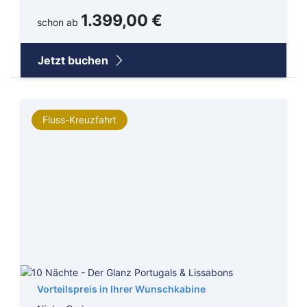
1.399,00 €
schon ab
Jetzt buchen
Fluss-Kreuzfahrt
Afrika
AIDA Cruises
Alaska
Costa Kreuzfahrten
Australien / Neuseeland
Cunard Line
Bahamas
Hapag-Lloyd Cruises
Vorteilspreis in Ihrer Wunschkabine
Hawaii
HURTIGRUTEN