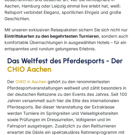
Aachen, Hamburg oder Leipzig einmal live erlebt hat, weiß:
Klassische Konzerte
Italien
Flusskreuzfahrt mit
Reitsport verbindet Eleganz, sportlichen Ehrgeiz und große
Haustürabholung
Geschichten.
Konzertreisen
Malta
Mit unseren exklusiven Reisepaketen sichern Sie sich nicht nur
Hochseekreuzfahrten
Eintrittskarten zu den begehrtesten Turnieren
Kunst, Kultur & Kulinarik
Portugal
, sondern auch
komfortable Übernachtungen in ausgewählten Hotels – für ein
Hurtigruten
entspanntes und rundum gelungenes Erlebnis.
Nord- & Ostsee
Skandinavien
Loire Kreuzfahrt
Das Weltfest des Pferdesports - Der
Opernreisen
Spanien
CHIO Aachen
Mein Schiff Kombireisen
Premiumreisen
Zypern
Der
CHIO in Aachen
gehört zu den renommiertesten
Mosel Kreuzfahrten
Sehenswürdigkeiten entdecken
Fernreisen
Pferdesportveranstaltungen weltweit und zählt besonders in
der deutschen Reitszene zu den Events des Jahres. Seit 100
Reedereien
Jahren versammelt such hier die Elite des internationalen
Silvesterreisen
Reiseziele entdecken
Pferdesports. Bei dieser Veranstaltung der Extraklasse
Rhein-Kreuzfahrten
werden Turniere im Springreiten und Vielseitigkeitsreiten
Sportreisen
sowie Prüfungen im Dressurreiten, Voltigieren und im
Flusskreuzfahrten Last Minute
Fahrsport ausgetragen. Zusätzlich zu den Reitturnieren
Städtereisen
erwartet die Gäste ein spektakuläres Rahmenprogramm mit