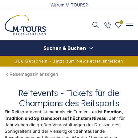
Warum M-TOURS?
0
Zurück
Zurück
Zurück
Reiseangebote anzeigen
Flug anzeigen
Schiff anzeigen
Suchen & Buchen
30€ Gutschein - Jetzt zum Newsletter anmelden
Adventsreisen
Alle Flugreisen
Alle Schiffsreisen
Reisemagazin anzeigen
Festtagsreisen
Balkanländer
Aktuelle Schiffsangebote
Reitevents - Tickets für die
Alleinreisende
Griechenland
AIDA Verlockung der Woche
Champions des Reitsports
Aktivreisen
Europa
Flusskreuzfahrten
Ein Reitsportevent ist mehr als ein Turnier – es ist
Emotion,
Tradition und Spitzensport auf höchstem Niveau
. Jahr für
Eventreisen
Frankreich
Adventskreuzfahrt
Jahr ziehen die großen Veranstaltungen der Dressur, des
Springreitens und der Vielseitigkeit zehntausende
Gruppenreisen
Inseln im Mittelmeer
Europa-Kreuzfahrten
Besucherinnen und Besucher an. Wer die Atmosphäre in