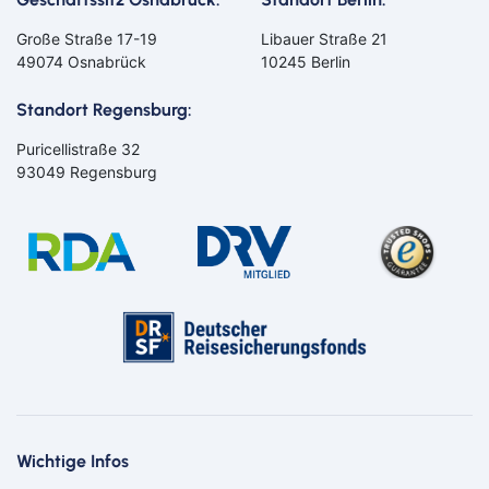
Große Straße 17-19
Libauer Straße 21
49074 Osnabrück
10245 Berlin
Standort Regensburg:
Puricellistraße 32
93049 Regensburg
Bahn
Bus
Aachen
Amberg
Bamberg
Bayern
Bayreuth
Berlin
Wichtige Infos
Bitburg
Bocholt