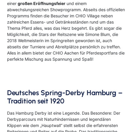
Kreuzfahrten Last Minute
einer
großen Eröffnungsfeier
und einem
Wellness Kurzurlaub
abwechslungsreichen Showprogramm. Abseits des offiziellen
Programms finden die Besucher im CHIO Village neben
Top Reise Deals
zahlreichen Essens- und Getränkeständen rund um das
Thema Pferd alles, was das Herz begehrt. Es gibt sogar die
Möglichkeit, die Stars der Reitszene wie Simone Blum, die
2018 Weltmeisterin im Springreiten geworden ist, auch
abseits der Turniere und Abreitplätze persönlich zu treffen.
Alles in allem bietet der CHIO Aachen für Pferdesportfans die
perfekte Mischung aus Spannung und Spaß!
Deutsches Spring-Derby Hamburg –
Tradition seit 1920
Das Hamburg Derby ist eine Legende. Das Besondere: Der
Derbyparcours mit Naturhindernissen und legendären
Klippen wie dem „Hauptwall“ stellt selbst die erfahrensten
Reiterinnen und Reiter auf die Probe. Das traditionsreiche