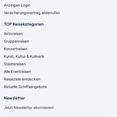
Osterholz-Scharmbeck
Regensburg
Anzeigen Login
Remscheid
Saarbrücken
Versicherungsvertrag widerrufen
Saarlouis
Schwandorf
Schweich
Schweinfurt
TOP Reisekategorien
Schweitenkirchen
Senftenberg
Siegenburg
Soest
Aktivreisen
Solingen
Spremberg
Gruppenreisen
Suhl
Titisee-Neustadt
Konzertreisen
Trier
Weiden
Kunst, Kultur & Kulinarik
Werneck
Wetzlar
Wiesbaden
Wittlich
Städtereisen
Suchen & Buchen
Alle Eventreisen
Flug
Reiseziele entdecken
Aktuelle Schiffsangebote
Ab Amsterdam
Ab Basel
Ab Berlin
Ab Bremen
Bahn
Newsletter
Ab Düsseldorf
Ab Frankfurt
Bus
Ab Hamburg
Ab Hannover
Jetzt Newsletter abonnieren!
Ab Köln/Bonn
Ab München
Reiseart
Eigenanreise