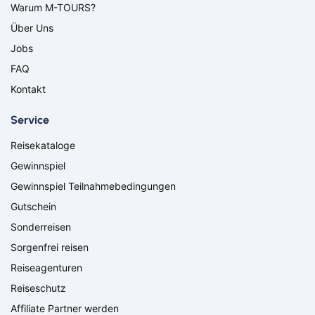
Warum M-TOURS?
Borken
Bremerhaven
Über Uns
Bremervörde
Burgpreppach
Coburg
Cottbus
Jobs
Darmstadt
Delmenhorst
FAQ
Düren
Freiburg
Kontakt
Ganderkesee
Geldern
Goch
Hamm
Service
Hausen
Haßfurt
Reisekataloge
Herbolzheim
Hof
Ingolstadt
Jülich
Gewinnspiel
Kassel
Kirchzarten
Gewinnspiel Teilnahmebedingungen
Kleve
Köln
Gutschein
Leverkusen
Lingen
Sonderreisen
Lörrach
Lüneburg
Sorgenfrei reisen
Mainz
Meppen
Minden
Müllheim
Reiseagenturen
Nabburg
Neuenburg am Rhein
Reiseschutz
Nürnberg
Osnabrück
Affiliate Partner werden