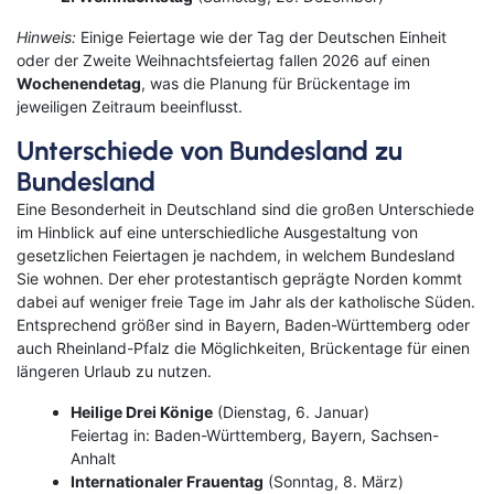
Kreuzfahrten Last Minute
Wellness Kurzurlaub
Hinweis:
Einige Feiertage wie der Tag der Deutschen Einheit
oder der Zweite Weihnachtsfeiertag fallen 2026 auf einen
Top Reise Deals
Wochenende­tag
, was die Planung für Brückentage im
jeweiligen Zeitraum beeinflusst.
Unterschiede von Bundesland zu
Bundesland
Eine Besonderheit in Deutschland sind die großen Unterschiede
im Hinblick auf eine unterschiedliche Ausgestaltung von
gesetzlichen Feiertagen je nachdem, in welchem Bundesland
Sie wohnen. Der eher protestantisch geprägte Norden kommt
dabei auf weniger freie Tage im Jahr als der katholische Süden.
Entsprechend größer sind in Bayern, Baden-Württemberg oder
auch Rheinland-Pfalz die Möglichkeiten, Brückentage für einen
längeren Urlaub zu nutzen.
Heilige Drei Könige
(Dienstag, 6. Januar)
Feiertag in: Baden-Württemberg, Bayern, Sachsen-
Anhalt
Internationaler Frauentag
(Sonntag, 8. März)