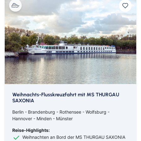
Bahn
Bus
Aachen
Amberg
Bamberg
Bayern
Bayreuth
Berlin
Bitburg
Bocholt
Weihnachts-Flusskreuzfahrt mit MS THURGAU
SAXONIA
Borken
Bremerhaven
Bremervörde
Burgpreppach
Berlin - Brandenburg - Rothensee - Wolfsburg -
Coburg
Cottbus
Hannover - Minden - Münster
Darmstadt
Delmenhorst
Reise-Highlights:
Düren
Freiburg
Weihnachten an Bord der MS THURGAU SAXONIA
Ganderkesee
Geldern