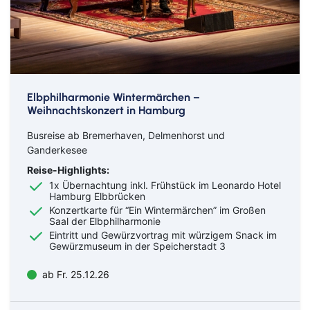
Solingen
Spremberg
Suhl
Titisee-Neustadt
Trier
Weiden
Werneck
Wetzlar
Wiesbaden
Wittlich
Suchen & Buchen
Elbphilharmonie Wintermärchen –
Flug
Weihnachtskonzert in Hamburg
Ab Amsterdam
Ab Basel
Busreise ab Bremerhaven, Delmenhorst und
Ganderkesee
Ab Berlin
Ab Bremen
Bahn
Ab Düsseldorf
Ab Frankfurt
Reise-Highlights:
Bus
Ab Hamburg
Ab Hannover
1x Übernachtung inkl. Frühstück im Leonardo Hotel
Hamburg Elbbrücken
Ab Köln/Bonn
Ab München
Reiseart
Eigenanreise
Konzertkarte für “Ein Wintermärchen” im Großen
Ab Münster/Osnabrück
Ab Nürnberg
Saal der Elbphilharmonie
Flug
Ab Stuttgart
Ab Zürich
Eintritt und Gewürzvortrag mit würzigem Snack im
Abreiseort
Gewürzmuseum in der Speicherstadt 3
Schiff
ab Fr. 25.12.26
Suchen