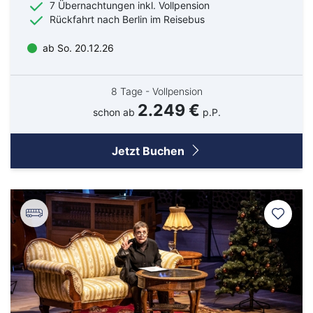
7 Übernachtungen inkl. Vollpension
Goch
Hamm
Rückfahrt nach Berlin im Reisebus
Hausen
Haßfurt
Herbolzheim
Hof
ab So. 20.12.26
Ingolstadt
Jülich
Kassel
Kirchzarten
8 Tage - Vollpension
Kleve
Köln
2.249 €
schon ab
p.P.
Leverkusen
Lingen
Lörrach
Lüneburg
Mainz
Meppen
Jetzt Buchen
Minden
Müllheim
Nabburg
Neuenburg am Rhein
Nürnberg
Osnabrück
Osterholz-Scharmbeck
Regensburg
Remscheid
Saarbrücken
Saarlouis
Schwandorf
Schweich
Schweinfurt
Schweitenkirchen
Senftenberg
Siegenburg
Soest