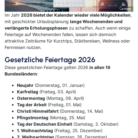
Klassische Konzerte
Italien
Flusskreuzfahrt mit
Im Jahr
2026 bietet der Kalender wieder viele Möglichkeiten
,
Haustürabholung
mit geschickter Urlaubsplanung
lange Wochenenden und
Konzertreisen
Malta
verlängerte Erholungsphasen
zu schaffen. Auch wenn einige
Hochseekreuzfahrten
Feiertage auf Wochenenden fallen, lassen sich dennoch
Kunst, Kultur & Kulinarik
Portugal
attraktive Zeiträume für Kurztrips, Städtereisen, Wellness oder
Hurtigruten
Fernreisen nutzen.
Nord- & Ostsee
Skandinavien
Gesetzliche Feiertage 2026
Loire Kreuzfahrt
Opernreisen
Spanien
Diese gesetzlichen Feiertage gelten 2026
in allen 16
Mein Schiff Kombireisen
Bundesländern
:
Premiumreisen
Zypern
Mosel Kreuzfahrten
Neujahr
(Donnerstag, 01. Januar)
Sehenswürdigkeiten entdecken
Fernreisen
Karfreitag
(Freitag, 03. April)
Ostermontag
(Montag, 06. April)
Reedereien
Silvesterreisen
Reiseziele entdecken
Tag der Arbeit
(Freitag, 01. Mai)
Christi Himmelfahrt
(Donnerstag, 14. Mai)
Rhein-Kreuzfahrten
Sportreisen
Pfingstmontag
(Montag, 25. Mai)
Tag der Deutschen Einheit
(Samstag, 3. Oktober)
Flusskreuzfahrten Last Minute
Städtereisen
1. Weihnachtstag
(Freitag, 25. Dezember)
2. Weihnachtstag
(Samstag, 26. Dezember)