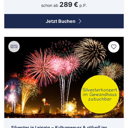
289 €
schon ab
p.P.
Jetzt Buchen
Silvesterkonzert
im Gewandhaus
zubuchbar
Silvester in Leipzig – Kulturgenuss & stilvoll ins