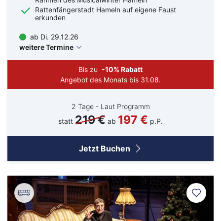
Rattenfängerstadt Hameln auf eigene Faust
erkunden
ab Di. 29.12.26
weitere Termine
Bis zu
-10% Rabatt
Angebot des Monats bis 31.08.
2 Tage - Laut Programm
219 €
197 €
statt
ab
p.P.
Jetzt Buchen