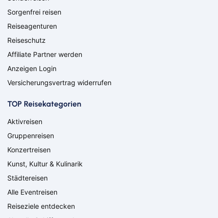
Lörrach
Lüneburg
Sorgenfrei reisen
Mainz
Meppen
Minden
Müllheim
Reiseagenturen
Nabburg
Neuenburg am Rhein
Reiseschutz
Nürnberg
Osnabrück
Affiliate Partner werden
Osterholz-Scharmbeck
Regensburg
Anzeigen Login
Remscheid
Saarbrücken
Versicherungsvertrag widerrufen
Saarlouis
Schwandorf
Schweich
Schweinfurt
TOP Reisekategorien
Schweitenkirchen
Senftenberg
Siegenburg
Soest
Aktivreisen
Solingen
Spremberg
Gruppenreisen
Suhl
Titisee-Neustadt
Konzertreisen
Trier
Weiden
Kunst, Kultur & Kulinarik
Werneck
Wetzlar
Wiesbaden
Wittlich
Städtereisen
Suchen & Buchen
Alle Eventreisen
Flug
Reiseziele entdecken