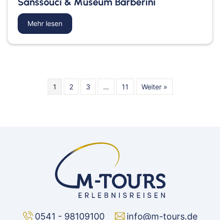
Sanssouci & Museum Barberini
Mehr lesen
about Potsdam Reisebericht: Preußens Glanz, S
1
2
3
…
11
Weiter »
0541 - 98109100
info@m-tours.de