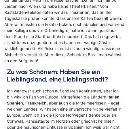
da fällt dir das Herz in die Hosentasche. „Da fahr‘ ich mit 50
Leuten nach Wien und habe keine Theaterkarten.“ Vom
Raststätten-Telefon riefen wir das Theater an, das an der
Tageskasse prüfen konnte, dass unsere Karten bezahlt waren.
Aber wir mussten die Ersatz-Tickets noch abholen und während
mein Kollege das vor Ort erledigte, habe ich dann quasi aus
dem Stand eine Stadtrundfahrt moderiert. Das hat so gewirkt,
als hätte es dazugehört und es haben nur wenige Gäste
wirklich gemerkt. Als Reiseleiter ist es auch wichtig, dass man
Sicherheit vermittelt. Aber dieser Schock im Bus - man wächst
an den Aufgaben!
Zu was Schönem: Haben Sie ein
Lieblingsland, eine Lieblingsstadt?
Ich war zwar auch schon auf anderen Kontinenten, aber ich
bin wirklich Fan von Europa. Mir gefallen die Ländern
Italien
,
Spanien
,
Frankreich
, aber auch die Mittelmeerinseln – egal
welchen Landes. Wir haben eine unwahrscheinliche Vielfalt in
Europa, wenn ich an die Fjorde Norwegens denke oder an
Cornwall, Hansestädte im Norden oder griechische Inseln
oder die maurischen Einflüsse in Spanien. Ich weiß gar nicht,