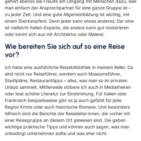
Kreuzfahrten Last Minute
gehört ebenso die Freude am Umgang mit Menschen dazu, weil
Wellness Kurzurlaub
man einfach der Ansprechpartner für eine ganze Gruppe ist –
zu jeder Zeit. Und eine gute Allgemeinbildung ist wichtig, mit
Top Reise Deals
einem Steckenpferd. Denn jeder kann etwas anderes: Der eine
ist vielleicht Italien-Experte, die andere kann gut moderieren
oder kennt sich aus mit Architektur oder Malerei.
Wie bereiten Sie sich auf so eine Reise
vor?
Ich habe eine ausführliche Reisebibliothek in meinem Keller. Da
sind nicht nur Reiseführer, sondern auch Museumsführer,
Stadtpläne, Restauranttipps – alles, was man so im privaten
Urlaub sammelt. Mittlerweile stöbere ich auch in Mediatheken
oder lese schöne Literatur zur Einstimmung. Für Italien oder
Frankreich beispielsweise gibt es ja auch gefühlt für jede
Region Krimis oder auch historische Romane. Und besonders
hilfreich sind die Berichte der Reiseleiter:innen, die vorher mit
einer Reisegruppe an diesem Ort gewesen sind. Die geben
wichtige praktische Tipps und können auch sagen, was man
unbedingt unternehmen sollte und was eher nicht.