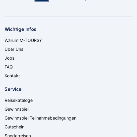
Bus
Aachen
Amberg
Bamberg
Bayern
Bayreuth
Berlin
Wichtige Infos
Bitburg
Bocholt
Warum M-TOURS?
Borken
Bremerhaven
Über Uns
Bremervörde
Burgpreppach
Coburg
Cottbus
Jobs
Darmstadt
Delmenhorst
FAQ
Düren
Freiburg
Kontakt
Ganderkesee
Geldern
Goch
Hamm
Service
Hausen
Haßfurt
Reisekataloge
Herbolzheim
Hof
Ingolstadt
Jülich
Gewinnspiel
Kassel
Kirchzarten
Gewinnspiel Teilnahmebedingungen
Kleve
Köln
Gutschein
Leverkusen
Lingen
Sonderreisen