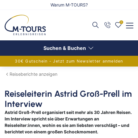
Warum M-TOURS?
0
Zurück
Zurück
Zurück
Reiseangebote anzeigen
Flug anzeigen
Schiff anzeigen
Suchen & Buchen
30€ Gutschein - Jetzt zum Newsletter anmelden
Adventsreisen
Alle Flugreisen
Alle Schiffsreisen
Reiseberichte anzeigen
Festtagsreisen
Balkanländer
Aktuelle Schiffsangebote
Reiseleiterin Astrid Groß-Prell im
Alleinreisende
Griechenland
AIDA Verlockung der Woche
Interview
Aktivreisen
Europa
Flusskreuzfahrten
Astrid Groß-Prell organisiert seit mehr als 30 Jahren Reisen.
Im Interview spricht sie über Erwartungen an
Eventreisen
Frankreich
Adventskreuzfahrt
Reiseleiter:innen, wohin es sie am liebsten verschlägt – und
berichtet von einem großen Schockmoment.
Gruppenreisen
Inseln im Mittelmeer
Europa-Kreuzfahrten