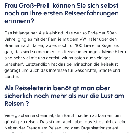
Frau Groß-Prell, können Sie sich selbst
Klassische Konzerte
Italien
Flusskreuzfahrt mit
noch an Ihre ersten Reiseerfahrungen
Haustürabholung
erinnern?
Konzertreisen
Malta
Hochseekreuzfahrten
Das ist lange her. Als Kleinkind, das war so Ende der 60er-
Kunst, Kultur & Kulinarik
Portugal
Jahre, ging es mit der Familie mit dem VW-Käfer über den
Hurtigruten
Brenner nach Italien, wo es noch für 100 Lire eine Kugel Eis
Nord- & Ostsee
Skandinavien
gab, das sind so meine ersten Reiseerinnerungen. Meine Eltern
Loire Kreuzfahrt
sind sehr viel mit uns gereist, wir mussten auch einiges
Opernreisen
Spanien
„ansehen“. Letztendlich hat das bei mir schon die Reiselust
Mein Schiff Kombireisen
geprägt und auch das Interesse für Geschichte, Städte und
Premiumreisen
Zypern
Länder.
Mosel Kreuzfahrten
Sehenswürdigkeiten entdecken
Fernreisen
Als Reiseleiterin benötigt man aber
sicherlich noch mehr als nur die Lust am
Reedereien
Silvesterreisen
Reiseziele entdecken
Reisen ?
Rhein-Kreuzfahrten
Sportreisen
Viele glauben erst einmal, den Beruf machen zu können, um
Flusskreuzfahrten Last Minute
günstig zu reisen. Das stimmt auch, aber das ist es nicht allein.
Städtereisen
Neben der Freude am Reisen und dem Organisationstalent