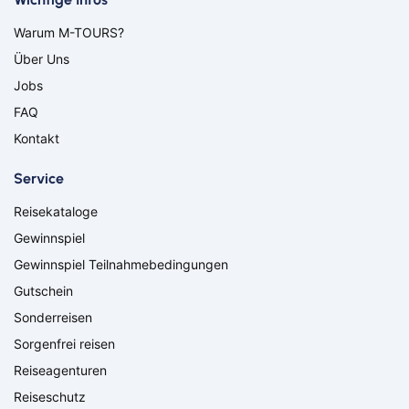
Bitburg
Bocholt
Warum M-TOURS?
Borken
Bremerhaven
Über Uns
Bremervörde
Burgpreppach
Coburg
Cottbus
Jobs
Darmstadt
Delmenhorst
FAQ
Düren
Freiburg
Kontakt
Ganderkesee
Geldern
Goch
Hamm
Service
Hausen
Haßfurt
Reisekataloge
Herbolzheim
Hof
Ingolstadt
Jülich
Gewinnspiel
Kassel
Kirchzarten
Gewinnspiel Teilnahmebedingungen
Kleve
Köln
Gutschein
Leverkusen
Lingen
Sonderreisen
Lörrach
Lüneburg
Sorgenfrei reisen
Mainz
Meppen
Minden
Müllheim
Reiseagenturen
Nabburg
Neuenburg am Rhein
Reiseschutz