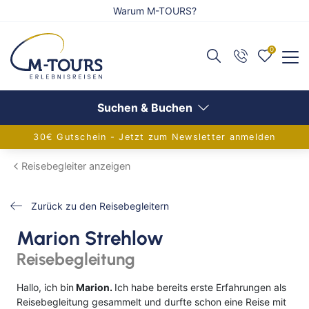
Warum M-TOURS?
0
Zurück
Zurück
Zurück
Reiseangebote anzeigen
Flug anzeigen
Schiff anzeigen
Suchen & Buchen
30€ Gutschein - Jetzt zum Newsletter anmelden
Adventsreisen
Alle Flugreisen
Alle Schiffsreisen
Reisebegleiter anzeigen
Festtagsreisen
Balkanländer
Aktuelle Schiffsangebote
Zurück zu den Reisebegleitern
Alleinreisende
Griechenland
AIDA Verlockung der Woche
Marion Strehlow
Aktivreisen
Europa
Flusskreuzfahrten
Reisebegleitung
Eventreisen
Frankreich
Adventskreuzfahrt
Hallo, ich bin
Marion.
Ich habe bereits erste Erfahrungen als
Reisebegleitung gesammelt und durfte schon eine Reise mit
Gruppenreisen
Inseln im Mittelmeer
Europa-Kreuzfahrten