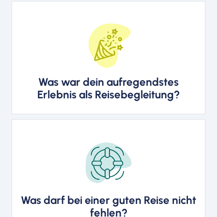
Ich fande die Besichtigung von
Schloss Emmeram in Regensburg
sehr interessant. Auch die
Begegnung mit Fürstin Gloria auf
Was war dein aufregendstes
dem Weihnachtsmarkt.
Erlebnis als Reisebegleitung?
Wohlfühlmomente für die Gäste
und ein gutes Hotel.
Was darf bei einer guten Reise nicht
fehlen?