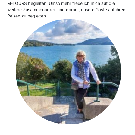
M-TOURS begleiten. Umso mehr freue ich mich auf die
weitere Zusammenarbeit und darauf, unsere Gäste auf ihren
Klassische Konzerte
Italien
Flusskreuzfahrt mit
Reisen zu begleiten.
Haustürabholung
Konzertreisen
Malta
Hochseekreuzfahrten
Kunst, Kultur & Kulinarik
Portugal
Hurtigruten
Nord- & Ostsee
Skandinavien
Loire Kreuzfahrt
Opernreisen
Spanien
Mein Schiff Kombireisen
Premiumreisen
Zypern
Mosel Kreuzfahrten
Sehenswürdigkeiten entdecken
Fernreisen
Reedereien
Silvesterreisen
Reiseziele entdecken
Rhein-Kreuzfahrten
Sportreisen
Flusskreuzfahrten Last Minute
Städtereisen