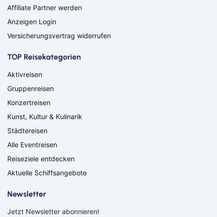
Nürnberg
Osnabrück
Affiliate Partner werden
Osterholz-Scharmbeck
Regensburg
Anzeigen Login
Remscheid
Saarbrücken
Versicherungsvertrag widerrufen
Saarlouis
Schwandorf
Schweich
Schweinfurt
TOP Reisekategorien
Schweitenkirchen
Senftenberg
Siegenburg
Soest
Aktivreisen
Solingen
Spremberg
Gruppenreisen
Suhl
Titisee-Neustadt
Konzertreisen
Trier
Weiden
Kunst, Kultur & Kulinarik
Werneck
Wetzlar
Wiesbaden
Wittlich
Städtereisen
Suchen & Buchen
Alle Eventreisen
Flug
Reiseziele entdecken
Aktuelle Schiffsangebote
Ab Amsterdam
Ab Basel
Ab Berlin
Ab Bremen
Bahn
Newsletter
Ab Düsseldorf
Ab Frankfurt
Bus
Ab Hamburg
Ab Hannover
Jetzt Newsletter abonnieren!