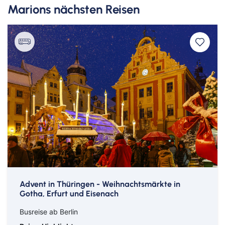
Kreuzfahrten Last Minute
Marions nächsten Reisen
Wellness Kurzurlaub
Top Reise Deals
Advent in Thüringen - Weihnachtsmärkte in
Gotha, Erfurt und Eisenach
Busreise ab Berlin