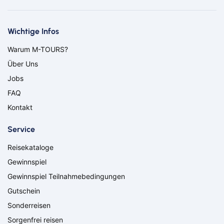
Aachen
Amberg
Bamberg
Bayern
Bayreuth
Berlin
Wichtige Infos
Bitburg
Bocholt
Warum M-TOURS?
Borken
Bremerhaven
Über Uns
Bremervörde
Burgpreppach
Coburg
Cottbus
Jobs
Darmstadt
Delmenhorst
FAQ
Düren
Freiburg
Kontakt
Ganderkesee
Geldern
Goch
Hamm
Service
Hausen
Haßfurt
Reisekataloge
Herbolzheim
Hof
Ingolstadt
Jülich
Gewinnspiel
Kassel
Kirchzarten
Gewinnspiel Teilnahmebedingungen
Kleve
Köln
Gutschein
Leverkusen
Lingen
Sonderreisen
Lörrach
Lüneburg
Sorgenfrei reisen
Mainz
Meppen