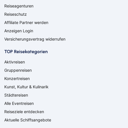
Minden
Müllheim
Reiseagenturen
Nabburg
Neuenburg am Rhein
Reiseschutz
Nürnberg
Osnabrück
Affiliate Partner werden
Osterholz-Scharmbeck
Regensburg
Anzeigen Login
Remscheid
Saarbrücken
Versicherungsvertrag widerrufen
Saarlouis
Schwandorf
Schweich
Schweinfurt
TOP Reisekategorien
Schweitenkirchen
Senftenberg
Siegenburg
Soest
Aktivreisen
Solingen
Spremberg
Gruppenreisen
Suhl
Titisee-Neustadt
Konzertreisen
Trier
Weiden
Kunst, Kultur & Kulinarik
Werneck
Wetzlar
Wiesbaden
Wittlich
Städtereisen
Suchen & Buchen
Alle Eventreisen
Flug
Reiseziele entdecken
Aktuelle Schiffsangebote
Ab Amsterdam
Ab Basel