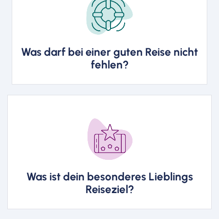
Eine gute Reise vereint ein
ausgewähltes Ziel mit
Informationen über Land und
Leute sowie landesspezifischen
Was darf bei einer guten Reise nicht
Geschichten.
fehlen?
Meine Lieblingsziele sind
Norwegen, Schweden, Finnland, die
Toskana, das Elsass, die Bretagne,
die Amalfiküste mit Capri, Korsika,
Was ist dein besonderes Lieblings
sowie Kuba und China.
Reiseziel?