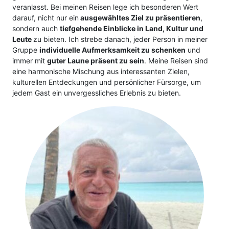
veranlasst. Bei meinen Reisen lege ich besonderen Wert
Klassische Konzerte
Italien
Flusskreuzfahrt mit
darauf, nicht nur ein
ausgewähltes Ziel zu präsentieren
,
sondern auch
tiefgehende Einblicke in Land, Kultur und
Haustürabholung
Leute
zu bieten. Ich strebe danach, jeder Person in meiner
Konzertreisen
Malta
Gruppe
individuelle Aufmerksamkeit zu schenken
und
Hochseekreuzfahrten
immer mit
guter Laune präsent zu sein
. Meine Reisen sind
Kunst, Kultur & Kulinarik
Portugal
eine harmonische Mischung aus interessanten Zielen,
Hurtigruten
kulturellen Entdeckungen und persönlicher Fürsorge, um
Nord- & Ostsee
Skandinavien
jedem Gast ein unvergessliches Erlebnis zu bieten.
Loire Kreuzfahrt
Opernreisen
Spanien
Mein Schiff Kombireisen
Premiumreisen
Zypern
Mosel Kreuzfahrten
Sehenswürdigkeiten entdecken
Fernreisen
Reedereien
Silvesterreisen
Reiseziele entdecken
Rhein-Kreuzfahrten
Sportreisen
Flusskreuzfahrten Last Minute
Städtereisen