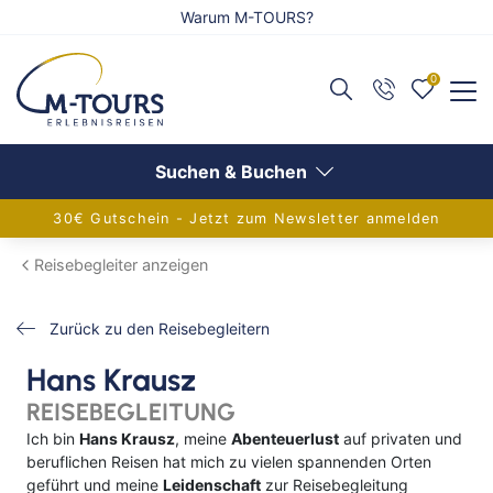
Warum M-TOURS?
0
Zurück
Zurück
Zurück
Reiseangebote anzeigen
Flug anzeigen
Schiff anzeigen
Suchen & Buchen
30€ Gutschein - Jetzt zum Newsletter anmelden
Adventsreisen
Alle Flugreisen
Alle Schiffsreisen
Reisebegleiter anzeigen
Festtagsreisen
Balkanländer
Aktuelle Schiffsangebote
Zurück zu den Reisebegleitern
Alleinreisende
Griechenland
AIDA Verlockung der Woche
Hans Krausz
Aktivreisen
Europa
Flusskreuzfahrten
REISEBEGLEITUNG
Eventreisen
Frankreich
Adventskreuzfahrt
Ich bin
Hans Krausz
, meine
Abenteuerlust
auf privaten und
beruflichen Reisen hat mich zu vielen spannenden Orten
Gruppenreisen
Inseln im Mittelmeer
Europa-Kreuzfahrten
geführt und meine
Leidenschaft
zur Reisebegleitung