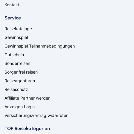
Düren
Freiburg
Kontakt
Ganderkesee
Geldern
Goch
Hamm
Service
Hausen
Haßfurt
Reisekataloge
Herbolzheim
Hof
Ingolstadt
Jülich
Gewinnspiel
Kassel
Kirchzarten
Gewinnspiel Teilnahmebedingungen
Kleve
Köln
Gutschein
Leverkusen
Lingen
Sonderreisen
Lörrach
Lüneburg
Sorgenfrei reisen
Mainz
Meppen
Minden
Müllheim
Reiseagenturen
Nabburg
Neuenburg am Rhein
Reiseschutz
Nürnberg
Osnabrück
Affiliate Partner werden
Osterholz-Scharmbeck
Regensburg
Anzeigen Login
Remscheid
Saarbrücken
Versicherungsvertrag widerrufen
Saarlouis
Schwandorf
Schweich
Schweinfurt
TOP Reisekategorien
Schweitenkirchen
Senftenberg