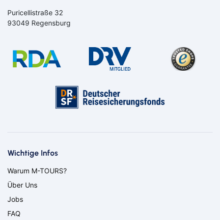
Puricellistraße 32
93049 Regensburg
Bahn
Bus
Aachen
Amberg
Bamberg
Bayern
Bayreuth
Berlin
Wichtige Infos
Bitburg
Bocholt
Warum M-TOURS?
Borken
Bremerhaven
Über Uns
Bremervörde
Burgpreppach
Coburg
Cottbus
Jobs
Darmstadt
Delmenhorst
FAQ