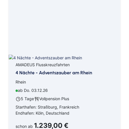
Alaska
Costa Kreuzfahrten
Australien / Neuseeland
Cunard Line
Bahamas
Hapag-Lloyd Cruises
Hawaii
HURTIGRUTEN
Kanaren
HX Expeditions
AMADEUS Flusskreuzfahrten
4 Nächte - Adventszauber am Rhein
Karibik
Mein Schiff - TUI Cruises
Rhein
Mexiko
MSC Cruises
ab Do. 03.12.26
5 Tage
Vollpension Plus
Mittelmeer
Nicko Cruises Hochsee
Starthafen: Straßburg, Frankreich
Nordamerika
Phoenix Seereisen
Endhafen: Köln, Deutschland
1.239,00 €
Nordeuropa
Plantours Hochseekreuzfahrten
schon ab