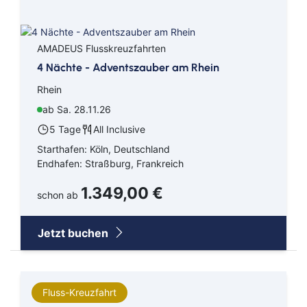
AMADEUS Flusskreuzfahrten
4 Nächte - Adventszauber am Rhein
Rhein
ab Sa. 28.11.26
5 Tage
All Inclusive
Starthafen: Köln, Deutschland
Endhafen: Straßburg, Frankreich
1.349,00 €
schon ab
Jetzt buchen
Fluss-Kreuzfahrt
Afrika
AIDA Cruises