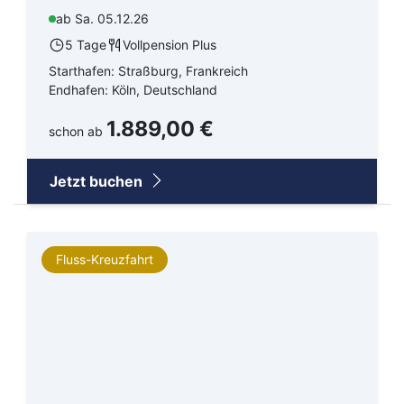
Antarktis
ab Sa. 05.12.26
5 Tage
Vollpension Plus
Nordamerika Ostküste
Starthafen: Straßburg, Frankreich
Endhafen: Köln, Deutschland
Nordamerika Westküste
1.889,00 €
schon ab
Mittelamerika
Weltreise
Jetzt buchen
Indischer Ozean
Arktis
Fluss-Kreuzfahrt
Transreise