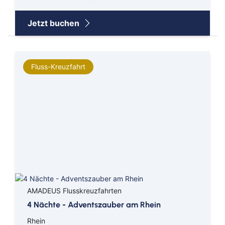
Orient
Jetzt buchen
Ostsee
Süd Pazifik
Fluss-Kreuzfahrt
Südamerika
Südostasien
Transarabien
Transasien
Transatlantik
AMADEUS Flusskreuzfahrten
Westeuropa
4 Nächte - Adventszauber am Rhein
Asien
Rhein