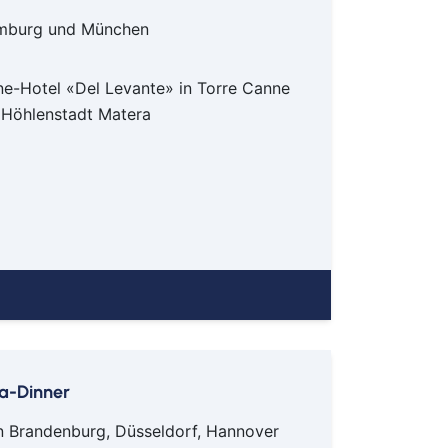
h
Hamburg und München
mm
sen
e-Hotel «Del Levante» in Torre Canne
urt
 Höhlenstadt Matera
bolzheim
lstadt
ch
el
hzarten
e
erkusen
en
la-Dinner
ach
in Brandenburg, Düsseldorf, Hannover
eburg