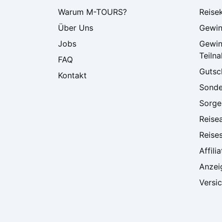
Warum M-TOURS?
Reise
Über Uns
Gewin
Jobs
Gewin
Teiln
FAQ
Gutsc
Kontakt
Sonde
Sorgen
Reise
Reise
Affili
Anzei
Versi