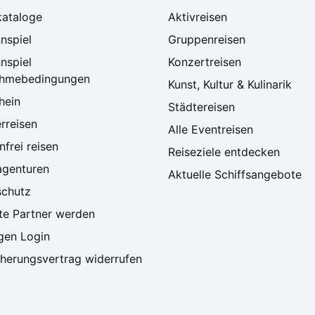
kataloge
Aktivreisen
nspiel
Gruppenreisen
nspiel
Konzertreisen
ahmebedingungen
Kunst, Kultur & Kulinarik
hein
Städtereisen
rreisen
Alle Eventreisen
frei reisen
Reiseziele entdecken
agenturen
Aktuelle Schiffsangebote
schutz
ate Partner werden
gen Login
cherungsvertrag widerrufen