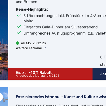
und Bremen
Mai
Reise-Highlights:
Mep
5 Übernachtungen inkl. Frühstück im 4-Sterne
Min
Malta
Müll
Elegantes Gala-Dinner am Silvesterabend
Nab
Umfangreiches Ausflugsprogramm, z.B. Vallet
Neu
ab Mo. 28.12.26
Nür
weitere Termine
Osn
6 
Ost
Reg
sta
Rem
Bis zu
-10% Rabatt
Je
Angebot des Monats bis 31.08.
Saa
Saar
Sch
Faszinierendes Istanbul - Kunst und Kultur zwi
Sch
Schw
Fluganreise ab Bremen, Düsseldorf und München