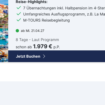
Reise-Highlights:
Ab 
7 Übernachtungen inkl. Halbpension im 4-Ste
Ab B
Umfangreiches Ausflugsprogramm, z.B. La M
Ab B
M-TOURS Reisebegleitung
Ab 
ab Mi. 21.04.27
Ab D
8 Tage - Laut Programm
Ab F
1.979 €
Ab 
schon ab
p.P.
Ab 
Jetzt Buchen
Ab K
Ab 
Ab 
Ab 
Ab S
Ab Z