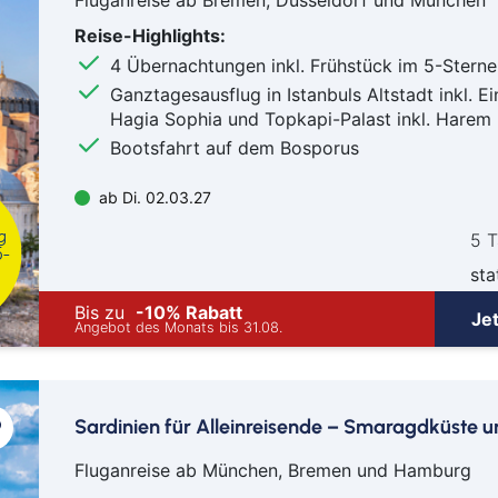
Schw
Reise-Highlights:
Senf
4 Übernachtungen inkl. Frühstück im 5-Sterne
Sie
Ganztagesausflug in Istanbuls Altstadt inkl. E
Soe
Hagia Sophia und Topkapi-Palast inkl. Harem
Soli
Bootsfahrt auf dem Bosporus
Spr
ab Di. 02.03.27
Suhl
g
Titi
5 
5-
Trier
sta
Wei
Bis zu
-10% Rabatt
Je
Angebot des Monats bis 31.08.
Wer
Wetz
Wie
Witt
Sardinien für Alleinreisende – Smaragdküste 
Fluganreise ab München, Bremen und Hamburg
Flug