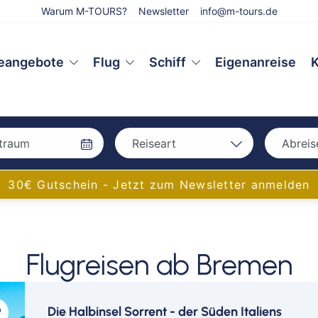
Warum M-TOURS?
Newsletter
info@m-tours.de
eangebote
Flug
Schiff
Eigenanreise
K
Reiseart
Abreis
Bah
Bahn
30€ Gutschein - Jetzt zum Newsletter anmelden
Bus
Bus
Eigenanreise
Flug
Aac
Flugreisen ab Bremen
Schiff
Amb
Bam
Bay
Die Halbinsel Sorrent - der Süden Italiens