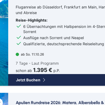
Bayr
Fluganreise ab Düsseldorf, Frankfurt am Main, 
Berli
und Abreise
Bitb
Reise-Highlights:
Boch
6 Übernachtungen mit Halbpension im 4-Stern
Bor
Sorrent
Bre
Ausflüge nach Sorrent und Neapel
Bre
Qualifizierte, deutschsprechende Reiseleitung
Bur
ab So. 11.10.26
Cob
Cot
7 Tage - Laut Programm
1.395 €
Dar
schon ab
p.P.
Del
Jetzt Buchen
Dür
Frei
Gan
Apulien Rundreise 2026: Matera, Alberobello &
Geld