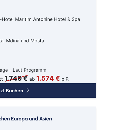
nz
pen
-Hotel Maritim Antonine Hotel & Spa
den
heim
burg
ta, Mdina und Mosta
enburg am Rhein
nberg
abrück
Tage - Laut Programm
erholz-Scharmbeck
1.749 €
1.574 €
ensburg
tt
ab
p.P.
scheid
tzt Buchen
rbrücken
louis
wandorf
schen Europa und Asien
weich
einfurt