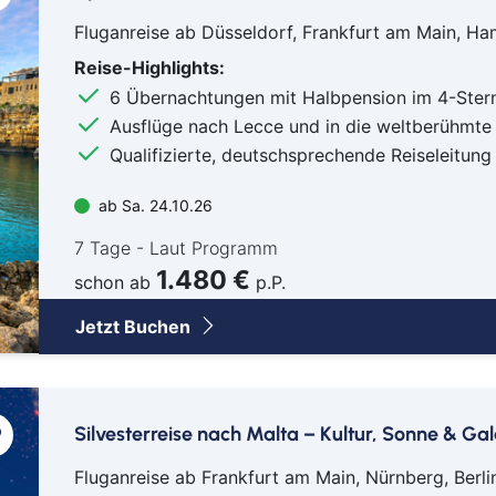
Goc
Fluganreise ab Düsseldorf, Frankfurt am Main, 
Ha
Reise-Highlights:
Hau
6 Übernachtungen mit Halbpension im 4-Stern
Haßf
Ausflüge nach Lecce und in die weltberühmte
Her
Qualifizierte, deutschsprechende Reiseleitung
Hof
Ingo
ab Sa. 24.10.26
Jüli
7 Tage - Laut Programm
Kass
1.480 €
schon ab
p.P.
Kirc
Jetzt Buchen
Klev
Köln
Lev
Ling
Silvesterreise nach Malta – Kultur, Sonne & Ga
Lörr
Fluganreise ab Frankfurt am Main, Nürnberg, Berl
Lün