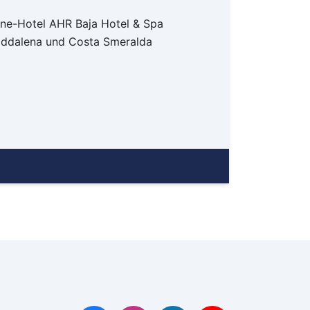
Amsterdam
rne-Hotel AHR Baja Hotel & Spa
asel
addalena und Costa Smeralda
erlin
Bremen
üsseldorf
rankfurt
Hamburg
Hannover
öln/Bonn
München
Münster/Osnabrück
Nürnberg
tuttgart
ürich