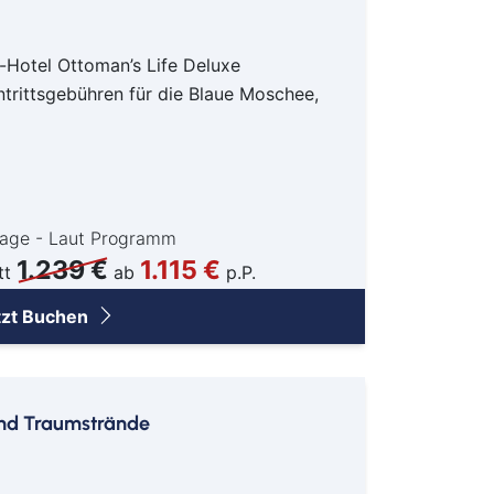
eitenkirchen
tenberg
-Hotel Ottoman’s Life Deluxe
genburg
intrittsgebühren für die Blaue Moschee,
st
ngen
emberg
see-Neustadt
Tage - Laut Programm
1.239 €
1.115 €
tt
ab
p.P.
den
tzt Buchen
neck
lar
sbaden
lich
und Traumstrände