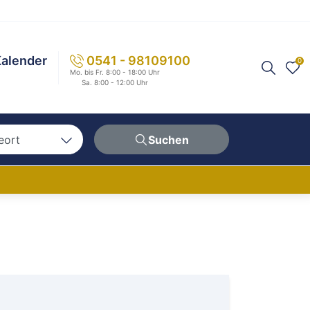
alender
0541 - 98109100
0
Mo. bis Fr. 8:00 - 18:00 Uhr
Sa. 8:00 - 12:00 Uhr
eort
Suchen
n
hen
erg
berg
ern