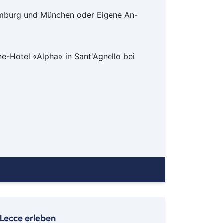
euth
Hamburg und München oder Eigene An-
n
urg
olt
e-Hotel «Alpha» in Sant'Agnello bei
ken
merhaven
mervörde
gpreppach
urg
tbus
mstadt
menhorst
en
burg
derkesee
 Lecce erleben
ern