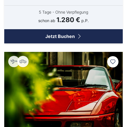
Kreuzfahrten Last Minute
Wellness Kurzurlaub
5 Tage - Ohne Verpflegung
Top Reise Deals
1.280 €
schon ab
p.P.
Jetzt Buchen