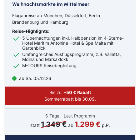
Solingen
Spremberg
Weihnachtsmärkte im Mittelmeer
Suhl
Titisee-Neustadt
Fluganreise ab München, Düsseldorf, Berlin
Trier
Weiden
Brandenburg und Hamburg
Werneck
Wetzlar
Wiesbaden
Wittlich
Reise-Highlights:
Suchen & Buchen
5 Übernachtungen inkl. Halbpension im 4-Sterne-
Hotel Maritim Antonine Hotel & Spa Malta mit
Flug
Gartenblick
Umfangreiches Ausflugsprogramm, z.B. Valletta,
Mdina und Marsaxlokk
Ab Amsterdam
Ab Basel
M-TOURS Reisebegleitung
Ab Berlin
Ab Bremen
Bahn
Ab Düsseldorf
Ab Frankfurt
ab Sa. 05.12.26
Bus
Ab Hamburg
Ab Hannover
Ab Köln/Bonn
Ab München
Reiseart
Eigenanreise
Bis zu
-50 € Rabatt
Ab Münster/Osnabrück
Ab Nürnberg
Sommerrabatt bis 30.09.
Flug
Ab Stuttgart
Ab Zürich
Abreiseort
Schiff
6 Tage - Laut Programm
1.349 €
1.299 €
statt
ab
p.P.
Suchen