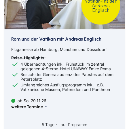
Vatikan-Insider
Andreas
Englisch
Bahn
Rom und der Vatikan mit Andreas Englisch
Fluganreise ab Hamburg, München und Düsseldorf
Bus
Reise-Highlights:
4 Übernachtungen inkl. Frühstück im zentral
Aachen
Amberg
gelegenen 4-Sterne-Hotel UNAWAY Emire Roma
Bamberg
Bayern
Besuch der Generalaudienz des Papstes auf dem
Petersplatz
Bayreuth
Berlin
Umfangreiches Ausflugsprogramm inkl., z.B.
Bitburg
Bocholt
Vatikanische Museen, Petersdom und Pantheon
Borken
Bremerhaven
Bremervörde
Burgpreppach
ab So. 29.11.26
weitere Termine
Coburg
Cottbus
Darmstadt
Delmenhorst
Düren
Freiburg
5 Tage - Laut Programm
Ganderkesee
Geldern