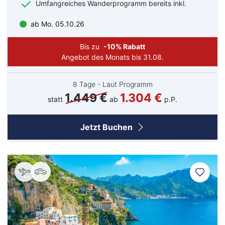
Umfangreiches Wanderprogramm bereits inkl.
ab Mo. 05.10.26
Bis zu
-10% Rabatt
Angebot des Monats bis 31.08.
8 Tage - Laut Programm
1.449 €
1.304 €
statt
ab
p.P.
Jetzt Buchen