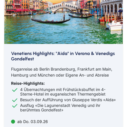
Klassische Konzerte
Italien
Flusskreuzfahrt mit
Haustürabholung
Konzertreisen
Malta
Hochseekreuzfahrten
Kunst, Kultur & Kulinarik
Portugal
Hurtigruten
Nord- & Ostsee
Skandinavien
Venetiens Highlights: "Aida" in Verona & Venedigs
Loire Kreuzfahrt
Opernreisen
Spanien
Gondelfest
Mein Schiff Kombireisen
Fluganreise ab Berlin Brandenburg, Frankfurt am Main,
Premiumreisen
Zypern
Hamburg und München oder Eigene An- und Abreise
Mosel Kreuzfahrten
Sehenswürdigkeiten entdecken
Fernreisen
Reise-Highlights:
4 Übernachtungen mit Frühstücksbuffet im 4-
Reedereien
Sterne-Hotel im euganeischen Thermengebiet
Silvesterreisen
Reiseziele entdecken
Besuch der Aufführung von Giuseppe Verdis «Aida»
Rhein-Kreuzfahrten
Ausflug «Die Lagunenstadt Venedig und ihr
Sportreisen
berühmtes Gondelfest»
Flusskreuzfahrten Last Minute
Städtereisen
ab Do. 03.09.26