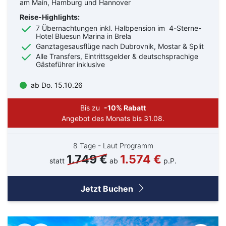
am Main, Hamburg und Hannover
Reise-Highlights:
7 Übernachtungen inkl. Halbpension im 4-Sterne-
Hotel Bluesun Marina in Brela
Ganztagesausflüge nach Dubrovnik, Mostar & Split
Alle Transfers, Eintrittsgelder & deutschsprachige
Gästeführer inklusive
ab Do. 15.10.26
Bis zu
-10% Rabatt
Angebot des Monats bis 31.08.
8 Tage - Laut Programm
1.749 €
1.574 €
statt
ab
p.P.
Jetzt Buchen