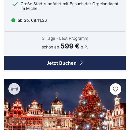
Große Stadtrundfahrt mit Besuch der Orgelandacht
im Michel
ab So. 08.11.26
Bahn
3 Tage - Laut Programm
599 €
schon ab
p.P.
Bus
Jetzt Buchen
Aachen
Amberg
Bamberg
Bayern
Bayreuth
Berlin
Bitburg
Bocholt
Borken
Bremerhaven
Bremervörde
Burgpreppach
Coburg
Cottbus
Darmstadt
Delmenhorst
Düren
Freiburg
Ganderkesee
Geldern