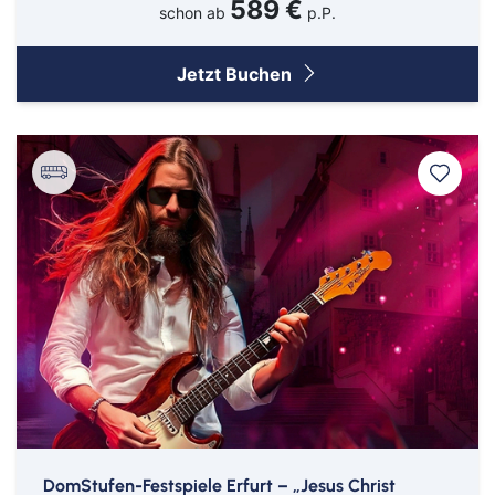
589 €
schon ab
p.P.
Jetzt Buchen
DomStufen-Festspiele Erfurt – „Jesus Christ