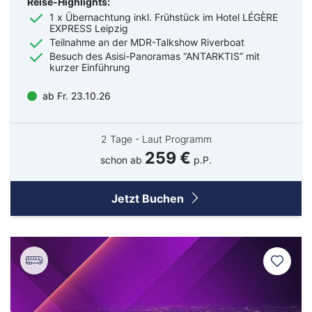
Kreuzfahrten Last Minute
Reise-Highlights:
Wellness Kurzurlaub
1 x Übernachtung inkl. Frühstück im Hotel LÉGÈRE
EXPRESS Leipzig
Top Reise Deals
Teilnahme an der MDR-Talkshow Riverboat
Besuch des Asisi-Panoramas “ANTARKTIS” mit
kurzer Einführung
ab Fr. 23.10.26
2 Tage - Laut Programm
259 €
schon ab
p.P.
Jetzt Buchen