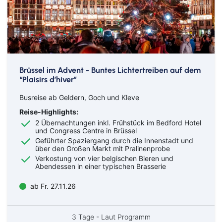
Goch
Hamm
Hausen
Haßfurt
Herbolzheim
Hof
Ingolstadt
Jülich
Kassel
Kirchzarten
Kleve
Köln
Brüssel im Advent - Buntes Lichtertreiben auf dem
“Plaisirs d’hiver”
Leverkusen
Lingen
Lörrach
Lüneburg
Busreise ab Geldern, Goch und Kleve
Mainz
Meppen
Reise-Highlights:
Minden
Müllheim
2 Übernachtungen inkl. Frühstück im Bedford Hotel
Nabburg
Neuenburg am Rhein
und Congress Centre in Brüssel
Nürnberg
Osnabrück
Geführter Spaziergang durch die Innenstadt und
über den Großen Markt mit Pralinenprobe
Osterholz-Scharmbeck
Regensburg
Verkostung von vier belgischen Bieren und
Remscheid
Saarbrücken
Abendessen in einer typischen Brasserie
Saarlouis
Schwandorf
ab Fr. 27.11.26
Schweich
Schweinfurt
Schweitenkirchen
Senftenberg
Siegenburg
Soest
3 Tage - Laut Programm