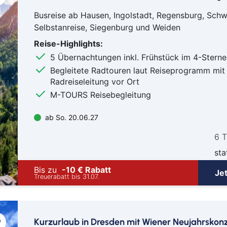
Bayr
Busreise ab Hausen, Ingolstadt, Regensburg, Schw
Berli
Selbstanreise, Siegenburg und Weiden
Bitb
Reise-Highlights:
Boch
5 Übernachtungen inkl. Frühstück im 4-Sterne
Bor
Begleitete Radtouren laut Reiseprogramm mit
Bre
Radreiseleitung vor Ort
Bre
M-TOURS Reisebegleitung
Bur
ab So. 20.06.27
Cob
Cot
6 
Dar
sta
Del
Bis zu
-10 € Rabatt
Je
Treuerabatt bis 31.07.
Dür
Frei
Gan
Kurzurlaub in Dresden mit Wiener Neujahrskon
Geld