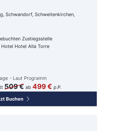
g, Schwandorf, Schweitenkirchen,
gebuchten Zustiegsstelle
Hotel Hotel Alla Torre
Tage - Laut Programm
509 €
499 €
tt
ab
p.P.
tzt Buchen