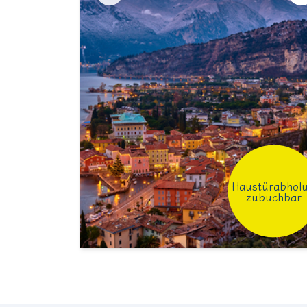
Haustürabhol
zubuchbar