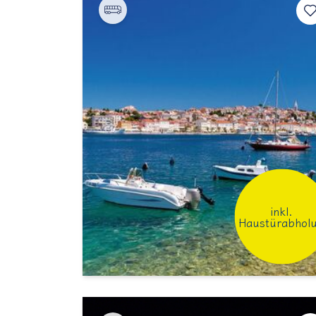
inkl.
Haustürabhol