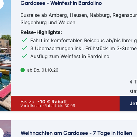
Gardasee - Weinfest in Bardolino
Busreise ab Amberg, Hausen, Nabburg, Regensbur
Siegenburg und Weiden
Reise-Highlights:
Fahrt im komfortablen Reisebus ab/bis Ihrer 
3 Übernachtungen inkl. Frühstück im 3-Sterne 
Ausflug zum Weinfest in Bardolino
ab Do. 01.10.26
4 
sta
Bis zu
-10 € Rabatt
Je
Vorteilscard-Rabatt bis 30.09.
Weihnachten am Gardasee - 7 Tage in Italien