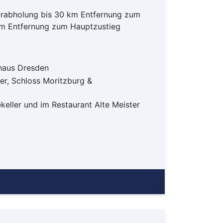
h
ürabholung bis 30 km Entfernung zum
mm
km Entfernung zum Hauptzustieg
sen
urt
bolzheim
haus Dresden
r, Schloss Moritzburg &
lstadt
keller und im Restaurant Alte Meister
ch
el
hzarten
e
erkusen
en
ach
eburg