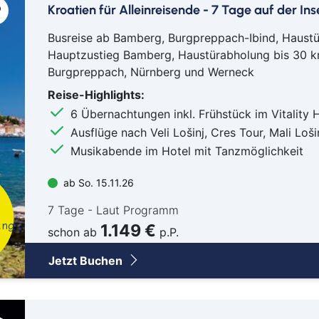
Kroatien für Alleinreisende - 7 Tage auf der Inse
Mai
Mep
Busreise ab Bamberg, Burgpreppach-Ibind, Haust
Min
Hauptzustieg Bamberg, Haustürabholung bis 30 
Burgpreppach, Nürnberg und Werneck
Müll
Nab
Reise-Highlights:
Neu
6 Übernachtungen inkl. Frühstück im Vitality 
Nür
Ausflüge nach Veli Lošinj, Cres Tour, Mali Loši
Musikabende im Hotel mit Tanzmöglichkeit
Osn
Ost
ab So. 15.11.26
Reg
7 Tage - Laut Programm
Rem
ung
1.149 €
Saa
schon ab
p.P.
Saar
Jetzt Buchen
Sch
Sch
Schw