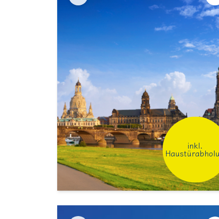
inkl.
Haustürabhol