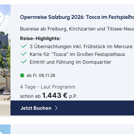
Ab 
Opernreise Salzburg 2026: Tosca im Festspielh
Ab B
Ab B
Busreise ab Freiburg, Kirchzarten und Titisee-Neu
Ab 
Reise-Highlights:
Ab D
3 Übernachtungen inkl. Frühstück im Mercure
Ab F
Karte für “Tosca” im Großen Festspielhaus
Ab 
Eintritt und Führung im Domquartier
Ab 
ab Fr. 06.11.26
Ab K
Ab 
4 Tage - Laut Programm
Ab 
1.443 €
schon ab
p.P.
Ab 
Jetzt Buchen
Ab S
Ab Z