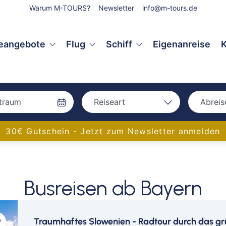
Warum M-TOURS?
Newsletter
info@m-tours.de
eangebote
Flug
Schiff
Eigenanreise
K
Reiseart
Abreis
Bah
Bahn
30€ Gutschein - Jetzt zum Newsletter anmelden
Bus
Bus
Eigenanreise
Flug
Aac
Busreisen ab Bayern
Schiff
Amb
Bam
Bay
Traumhaftes Slowenien - Radtour durch das g