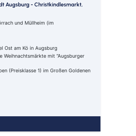
dt Augsburg - Christkindlesmarkt,
eitenkirchen
tenberg
genburg
örrach und Müllheim (im
st
ngen
emberg
el Ost am Kö in Augsburg
ie Weihnachtsmärkte mit “Augsburger
see-Neustadt
en (Preisklasse 1) im Großen Goldenen
den
neck
lar
sbaden
lich