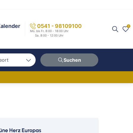
alender
0541 - 98109100
0
Mo. bis Fr. 8:00 - 18:00 Uhr
Sa. 8:00 - 12:00 Uhr
eort
Suchen
n
hen
erg
berg
ern
rüne Herz Europas