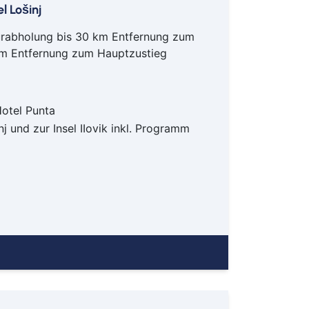
l Lošinj
nz
pen
ürabholung bis 30 km Entfernung zum
den
km Entfernung zum Hauptzustieg
heim
burg
enburg am Rhein
Hotel Punta
nberg
nj und zur Insel IIovik inkl. Programm
abrück
erholz-Scharmbeck
ensburg
scheid
rbrücken
louis
wandorf
weich
einfurt