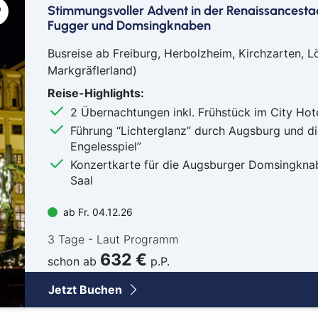
Stimmungsvoller Advent in der Renaissancesta
Schw
Fugger und Domsingknaben
Senf
Sie
Busreise ab Freiburg, Herbolzheim, Kirchzarten, L
Markgräflerland)
Soe
Soli
Reise-Highlights:
Spr
2 Übernachtungen inkl. Frühstück im City Hot
Führung “Lichterglanz” durch Augsburg und d
Suhl
Engelesspiel”
Titi
Konzertkarte für die Augsburger Domsingknab
Trier
Saal
Wei
Wer
ab Fr. 04.12.26
Wetz
3 Tage - Laut Programm
Wie
632 €
schon ab
p.P.
Witt
Jetzt Buchen
Flug