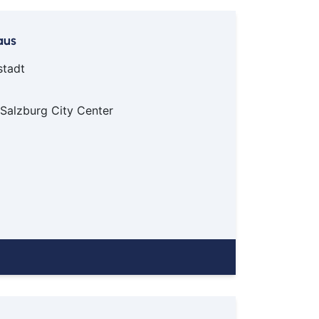
Amsterdam
aus
asel
erlin
stadt
Bremen
üsseldorf
 Salzburg City Center
rankfurt
Hamburg
Hannover
öln/Bonn
München
Münster/Osnabrück
Nürnberg
tuttgart
ürich