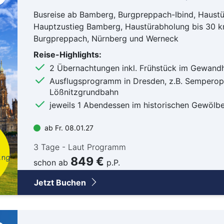
Goc
Busreise ab Bamberg, Burgpreppach-Ibind, Haust
Ha
Hauptzustieg Bamberg, Haustürabholung bis 30 
Hau
Burgpreppach, Nürnberg und Werneck
Haßf
Reise-Highlights:
Her
2 Übernachtungen inkl. Frühstück im Gewand
Hof
Ausflugsprogramm in Dresden, z.B. Semperope
Lößnitzgrundbahn
Ingo
jeweils 1 Abendessen im historischen Gewölbe
Jüli
Kass
ab Fr. 08.01.27
Kirc
3 Tage - Laut Programm
Klev
ung
849 €
schon ab
p.P.
Köln
Lev
Jetzt Buchen
Ling
Lörr
Lün