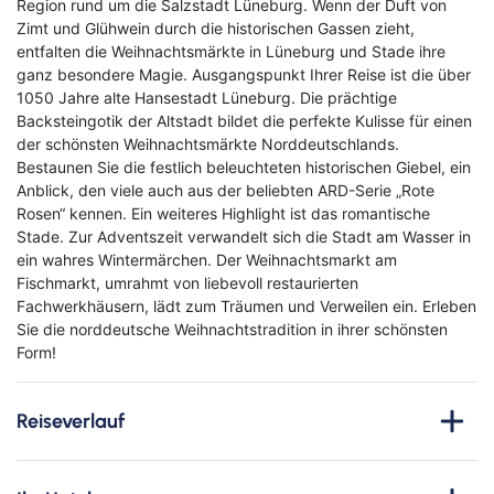
Region rund um die Salzstadt Lüneburg. Wenn der Duft von
Zimt und Glühwein durch die historischen Gassen zieht,
entfalten die Weihnachtsmärkte in Lüneburg und Stade ihre
ganz besondere Magie. Ausgangspunkt Ihrer Reise ist die über
1050 Jahre alte Hansestadt Lüneburg. Die prächtige
Backsteingotik der Altstadt bildet die perfekte Kulisse für einen
der schönsten Weihnachtsmärkte Norddeutschlands.
Bestaunen Sie die festlich beleuchteten historischen Giebel, ein
Anblick, den viele auch aus der beliebten ARD-Serie „Rote
Rosen“ kennen. Ein weiteres Highlight ist das romantische
Stade. Zur Adventszeit verwandelt sich die Stadt am Wasser in
ein wahres Wintermärchen. Der Weihnachtsmarkt am
Fischmarkt, umrahmt von liebevoll restaurierten
Fachwerkhäusern, lädt zum Träumen und Verweilen ein. Erleben
Sie die norddeutsche Weihnachtstradition in ihrer schönsten
Form!
Bahn
Reiseverlauf
1. Tag
, Montag, 07.12.2026 Anreise und
Bus
Stadtrundgang