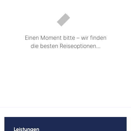
Kreuzfahrten Last Minute
Wellness Kurzurlaub
Top Reise Deals
Einen Moment bitte – wir finden
die besten Reiseoptionen...
Leistungen