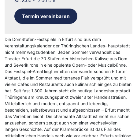
Sa. 8:00 - 12:00 Uhr
Termin vereinbaren
Die DomStufen-Festspiele in Erfurt sind aus dem
Veranstaltungskalender der Thüringischen Landes- hauptstadt
nicht mehr wegzudenken. Jeden Sommer verwandelt das
Theater Erfurt die 70 Stufen der historischen Kulisse aus Dom
und Severikirche in eine opulente Opern- oder Musicalbühne.
Das Festspiel-Areal liegt inmitten der wunderschönen Erfurter
Altstadt, die im Sommer mediterranes Flair versprüht und mit
vielen Cafés und Restaurants auch kulinarisch einiges zu bieten
hat. Seit fast 1.300 Jahren steht die heutige Landeshauptstadt
Thüringens am Kreuzungspunkt zweier alter Handelsstraßen.
Mittelalterlich und modern, entspannt und lebendig,
bescheiden, selbstbewusst und aufgeschlossen – Erfurt macht
das Verlieben leicht. Die charmante Altstadt ist nicht nur schön
anzusehen, sondern zeugt auch von einer wechselvollen,
langen Geschichte. Auf der Krämerbrücke ist das Flair des
mittelalterlichen Handels nach wie vor erlebbar. Erfurts religiöse