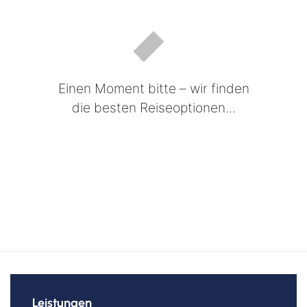
Kreuzfahrten Last Minute
Wellness Kurzurlaub
Top Reise Deals
Einen Moment bitte – wir finden
die besten Reiseoptionen...
Leistungen