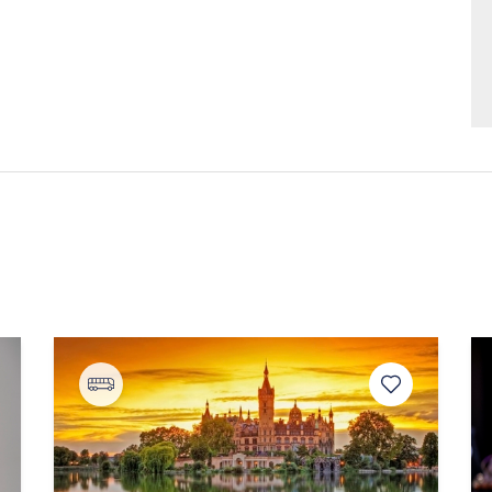
Ab 
Ab B
Ab B
Ab 
Ab D
Ab F
Ab 
p. 61
Ab 
Ab K
Ab 
Ab 
Ab 
Ab S
Ab Z