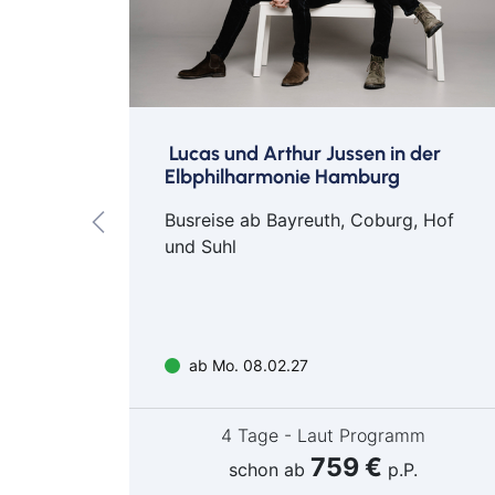
p für
Lucas und Arthur Jussen in der
Elbphilharmonie Hamburg
Busreise ab Bayreuth, Coburg, Hof
und Suhl
ab Mo. 08.02.27
m
4 Tage - Laut Programm
759 €
.
schon ab
p.P.