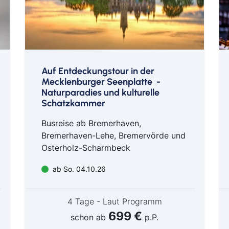
Motel One Hamburg Fleetinsel
Daniel Hope
© Daniel Waldhecker
Motel One
Auf Entdeckungstour in der
Mecklenburger Seenplatte -
Naturparadies und kulturelle
Schatzkammer
Busreise ab Bremerhaven,
Bremerhaven-Lehe, Bremervörde und
Osterholz-Scharmbeck
ab So. 04.10.26
4 Tage - Laut Programm
699 €
schon ab
p.P.