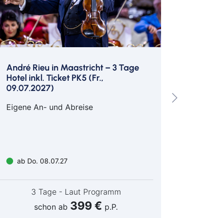
André Rieu in Maastricht – 3 Tage
Jonas 
Hotel inkl. Ticket PK5 (Fr.,
- Einz
09.07.2027)
Hamb
Eigene An- und Abreise
Busreis
ab Do. 08.07.27
ab D
3 Tage - Laut Programm
399 €
schon ab
p.P.