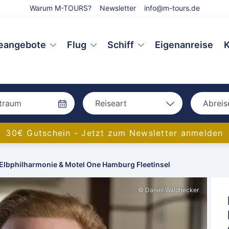
Warum M-TOURS?
Newsletter
info@m-tours.de
eangebote
Flug
Schiff
Eigenanreise
K
Reiseart
Abreis
Bah
Bahn
30€ Gutschein - Jetzt zum Newsletter anmelden
Bus
Bus
Eigenanreise
 Elbphilharmonie & Motel One Hamburg Fleetinsel
Flug
Aac
Schiff
© Daniel Waldhecker
Amb
Bam
Bay