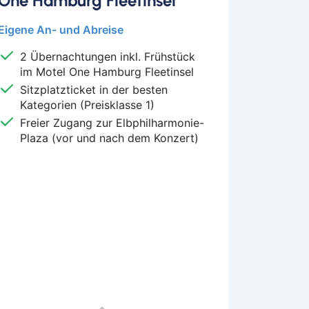
One Hamburg Fleetinsel
euth
Eigene An- und Abreise
n
urg
2 Übernachtungen inkl. Frühstück
olt
im Motel One Hamburg Fleetinsel
ken
Sitzplatzticket in der besten
Kategorien (Preisklasse 1)
merhaven
Freier Zugang zur Elbphilharmonie-
mervörde
Plaza (vor und nach dem Konzert)
gpreppach
urg
tbus
mstadt
menhorst
en
burg
derkesee
ern