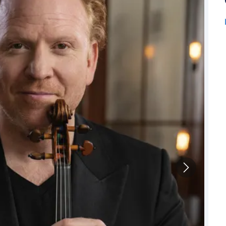
Bayr
Berli
Bitb
Boch
Bor
Bre
Bre
Bur
Cob
Cot
Dar
Del
Dür
Frei
Gan
Geld