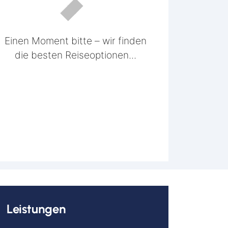
h
mm
sen
Einen Moment bitte – wir finden
urt
die besten Reiseoptionen...
bolzheim
lstadt
ch
el
hzarten
e
erkusen
en
Leistungen
ach
eburg