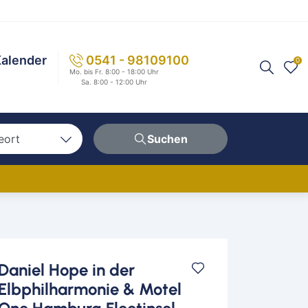
alender
0541 - 98109100
0
Mo. bis Fr. 8:00 - 18:00 Uhr
Sa. 8:00 - 12:00 Uhr
eort
Suchen
n
hen
erg
Daniel Hope in der
berg
Elbphilharmonie & Motel
ern