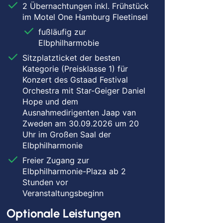
2 Übernachtungen inkl. Frühstück
nz
im Motel One Hamburg Fleetinsel
pen
fußläufig zur
den
Elbphilharmobie
heim
Sitzplatzticket der besten
burg
Kategorie (Preisklasse 1) für
enburg am Rhein
Konzert des Gstaad Festival
Orchestra mit Star-Geiger Daniel
nberg
Hope und dem
abrück
Ausnahmedirigenten Jaap van
erholz-Scharmbeck
Zweden am 30.09.2026 um 20
ensburg
Uhr im Großen Saal der
Elbphilharmonie
scheid
Freier Zugang zur
rbrücken
Elbphilharmonie-Plaza ab 2
louis
Stunden vor
wandorf
Veranstaltungsbeginn
weich
Optionale Leistungen
einfurt