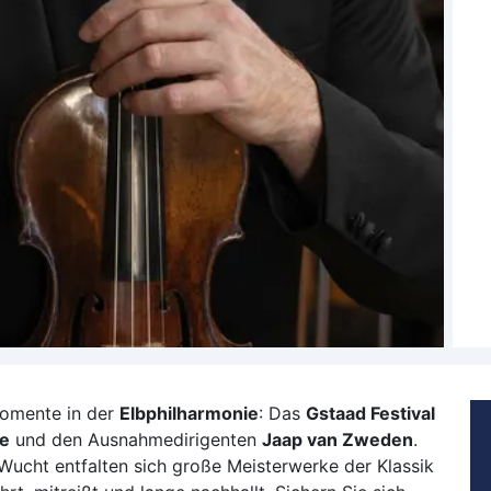
Goc
Ha
Hau
Haßf
Her
Hof
Ingo
Jüli
Kass
Kirc
Klev
Köln
Lev
momente in der
Elbphilharmonie
: Das
Gstaad Festival
Ling
pe
und den Ausnahmedirigenten
Jaap van Zweden
.
Lörr
 Wucht entfalten sich große Meisterwerke der Klassik
Lün