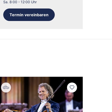
Sa. 8:00 - 12:00 Uhr
Amsterdam
asel
Termin vereinbaren
erlin
Bremen
üsseldorf
rankfurt
Hamburg
Hannover
öln/Bonn
München
Münster/Osnabrück
Nürnberg
tuttgart
ürich