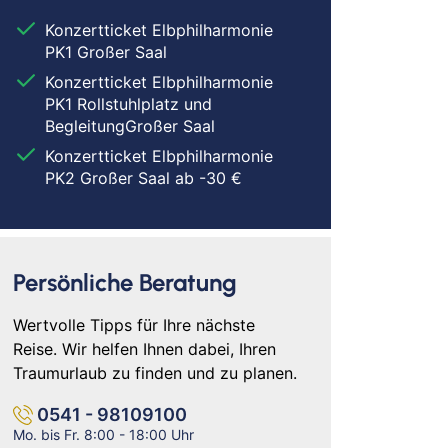
eitenkirchen
Konzertticket Elbphilharmonie
tenberg
PK1 Großer Saal
genburg
Konzertticket Elbphilharmonie
st
PK1 Rollstuhlplatz und
BegleitungGroßer Saal
ngen
Konzertticket Elbphilharmonie
emberg
PK2 Großer Saal ab -30 €
see-Neustadt
den
Persönliche Beratung
neck
Wertvolle Tipps für Ihre nächste
lar
Reise. Wir helfen Ihnen dabei, Ihren
sbaden
Traumurlaub zu finden und zu planen.
lich
tel One Hamburg
Motel One Hamburg
0541 - 98109100
etinsel
Fleetinsel
Mo. bis Fr. 8:00 - 18:00 Uhr
l One
Motel One