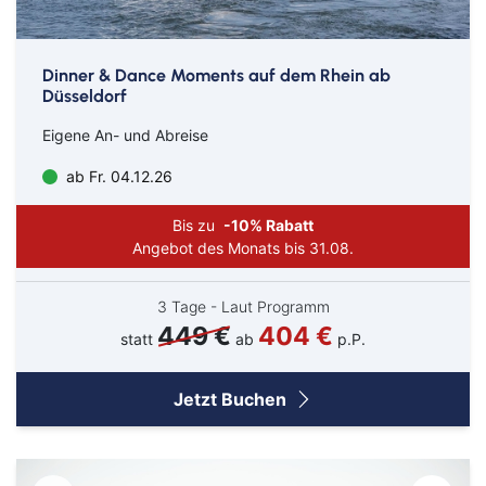
Ab Amsterdam
Ab Basel
Dinner & Dance Moments auf dem Rhein ab
Ab Berlin
Düsseldorf
Ab Bremen
Eigene An- und Abreise
Ab Düsseldorf
ab Fr. 04.12.26
Ab Frankfurt
Bis zu
-10% Rabatt
Ab Hamburg
Angebot des Monats bis 31.08.
Ab Hannover
3 Tage - Laut Programm
Ab Köln/Bonn
449 €
404 €
statt
ab
p.P.
Ab München
Ab Münster/Osnabrück
Jetzt Buchen
Ab Nürnberg
Ab Stuttgart