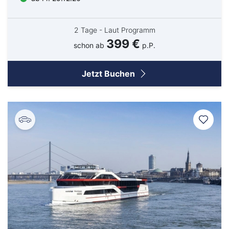
Soest
Solingen
2 Tage - Laut Programm
399 €
schon ab
p.P.
Spremberg
Suhl
Jetzt Buchen
Titisee-Neustadt
Trier
Weiden
Werneck
Wetzlar
Wiesbaden
Wittlich
Flug