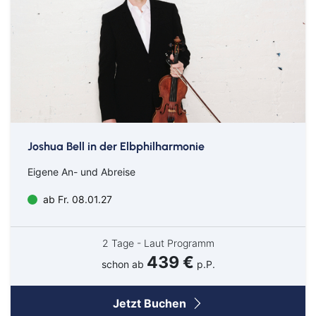
Bahn
Bus
Aachen
Amberg
Bamberg
Bayern
Bayreuth
Berlin
Joshua Bell in der Elbphilharmonie
Bitburg
Bocholt
Eigene An- und Abreise
Borken
Bremerhaven
Bremervörde
Burgpreppach
ab Fr. 08.01.27
Coburg
Cottbus
Darmstadt
Delmenhorst
2 Tage - Laut Programm
Düren
Freiburg
439 €
Ganderkesee
Geldern
schon ab
p.P.
Goch
Hamm
Hausen
Haßfurt
Jetzt Buchen
Herbolzheim
Hof