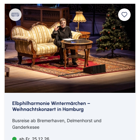
Nürnberg
Osnabrück
Osterholz-Scharmbeck
Regensburg
Remscheid
Saarbrücken
Saarlouis
Schwandorf
Schweich
Schweinfurt
Elbphilharmonie Wintermärchen –
Weihnachtskonzert in Hamburg
Schweitenkirchen
Busreise ab Bremerhaven, Delmenhorst und
Senftenberg
Ganderkesee
Siegenburg
ab Fr. 25.12.26