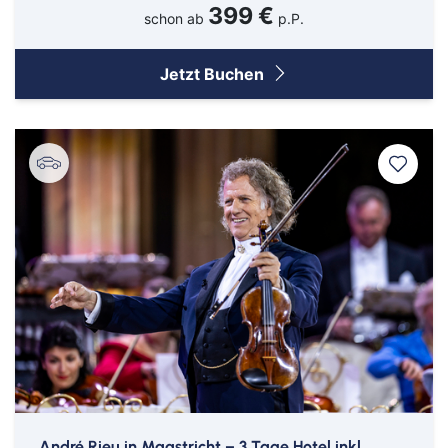
Kreuzfahrten Last Minute
Berlin
399 €
Top Reise Deals
schon ab
p.P.
Bitburg
Jetzt Buchen
Bocholt
Borken
Bremerhaven
Bremervörde
Burgpreppach
Coburg
Cottbus
Darmstadt
Delmenhorst
Düren
Freiburg
André Rieu in Maastricht – 3 Tage Hotel inkl.