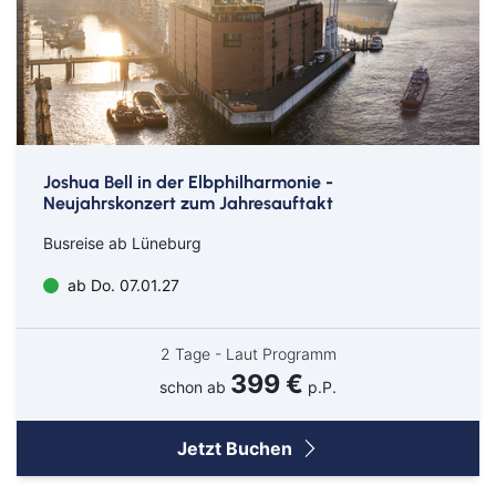
Kleve
Köln
Leverkusen
Lingen
Lörrach
Joshua Bell in der Elbphilharmonie -
Neujahrskonzert zum Jahresauftakt
Lüneburg
Busreise ab Lüneburg
Mainz
ab Do. 07.01.27
Meppen
Minden
2 Tage - Laut Programm
Müllheim
399 €
schon ab
p.P.
Nabburg
Jetzt Buchen
Neuenburg am Rhein