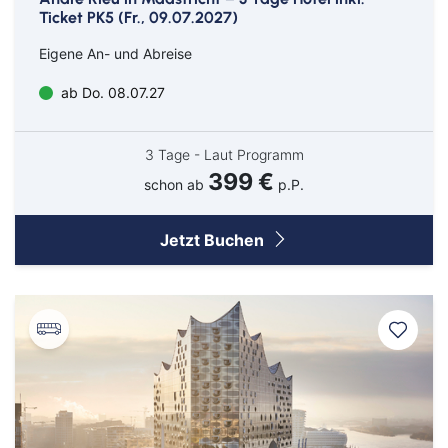
Ticket PK5 (Fr., 09.07.2027)
Ganderkesee
Eigene An- und Abreise
Geldern
ab Do. 08.07.27
Goch
Hamm
3 Tage - Laut Programm
Hausen
399 €
schon ab
p.P.
Haßfurt
Jetzt Buchen
Herbolzheim
Hof
Ingolstadt
Jülich
Kassel
Kirchzarten