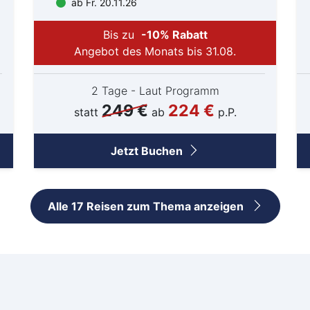
ab Fr. 20.11.26
Schw
Senf
Bis zu
-10% Rabatt
Sie
Angebot des Monats bis 31.08.
Soe
Soli
2 Tage - Laut Programm
249 €
224 €
Spr
statt
ab
p.P.
Suhl
Titi
Jetzt Buchen
Trier
Wei
Wer
Alle 17 Reisen zum Thema anzeigen
Wetz
Wie
Witt
Flug