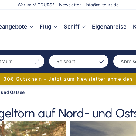
Warum M-TOURS?
Newsletter
info@m-tours.de
eangebote
Flug
Schiff
Eigenanreise
K
Reiseart
Abreis
Bah
Bahn
30€ Gutschein - Jetzt zum Newsletter anmelden
Bus
- und Ostsee
Bus
Eigenanreise
Flug
Aac
geltörn auf Nord- und Ost
Schiff
Amb
Bam
Bay