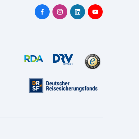
Amsterdam
asel
erlin
Bremen
üsseldorf
rankfurt
Hamburg
Hannover
öln/Bonn
München
Münster/Osnabrück
Nürnberg
tuttgart
ürich