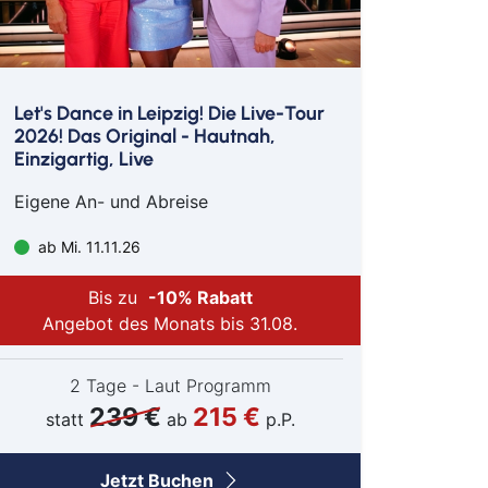
h
mm
sen
urt
Let's Dance in Leipzig! Die Live-Tour
2026! Das Original - Hautnah,
bolzheim
Einzigartig, Live
Eigene An- und Abreise
lstadt
ch
ab Mi. 11.11.26
el
hzarten
Bis zu
-10% Rabatt
Angebot des Monats bis 31.08.
e
erkusen
2 Tage - Laut Programm
239 €
215 €
en
statt
ab
p.P.
ach
eburg
Jetzt Buchen