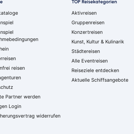
ce
TOP Reisekategorien
kataloge
Aktivreisen
nspiel
Gruppenreisen
nspiel
Konzertreisen
ahmebedingungen
Kunst, Kultur & Kulinarik
hein
Städtereisen
rreisen
Alle Eventreisen
frei reisen
Reiseziele entdecken
agenturen
Aktuelle Schiffsangebote
schutz
ate Partner werden
gen Login
cherungsvertrag widerrufen