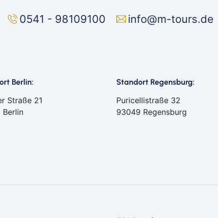
Ab 
0541 - 98109100
info@m-tours.de
Ab B
Ab B
Ab 
Ab D
rt Berlin:
Standort Regensburg:
Ab F
Ab 
er Straße 21
Puricellistraße 32
Ab 
 Berlin
93049 Regensburg
Ab K
Ab 
Ab 
Ab 
Ab S
Ab Z