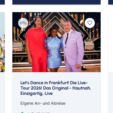
Mai
Mep
Min
Müll
Nab
Neu
Nür
Osn
Ost
Reg
Rem
Saa
Let's Dance in Frankfurt! Die Live-
Tour 2026! Das Original - Hautnah,
Saar
Einzigartig, Live
Sch
Eigene An- und Abreise
Sch
Schw