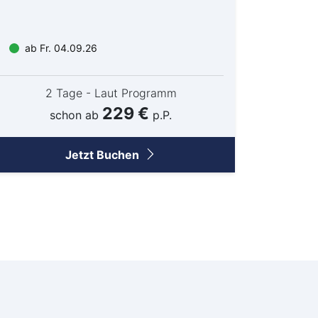
eitenkirchen
tenberg
ab Fr. 04.09.26
genburg
st
ngen
2 Tage - Laut Programm
229 €
emberg
schon ab
p.P.
see-Neustadt
Jetzt Buchen
den
neck
lar
sbaden
lich