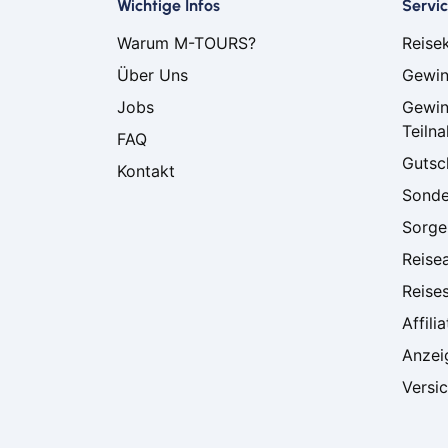
Wichtige Infos
Servi
Warum M-TOURS?
Reise
Über Uns
Gewin
Jobs
Gewin
Teiln
FAQ
Gutsc
Kontakt
Sonde
Sorgen
Reise
Reise
Affili
Anzei
Versi