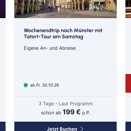
Goc
Ha
Hau
Haßf
Wochenendtrip nach Münster mit
Tatort-Tour am Samstag
Her
Hof
Eigene An- und Abreise
Ingo
Jüli
Kass
Kirc
ab Fr. 30.10.26
Klev
Köln
Lev
3 Tage - Laut Programm
199 €
Ling
schon ab
p.P.
Lörr
Lün
Jetzt Buchen