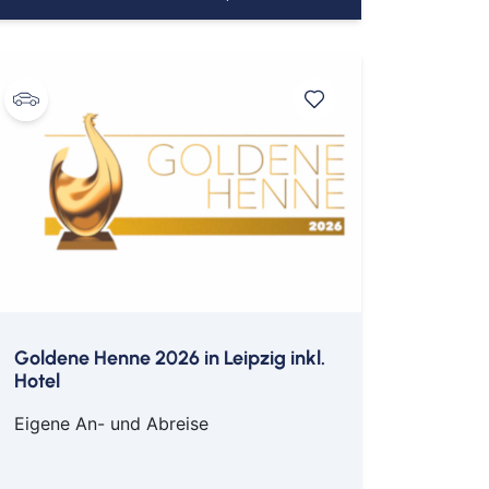
nz
pen
den
heim
burg
enburg am Rhein
nberg
abrück
erholz-Scharmbeck
ensburg
scheid
rbrücken
Goldene Henne 2026 in Leipzig inkl.
Hotel
louis
wandorf
Eigene An- und Abreise
weich
einfurt